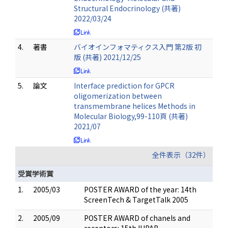
Structural Endocrinology (共著)
2022/03/24
4.
著書
バイオインフォマティクス入門 第2版 初
版 (共著) 2021/12/25
5.
論文
Interface prediction for GPCR
oligomerization between
transmembrane helices Methods in
Molecular Biology,99-110頁 (共著)
2021/07
全件表示（32件）
受賞学術賞
1.
2005/03
POSTER AWARD of the year: 14th
ScreenTech & TargetTalk 2005
2.
2005/09
POSTER AWARD of chanels and