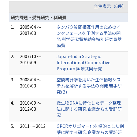
全件表示（6件）
研究課題・受託研究・科研費
1.
2005/04 ～
タンパク質間相互作用のためのイ
2007/03
ンタフェースを予測する手法の開
発 科学研究費補助金特別研究員奨
励費
2.
2007/10 ～
Japan-India Strategic
2010/09
International Cooperative
Program 国際共同研究
3.
2008/04 ～
空間統計学を用いた生体情報シス
2010/03
テムを解析する手法の開発 若手研
究(B)
4.
2010/09 ～
微生物DNAに特化したデータ整理
2012/03
法に関する研究 企業からの受託研
究
5.
2011 ～ 2012
GPCRオリゴマー化を標的とした創
薬に関する研究 企業からの受託研