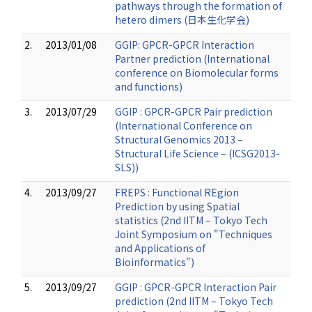
pathways through the formation of
hetero dimers (日本生化学会)
2.
2013/01/08
GGIP: GPCR-GPCR Interaction
Partner prediction (International
conference on Biomolecular forms
and functions)
3.
2013/07/29
GGIP : GPCR-GPCR Pair prediction
(International Conference on
Structural Genomics 2013 –
Structural Life Science – (ICSG2013-
SLS))
4.
2013/09/27
FREPS : Functional REgion
Prediction by using Spatial
statistics (2nd IITM – Tokyo Tech
Joint Symposium on "Techniques
and Applications of
Bioinformatics")
5.
2013/09/27
GGIP : GPCR-GPCR Interaction Pair
prediction (2nd IITM – Tokyo Tech