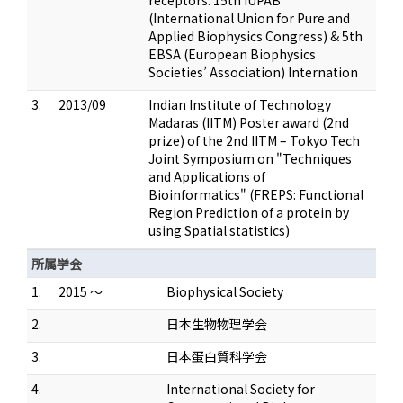
receptors: 15th IUPAB
(International Union for Pure and
Applied Biophysics Congress) & 5th
EBSA (European Biophysics
Societies’ Association) Internation
3.
2013/09
Indian Institute of Technology
Madaras (IITM) Poster award (2nd
prize) of the 2nd IITM – Tokyo Tech
Joint Symposium on "Techniques
and Applications of
Bioinformatics" (FREPS: Functional
Region Prediction of a protein by
using Spatial statistics)
所属学会
1.
2015 ～
Biophysical Society
2.
日本生物物理学会
3.
日本蛋白質科学会
4.
International Society for