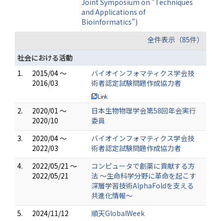
Joint Symposium on "Techniques
and Applications of
Bioinformatics")
全件表示（85件）
社会における活動
1.
2015/04 ～
バイオインフォマティクス学会技
2016/03
術者認定試験問題作成協力者
2.
2020/01 ～
日本生物物理学会第58回年会実行
2020/10
委員
3.
2020/04 ～
バイオインフォマティクス学会技
2022/03
術者認定試験問題作成協力者
4.
2022/05/21 ～
コンピュータで創薬に貢献する方
2022/05/21
法 〜生命科学分野に革命を起こす
深層学習技術AlphaFoldを支える
共進化情報〜
5.
2024/11/12
順天GlobalWeek