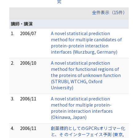
究
全件表示（15件）
講師・講演
1.
2006/07
A novel statistical prediction
method for multiple candidates of
protein-protein interaction
interfaces (Wurzburg, Germany)
2.
2006/10
A novel statistical prediction
method for functional regions of
the proteins of unknown function
(STRUBI, WTCHG, Oxford
University)
3.
2006/11
A novel statistical prediction
method for multiple protein-
protein interaction interfaces
(Okinawa, Japan)
4.
2006/11
創薬標的としてのGPCRsオリゴマー化
と、そ のインターフェイス予測 (東京,