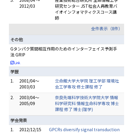
5.
2008/04 ～
産業技術総合研究所 生命情報工学
2012/03
研究センター JST社会人再教育バ
イオインフォマティクスコース講
師
全件表示（8件）
その他
Gタンパク質間相互作用のためのインターフェイス予測手
法 GRIP
学歴
1.
2001/04～
立命館大学大学院 理工学部 環境社
2003/03
会工学専攻 修士課程 修了
2.
2003/04～
奈良先端科学技術大学院大学 情報
2005/09
科学研究科 情報生命科学専攻 博士
課程 修了 博士(理学)
学会発表
1.
2012/12/15
GPCRs diversify signal transduction