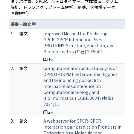
タンパク質、GPCR、ヘテロダイマー、立体構造、ゲノム
解析、トランスクリプトーム解析、創薬、大規模データ、
画像解析)
著書・論文歴
1.
論文
Improved Method for Predicting
GPCR-GPCR Interaction Pairs
PROTEINS: Structure, Function, and
Bioinformatics (共著) 2026/04
2.
論文
Computational structural analysis of
OPRD1-ORPM1 hetero-dimer ligands
and their binding pocket 8th
International Conference on
Computational Biology and
Bioinformatics (ICCBB 2024) (共著)
2024/11
3.
論文
A web server for GPCR-GPCR
interaction pair prediction Frontiers in
Endocrinology-Molecular and