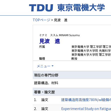
TOPページ
> 見波 進
ミナミ ススム
MINAMI Susumu
見波 進
所属
東京電機大学 理工学部 理工
東京電機大学大学院 先端科学
東京電機大学大学院 理工学研
職種
教授
メニュー
現在の専門分野
建築構造、材料
著書・論文歴
1.
論文
建築構造用高強度780N/㎟級鋼の疲
2.
論文
Experimental Study on Fatigu