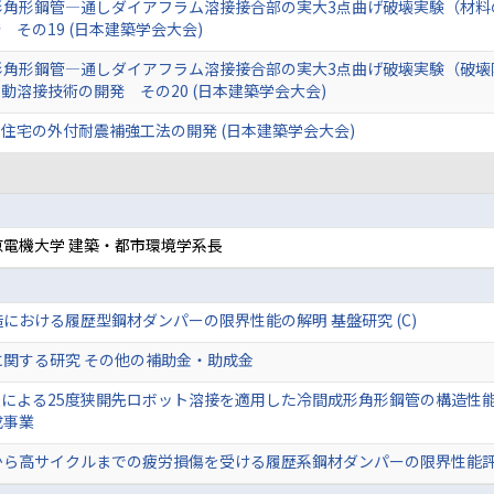
形角形鋼管―通しダイアフラム溶接接合部の実大3点曲げ破壊実験（材料
その19 (日本建築学会大会)
形角形鋼管―通しダイアフラム溶接接合部の実大3点曲げ破壊実験（破壊
溶接技術の開発 その20 (日本建築学会大会)
住宅の外付耐震補強工法の開発 (日本建築学会大会)
電機大学 建築・都市環境学系長
における履歴型鋼材ダンパーの限界性能の解明 基盤研究 (C)
に関する研究 その他の補助金・助成金
法による25度狭開先ロボット溶接を適用した冷間成形角形鋼管の構造性能
成事業
から高サイクルまでの疲労損傷を受ける履歴系鋼材ダンパーの限界性能評