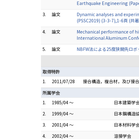
Earthquake Engineering (Pap
3.
論文
Dynamic analyses and experime
(PSSC2019) (3-3-7),1-6頁 (共著
4.
論文
Mechanical performance of high
International Aluminum Con
5.
論文
NBFW法による25度狭開先ロボッ
取得特許
1.
2011/07/28
接合構造，複合材，及び接合方法 
所属学会
1.
1985/04 ～
日本建築学
2.
1999/04 ～
日本鋼構造
3.
2001/04 ～
日本材料学
4.
2002/04 ～
溶接学会