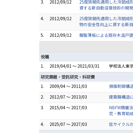
3.
2012/09/12
25度狭開先適用した冷間成
資する新自動溶接技術の開発 
4.
2012/09/12
25度狭開先適用した冷間成
物の安全性向上に資する新自動
5.
2012/09/12
鋼製薄板による既存木造戸建
役職
1.
2019/04/01 ～ 2021/03/31
学校法人東京
研究課題・受託研究・科研費
1.
2009/04 ～ 2011/03
損傷制御構造
2.
2012/07 ～ 2013/03
建築鋼構造
3.
2015/04 ～ 2017/03
NBFW積層
究・教育助
4.
2025/07 ～ 2027/03
低サイクル