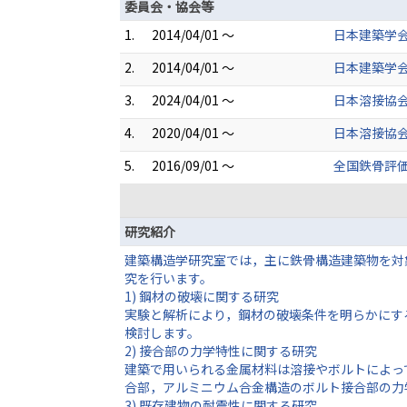
委員会・協会等
1.
2014/04/01 ～
日本建築学会
2.
2014/04/01 ～
日本建築学会
3.
2024/04/01 ～
日本溶接協会
4.
2020/04/01 ～
日本溶接協会
5.
2016/09/01 ～
全国鉄骨評
研究紹介
建築構造学研究室では，主に鉄骨構造建築物を対
究を行います。
1) 鋼材の破壊に関する研究
実験と解析により，鋼材の破壊条件を明らかにす
検討します。
2) 接合部の力学特性に関する研究
建築で用いられる金属材料は溶接やボルトによっ
合部，アルミニウム合金構造のボルト接合部の力
3) 既存建物の耐震性に関する研究