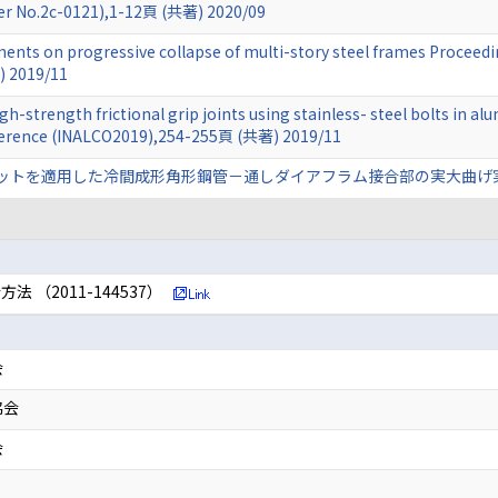
er No.2c-0121),1-12頁 (共著) 2020/09
nts on progressive collapse of multi-story steel frames Proceeding
) 2019/11
-strength frictional grip joints using stainless- steel bolts in a
ference (INALCO2019),254-255頁 (共著) 2019/11
トを適用した冷間成形角形鋼管－通しダイアフラム接合部の実大曲げ実験 構造工学論
（2011-144537）
会
協会
会