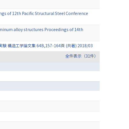
s of 12th Pacific Structural Steel Conference
luminum alloy structures Proceedings of 14th
文集 64B,157-164頁 (共著) 2018/03
全件表示（31件）