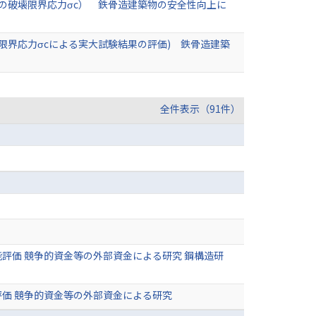
の破壊限界応力σc） 鉄骨造建築物の安全性向上に
限界応力σcによる実大試験結果の評価) 鉄骨造建築
全件表示（91件）
評価 競争的資金等の外部資金による研究 鋼構造研
価 競争的資金等の外部資金による研究