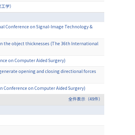
理工学）
onal Conference on Signal-Image Technology &
n the object thicknesses (The 36th International
rence on Computer Aided Surgery)
 generate opening and closing directional forces
sian Conference on Computer Aided Surgery)
全件表示（49件）