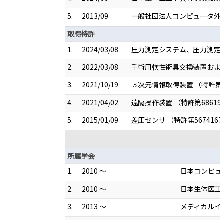
5.
2013/09
一般社団法人コンピュータ外科
取得特許
1.
2024/03/08
圧力測定システム、圧力測定方
2.
2022/03/08
手術用軟性術具交換装置および
3.
2021/10/19
３次元情報取得装置 （特許第6
4.
2021/04/02
遠隔操作装置 （特許第6861
5.
2015/01/09
差圧センサ （特許第567416
所属学会
1.
2010 ～
日本コンピ
2.
2010 ～
日本生体医
3.
2013 ～
メディカル