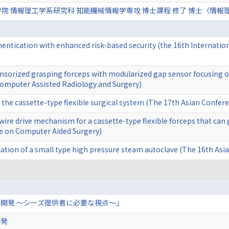
院 情報理工学系研究科 知能機械情報学専攻 博士課程 修了 博士（情報
entication with enhanced risk-based security (the 16th Internati
sensorized grasping forceps with modularized gap sensor focusing o
Computer Assisted Radiology and Surgery)
 the cassette-type flexible surgical system (The 17th Asian Confe
 wire drive mechanism for a cassette-type flexible forceps that can
e on Computer Aided Surgery)
ulation of a small type high pressure steam autoclave (The 16th A
開発 ～シーズ提供者に必要な視点～」
開発