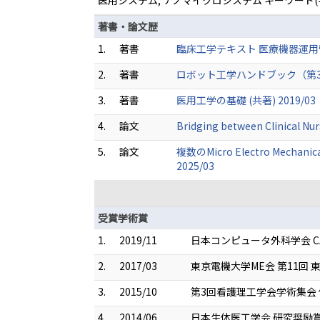
医用システム, ナノマイクロシステム キーワード(
著書・論文歴
1.
著書
臨床工学テキスト 医療機器運用管理
2.
著書
ロボット工学ハンドブック（第3版） 
3.
著書
医用工学の基礎 (共著) 2019/03
4.
論文
Bridging between Clinical Nu
5.
論文
複数のMicro Electro Me
2025/03
受賞学術賞
1.
2019/11
日本コンピュータ外科学会 CAS Y
2.
2017/03
東京電機大学ME会 第11回
3.
2015/10
第3回看護理工学会学術集会
4.
2014/06
日本生体医工学会 研究奨励