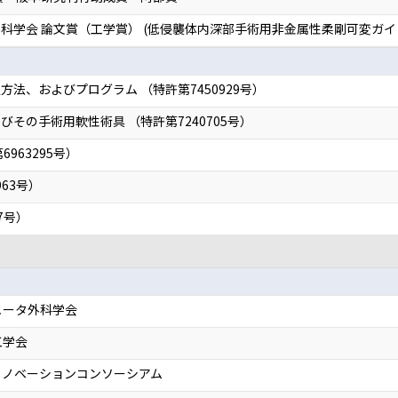
学会 論文賞（工学賞） (低侵襲体内深部手術用非金属性柔剛可変ガイド管
法、およびプログラム （特許第7450929号）
その手術用軟性術具 （特許第7240705号）
963295号）
963号）
7号）
ュータ外科学会
工学会
イノベーションコンソーシアム