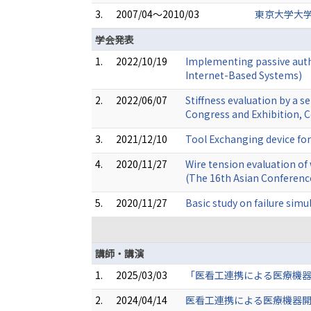
3.
2007/04～2010/03
東京大学大学
学会発表
1.
2022/10/19
Implementing passive auth
Internet-Based Systems)
2.
2022/06/07
Stiffness evaluation by a 
Congress and Exhibition, 
3.
2021/12/10
Tool Exchanging device for
4.
2020/11/27
Wire tension evaluation of
(The 16th Asian Conferenc
5.
2020/11/27
Basic study on failure sim
講師・講演
1.
2025/03/03
「医看工連携による医療機器
2.
2024/04/14
医看工連携による医療機器