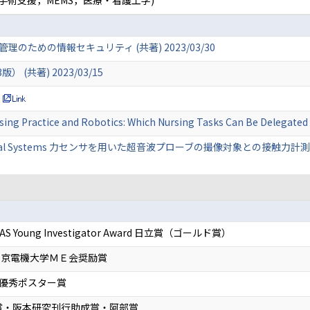
手術支援，MEMS，医療・看護工学)
のための情報セキュリティ (共著) 2023/03/30
(共著) 2023/03/15
rsing Practice and Robotics: Which Nursing Tasks Can Be Delegate
chanical Systems 力センサを用いた超音波プローブの撮像対象との接触力計測モ
oung Investigator Award 日立賞（ゴールド賞）
 東京電機大学ＭＥ会奨励賞
 優秀ポスター賞
賞・阪本研究刊行助成賞・阿部賞