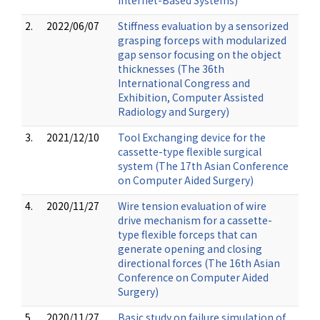
Internet-Based Systems)
2.
2022/06/07
Stiffness evaluation by a sensorized
grasping forceps with modularized
gap sensor focusing on the object
thicknesses (The 36th
International Congress and
Exhibition, Computer Assisted
Radiology and Surgery)
3.
2021/12/10
Tool Exchanging device for the
cassette-type flexible surgical
system (The 17th Asian Conference
on Computer Aided Surgery)
4.
2020/11/27
Wire tension evaluation of wire
drive mechanism for a cassette-
type flexible forceps that can
generate opening and closing
directional forces (The 16th Asian
Conference on Computer Aided
Surgery)
5.
2020/11/27
Basic study on failure simulation of