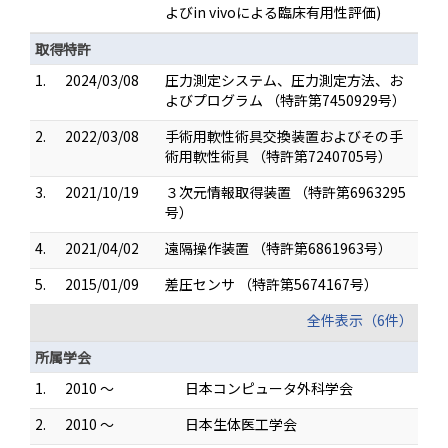
よびin vivoによる臨床有用性評価)
取得特許
1.
2024/03/08
圧力測定システム、圧力測定方法、お
よびプログラム （特許第7450929号）
2.
2022/03/08
手術用軟性術具交換装置およびその手
術用軟性術具 （特許第7240705号）
3.
2021/10/19
３次元情報取得装置 （特許第6963295
号）
4.
2021/04/02
遠隔操作装置 （特許第6861963号）
5.
2015/01/09
差圧センサ （特許第5674167号）
全件表示（6件）
所属学会
1.
2010 ～
日本コンピュータ外科学会
2.
2010 ～
日本生体医工学会