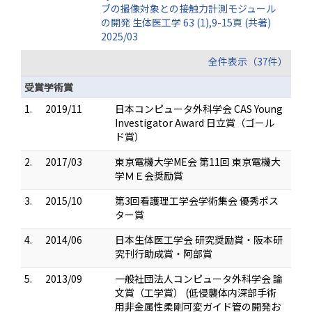
ブの撮像対象との接触力計測モジュール
の開発 生体医工学 63 (1),9-15頁 (共著)
2025/03
全件表示（37件）
受賞学術賞
1.
2019/11
日本コンピュータ外科学会 CAS Young
Investigator Award 日立賞（ゴール
ド賞）
2.
2017/03
東京電機大学ME会 第11回 東京電機大
学ＭＥ会奨励賞
3.
2015/10
第3回看護理工学会学術集会 優秀ポス
ター賞
4.
2014/06
日本生体医工学会 研究奨励賞・阪本研
究刊行助成賞・阿部賞
5.
2013/09
一般社団法人コンピュータ外科学会 論
文賞（工学賞） (低侵襲体内深部手術
用非金属性柔剛可変ガイド管の開発お