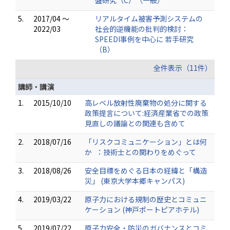
5.
2017/04 ～
リアルタイム被害予測システムの
2022/03
社会的逆機能の批判的検討：
SPEEDI事例を中心に 若手研究
（B）
全件表示（11件）
講師・講演
1.
2015/10/10
高レベル放射性廃棄物の処分に関する
政策提言について:経済産業省での政策
見直しの議論との関連も含めて
2.
2018/07/16
「リスクコミュニケーション」とは何
か ：技術士との関わりをめぐって
3.
2018/08/26
安全目標をめぐる日本の経緯と「構造
災」 (東京大学本郷キャンパス)
4.
2019/03/22
原子力における規制の歴史とコミュニ
ケーション (神戸ポートピアホテル)
5.
2019/07/22
原子力安全・防災のガバナンスとコミ