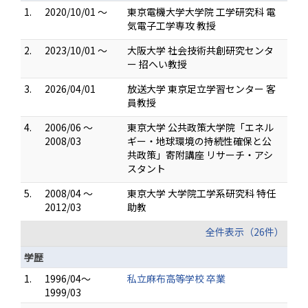
1.
2020/10/01 ～
東京電機大学大学院 工学研究科 電
気電子工学専攻 教授
2.
2023/10/01 ～
大阪大学 社会技術共創研究センタ
ー 招へい教授
3.
2026/04/01
放送大学 東京足立学習センター 客
員教授
4.
2006/06 ～
東京大学 公共政策大学院「エネル
2008/03
ギー・地球環境の持続性確保と公
共政策」寄附講座 リサーチ・アシ
スタント
5.
2008/04 ～
東京大学 大学院工学系研究科 特任
2012/03
助教
全件表示（26件）
学歴
1.
1996/04～
私立麻布高等学校 卒業
1999/03