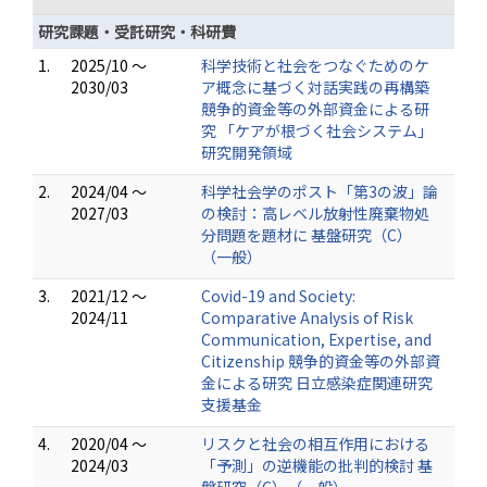
研究課題・受託研究・科研費
1.
2025/10 ～
科学技術と社会をつなぐためのケ
2030/03
ア概念に基づく対話実践の再構築
競争的資金等の外部資金による研
究 「ケアが根づく社会システム」
研究開発領域
2.
2024/04 ～
科学社会学のポスト「第3の波」論
2027/03
の検討：高レベル放射性廃棄物処
分問題を題材に 基盤研究（C）
（一般）
3.
2021/12 ～
Covid-19 and Society:
2024/11
Comparative Analysis of Risk
Communication, Expertise, and
Citizenship 競争的資金等の外部資
金による研究 日立感染症関連研究
支援基金
4.
2020/04 ～
リスクと社会の相互作用における
2024/03
「予測」の逆機能の批判的検討 基
盤研究（C）（一般）