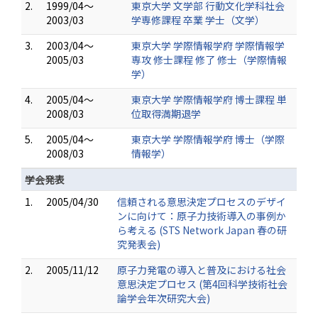
2.
1999/04～
東京大学 文学部 行動文化学科社会
2003/03
学専修課程 卒業 学士（文学）
3.
2003/04～
東京大学 学際情報学府 学際情報学
2005/03
専攻 修士課程 修了 修士（学際情報
学）
4.
2005/04～
東京大学 学際情報学府 博士課程 単
2008/03
位取得満期退学
5.
2005/04～
東京大学 学際情報学府 博士（学際
2008/03
情報学）
学会発表
1.
2005/04/30
信頼される意思決定プロセスのデザイ
ンに向けて：原子力技術導入の事例か
ら考える (STS Network Japan 春の研
究発表会)
2.
2005/11/12
原子力発電の導入と普及における社会
意思決定プロセス (第4回科学技術社会
論学会年次研究大会)