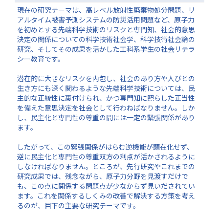
現在の研究テーマは、高レベル放射性廃棄物処分問題、リ
アルタイム被害予測システムの防災活用問題など、原子力
を初めとする先端科学技術のリスクと専門知、社会的意思
決定の関係についての科学技術社会学、科学技術社会論の
研究、そしてその成果を活かした工科系学生の社会リテラ
シー教育です。
潜在的に大きなリスクを内包し、社会のあり方や人びとの
生き方にも深く関わるような先端科学技術については、民
主的な正統性に裏付けられ、かつ専門知に照らした正当性
を備えた意思決定を社会として行わねばなりません。しか
し、民主化と専門性の尊重の間には一定の緊張関係があり
ます。
したがって、この緊張関係がはらむ逆機能が顕在化せず、
逆に民主化と専門性の尊重双方の利点が活かされるように
しなければなりません。ところが、先行研究やこれまでの
研究成果では、残念ながら、原子力分野を見渡すだけで
も、この点に関係する問題点が少なからず見いだされてい
ます。これを関係するしくみの改善で解決する方策を考え
るのが、目下の主要な研究テーマです。