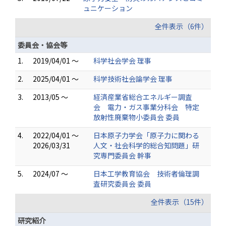
ュニケーション
全件表示（6件）
委員会・協会等
1.
2019/04/01 ～
科学社会学会 理事
2.
2025/04/01 ～
科学技術社会論学会 理事
3.
2013/05 ～
経済産業省総合エネルギー調査
会 電力・ガス事業分科会 特定
放射性廃棄物小委員会 委員
4.
2022/04/01 ～
日本原子力学会「原子力に関わる
2026/03/31
人文・社会科学的総合知問題」研
究専門委員会 幹事
5.
2024/07 ～
日本工学教育協会 技術者倫理調
査研究委員会 委員
全件表示（15件）
研究紹介