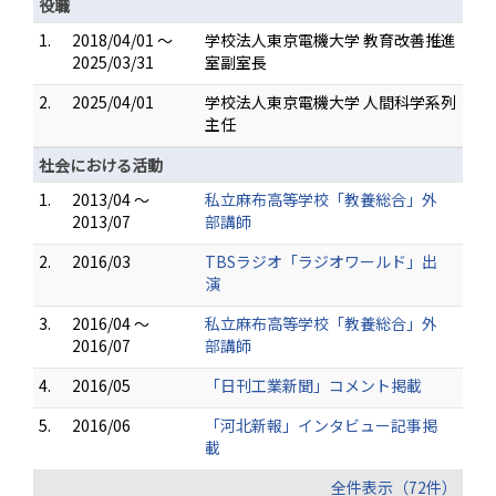
役職
1.
2018/04/01 ～
学校法人東京電機大学 教育改善推進
2025/03/31
室副室長
2.
2025/04/01
学校法人東京電機大学 人間科学系列
主任
社会における活動
1.
2013/04 ～
私立麻布高等学校「教養総合」外
2013/07
部講師
2.
2016/03
TBSラジオ「ラジオワールド」出
演
3.
2016/04 ～
私立麻布高等学校「教養総合」外
2016/07
部講師
4.
2016/05
「日刊工業新聞」コメント掲載
5.
2016/06
「河北新報」インタビュー記事掲
載
全件表示（72件）