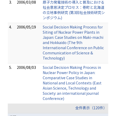
3.
2006/03/08
原子力発電技術の導入と普及における
社会意思決定プロセス：巻町と北海道
の立地事例研究 (第3回社会技術研究シ
ンポジウム)
4.
2006/05/19
Social Decision Making Process for
Siting of Nuclear Power Plants in
Japan: Case Studies on Maki-machi
and Hokkaido (The 9th
International Conference on Public
Communication of Science &
Technology)
5.
2006/08/03
Social Decision Making Process in
Nuclear Power Policy in Japan:
Comparative Case Studies in
National and Local Contexts (East
Asian Science, Technology and
Society: an international journal
Conference)
全件表示（120件）