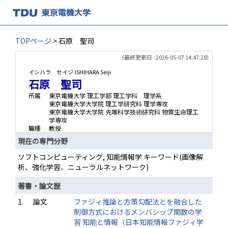
TOPページ
> 石原 聖司
（最終更新日 : 2026-05-07 14:47:28）
イシハラ セイジ
ISHIHARA Seiji
石原 聖司
所属
東京電機大学 理工学部 理工学科 理学系
東京電機大学大学院 理工学研究科 理学専攻
東京電機大学大学院 先端科学技術研究科 物質生命理工
学専攻
職種
教授
現在の専門分野
ソフトコンピューティング, 知能情報学 キーワード(画像解
析、強化学習、ニューラルネットワーク)
著書・論文歴
1.
論文
ファジィ推論と方策勾配法とを融合した
制御方式におけるメンバシップ関数の学
習 知能と情報（日本知能情報ファジィ学