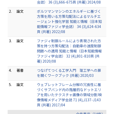
会誌） 36 (3),666-675頁 (共著) 2024/08
2.
論文
ボルツマンマシンのエネルギーに基づく
方策を用いる方策勾配法によるマルチエ
ージェント強化学習 知能と情報（日本知
能情報ファジィ学会誌） 34 (3),624-634
頁 (共著) 2022/08
3.
論文
ファジィ制御ルールにより表現された方
策を持つ方策勾配法：自動車の速度制御
問題への適用 知能と情報（日本知能情報
ファジィ学会誌） 32 (4),801-810頁 (共
著) 2020/08
4.
著書
つなげてつくる工学入門 理工学への扉
を開くワークブック (共著) 2020/03
5.
論文
ウェブレットフレーム分解の冗長性に基
づくサブバンド内の階層的なドットエリ
アを用いたテクスチャ画像の領域分割 映
像情報メディア学会誌 71 (4),J137-J143
頁 (共著) 2017/04