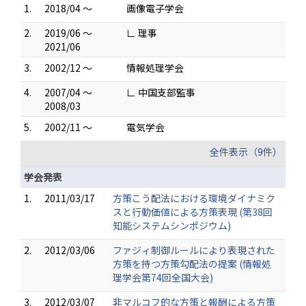
1.
2018/04 ～
画像電子学会
2.
2019/06 ～
∟ 理事
2021/06
3.
2002/12 ～
情報処理学会
4.
2007/04 ～
∟ 中国支部監事
2008/03
5.
2002/11 ～
電気学会
全件表示（9件）
学会発表
1.
2011/03/17
方策こう配法における環境ダイナミク
スと行動価値による方策表現 (第38回
知能システムシンポジウム)
2.
2012/03/06
ファジィ制御ルールにより表現された
方策を持つ方策勾配法の提案 (情報処
理学会第74回全国大会)
3.
2012/03/07
非マルコフ的な方策と報酬による方策