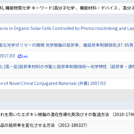
料, 機能物質化学 キーワード(高分子化学 、機能材料・デバイス 、高分
ions in Organic Solar Cells Controlled by Photocrosslinking and L
学ポリマーの開発 光学樹脂の屈折率、複屈折率制御技術,87-95頁 (単著
17/03
 (高・低)屈折率材料の作製と屈折率制御技術～光学特性（屈折率・透明性
on of Novel Chiral Conjugated Materials (共著) 2007/03
を用いたエポキシ樹脂の潜在性硬化剤及びその製造方法 （2010-1796
屈折率を変化させる方法 （2012-180327）