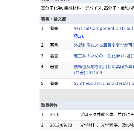
高分子化学, 機能材料・デバイス, 高分子・繊維材
著書・論文歴
1.
著書
Vertical Component Distribut
2.
著書
外部刺激による屈折率変化が可能な光
3.
著書
理工系のための一般化学 (共著) 20
4.
著書
熱転位反応を利用した高屈折率化
(共著) 2014/09
5.
著書
Synthesis and Characterizati
取得特許
1.
2010
ブロック共重合体、並びにそれ
2.
2012/09/20
光学材料、光学素子、及び物品の