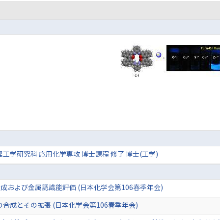
理工学研究科 応用化学専攻 博士課程 修了 博士(工学)
および金属認識能評価 (日本化学会第106春季年会)
の合成とその拡張 (日本化学会第106春季年会)