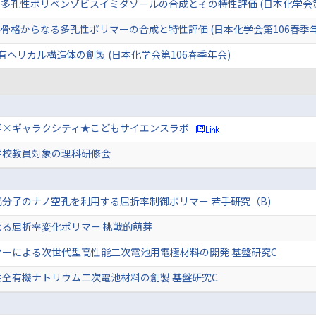
多孔性ポリベンゾビスイミダゾールの合成とその特性評価 (日本化学会第
骨格からなる多孔性ポリマーの合成と特性評価 (日本化学会第106春季年
hene含有ヘリカル構造体の創製 (日本化学会第106春季年会)
学×ギャラクシティ★こどもサイエンスラボ
学校教員対象の理科研修会
分子のナノ空孔を利用する屈折率制御ポリマー 若手研究（B)
る屈折率変化ポリマー 挑戦的萌芽
マーによる次世代型高性能二次電池用電極材料の開発 基盤研究C
全有機ナトリウム二次電池材料の創製 基盤研究C