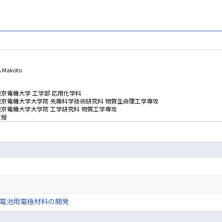
A Makoto
東京電機大学 工学部 応用化学科
東京電機大学大学院 先端科学技術研究科 物質生命理工学専攻
東京電機大学大学院 工学研究科 物質工学専攻
教授
電池用電極材料の開発