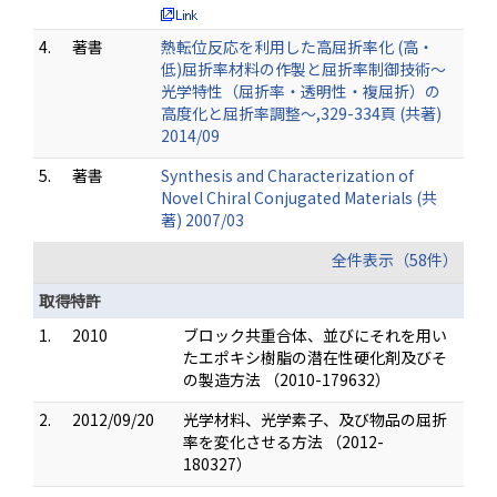
4.
著書
熱転位反応を利用した高屈折率化 (高・
低)屈折率材料の作製と屈折率制御技術～
光学特性（屈折率・透明性・複屈折）の
高度化と屈折率調整～,329-334頁 (共著)
2014/09
5.
著書
Synthesis and Characterization of
Novel Chiral Conjugated Materials (共
著) 2007/03
全件表示（58件）
取得特許
1.
2010
ブロック共重合体、並びにそれを用い
たエポキシ樹脂の潜在性硬化剤及びそ
の製造方法 （2010-179632）
2.
2012/09/20
光学材料、光学素子、及び物品の屈折
率を変化させる方法 （2012-
180327）