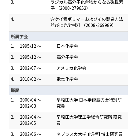
3.
ラジカル高分子化合物からなる磁性素
子 （2000-279652）
4.
含ケイ素ポリマーおよびその製造方法
並びに光学材料 （2008-269989）
所属学会
1.
1995/12 ～
日本化学会
2.
1995/12 ～
高分子学会
3.
2002/07 ～
アメリカ化学会
4.
2018/02 ～
電気化学会
職歴
1.
2000/04 ～
早稲田大学 日本学術振興会特別研
2002/03
究員
2.
2002/04 ～
早稲田大学理工学総合研究所 研究
2002/05
員
3.
2002/06 ～
ネブラスカ大学 化学科 博士研究員