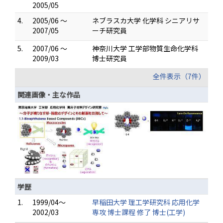
2005/05
4.
2005/06 ～
ネブラスカ大学 化学科 シニアリサ
2007/05
ーチ研究員
5.
2007/06 ～
神奈川大学 工学部物質生命化学科
2009/03
博士研究員
全件表示（7件）
関連画像・主な作品
学歴
1.
1999/04～
早稲田大学 理工学研究科 応用化学
2002/03
専攻 博士課程 修了 博士(工学)