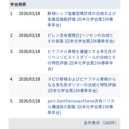
学会発表
1.
2026/03/18
新規シッフ塩基型環状体の合成および
金属認識能評価 (日本化学会第106春
季年会)
2.
2026/03/18
ピレン含有置換[5]ヘリセンの合成と
その拡張 (日本化学会第106春季年会)
3.
2026/03/18
ビナフチル骨格を基盤とする多孔性ポ
リベンゾビスイミダゾールの合成とそ
の特性評価 (日本化学会第106春季年
会)
4.
2026/03/18
スピロ骨格およびビナフチル骨格から
なる多孔性ポリマーの合成と特性評価
(日本化学会第106春季年会)
5.
2026/03/18
peri-Xanthenoxanthene含有ヘリカ
ル構造体の創製 (日本化学会第106春
季年会)
全件表示（160件）