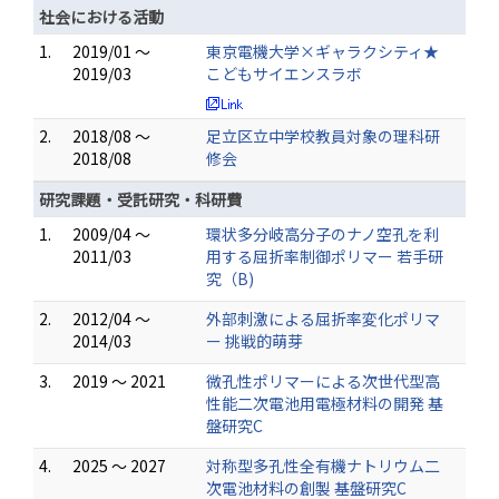
社会における活動
1.
2019/01 ～
東京電機大学×ギャラクシティ★
2019/03
こどもサイエンスラボ
2.
2018/08 ～
足立区立中学校教員対象の理科研
2018/08
修会
研究課題・受託研究・科研費
1.
2009/04 ～
環状多分岐高分子のナノ空孔を利
2011/03
用する屈折率制御ポリマー 若手研
究（B)
2.
2012/04 ～
外部刺激による屈折率変化ポリマ
2014/03
ー 挑戦的萌芽
3.
2019 ～ 2021
微孔性ポリマーによる次世代型高
性能二次電池用電極材料の開発 基
盤研究C
4.
2025 ～ 2027
対称型多孔性全有機ナトリウム二
次電池材料の創製 基盤研究C