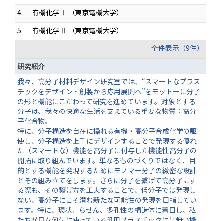
4.
有機化学Ⅰ （東京電機大学）
5.
有機化学Ⅱ （東京電機大学）
全件表示（9件）
研究紹介
我々、高分子材料デザイン研究室では、“スマートなプラス
チックをデザイン・創製から応用展開へ”をモットーに分子
の形と機能にこだわって研究を進めています。対象とする
分子は、我々の快適な生活を支えている重要な物質：高分
子化合物。
特に、分子構造を自在に操れる有機・高分子合成化学の駆
使し、分子構造を上手にデザインすることで発現する優れ
た（スマートな）機能を高分子に付与した機能性高分子の
開拓に取り組んでいます。単なるものづくりではなく、目
的とする機能を発現するためにモノマー分子の緻密な設計
とその組み立てをします。さらに分子を繋げて高分子にす
る際も、その繋げ方を工夫することで、低分子では発現し
ない、高分子にこそ潜む新たな可能性の発現を目指してい
ます。特に、環状、らせん、多孔性の構造体に着目し、私
たちが日々何気に使っている汎用プラスチックには無い機