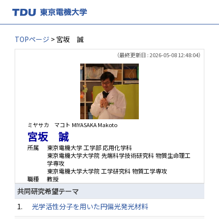
TOPページ
> 宮坂 誠
（最終更新日 : 2026-05-08 12:48:04）
ミヤサカ マコト
MIYASAKA Makoto
宮坂 誠
所属
東京電機大学 工学部 応用化学科
東京電機大学大学院 先端科学技術研究科 物質生命理工
学専攻
東京電機大学大学院 工学研究科 物質工学専攻
職種
教授
共同研究希望テーマ
1.
光学活性分子を用いた円偏光発光材料