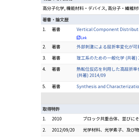
高分子化学, 機能材料・デバイス, 高分子・繊維材
著書・論文歴
1.
著書
Vertical Component Distribut
2.
著書
外部刺激による屈折率変化が可能な光
3.
著書
理工系のための一般化学 (共著) 20
4.
著書
熱転位反応を利用した高屈折率化
(共著) 2014/09
5.
著書
Synthesis and Characterizati
取得特許
1.
2010
ブロック共重合体、並びにそれ
2.
2012/09/20
光学材料、光学素子、及び物品の