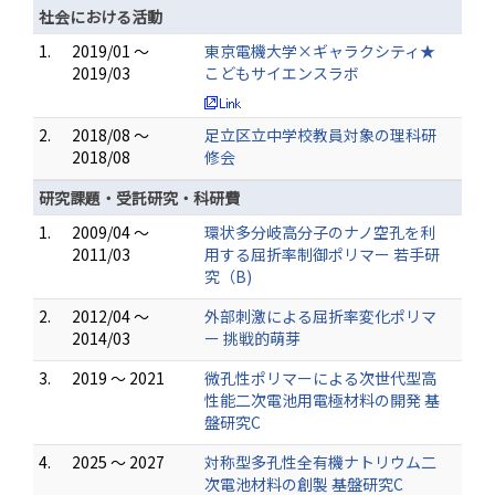
社会における活動
1.
2019/01 ～
東京電機大学×ギャラクシティ★
2019/03
こどもサイエンスラボ
2.
2018/08 ～
足立区立中学校教員対象の理科研
2018/08
修会
研究課題・受託研究・科研費
1.
2009/04 ～
環状多分岐高分子のナノ空孔を利
2011/03
用する屈折率制御ポリマー 若手研
究（B)
2.
2012/04 ～
外部刺激による屈折率変化ポリマ
2014/03
ー 挑戦的萌芽
3.
2019 ～ 2021
微孔性ポリマーによる次世代型高
性能二次電池用電極材料の開発 基
盤研究C
4.
2025 ～ 2027
対称型多孔性全有機ナトリウム二
次電池材料の創製 基盤研究C