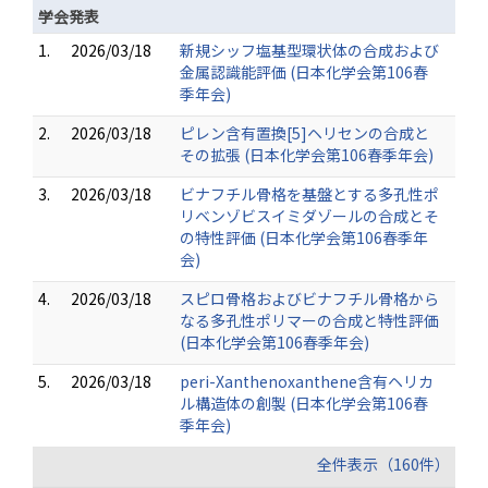
学会発表
1.
2026/03/18
新規シッフ塩基型環状体の合成および
金属認識能評価 (日本化学会第106春
季年会)
2.
2026/03/18
ピレン含有置換[5]ヘリセンの合成と
その拡張 (日本化学会第106春季年会)
3.
2026/03/18
ビナフチル骨格を基盤とする多孔性ポ
リベンゾビスイミダゾールの合成とそ
の特性評価 (日本化学会第106春季年
会)
4.
2026/03/18
スピロ骨格およびビナフチル骨格から
なる多孔性ポリマーの合成と特性評価
(日本化学会第106春季年会)
5.
2026/03/18
peri-Xanthenoxanthene含有ヘリカ
ル構造体の創製 (日本化学会第106春
季年会)
全件表示（160件）