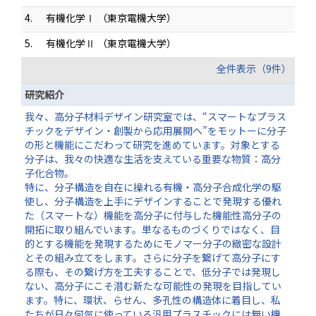
4.
有機化学Ⅰ （東京電機大学）
5.
有機化学Ⅱ （東京電機大学）
全件表示（9件）
研究紹介
我々、高分子材料デザイン研究室では、“スマートなプラス
チックをデザイン・創製から応用展開へ”をモットーに分子
の形と機能にこだわって研究を進めています。対象とする
分子は、我々の快適な生活を支えている重要な物質：高分
子化合物。
特に、分子構造を自在に操れる有機・高分子合成化学の駆
使し、分子構造を上手にデザインすることで発現する優れ
た（スマートな）機能を高分子に付与した機能性高分子の
開拓に取り組んでいます。単なるものづくりではなく、目
的とする機能を発現するためにモノマー分子の緻密な設計
とその組み立てをします。さらに分子を繋げて高分子にす
る際も、その繋げ方を工夫することで、低分子では発現し
ない、高分子にこそ潜む新たな可能性の発現を目指してい
ます。特に、環状、らせん、多孔性の構造体に着目し、私
たちが日々何気に使っている汎用プラスチックには無い機