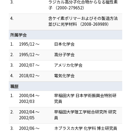
3.
ラジカル高分子化合物からなる磁性素
子 （2000-279652）
4.
含ケイ素ポリマーおよびその製造方法
並びに光学材料 （2008-269989）
所属学会
1.
1995/12 ～
日本化学会
2.
1995/12 ～
高分子学会
3.
2002/07 ～
アメリカ化学会
4.
2018/02 ～
電気化学会
職歴
1.
2000/04 ～
早稲田大学 日本学術振興会特別研
2002/03
究員
2.
2002/04 ～
早稲田大学理工学総合研究所 研究
2002/05
員
3.
2002/06 ～
ネブラスカ大学 化学科 博士研究員