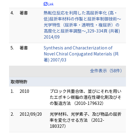
4.
著書
熱転位反応を利用した高屈折率化 (高・
低)屈折率材料の作製と屈折率制御技術～
光学特性（屈折率・透明性・複屈折）の
高度化と屈折率調整～,329-334頁 (共著)
2014/09
5.
著書
Synthesis and Characterization of
Novel Chiral Conjugated Materials (共
著) 2007/03
全件表示（58件）
取得特許
1.
2010
ブロック共重合体、並びにそれを用い
たエポキシ樹脂の潜在性硬化剤及びそ
の製造方法 （2010-179632）
2.
2012/09/20
光学材料、光学素子、及び物品の屈折
率を変化させる方法 （2012-
180327）