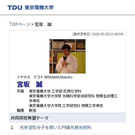
TOPページ
> 宮坂 誠
（最終更新日 : 2026-05-08 12:48:04）
ミヤサカ マコト
MIYASAKA Makoto
宮坂 誠
所属
東京電機大学 工学部 応用化学科
東京電機大学大学院 先端科学技術研究科 物質生命理工
学専攻
東京電機大学大学院 工学研究科 物質工学専攻
職種
教授
共同研究希望テーマ
1.
光学活性分子を用いた円偏光発光材料