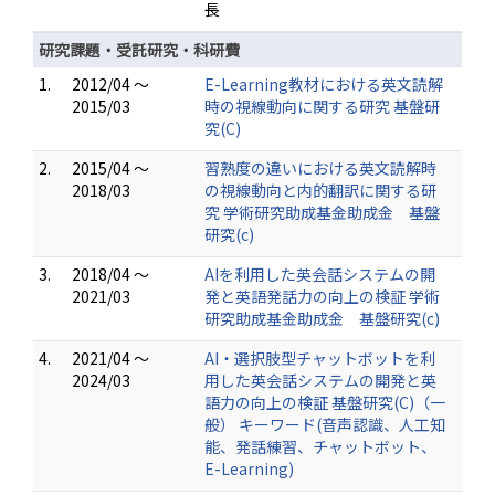
長
研究課題・受託研究・科研費
1.
2012/04 ～
E-Learning教材における英文読解
2015/03
時の視線動向に関する研究 基盤研
究(C)
2.
2015/04 ～
習熟度の違いにおける英文読解時
2018/03
の視線動向と内的翻訳に関する研
究 学術研究助成基金助成金 基盤
研究(c)
3.
2018/04 ～
AIを利用した英会話システムの開
2021/03
発と英語発話力の向上の検証 学術
研究助成基金助成金 基盤研究(c)
4.
2021/04 ～
AI・選択肢型チャットボットを利
2024/03
用した英会話システムの開発と英
語力の向上の検証 基盤研究(C)（一
般） キーワード(音声認識、人工知
能、発話練習、チャットボット、
E-Learning)