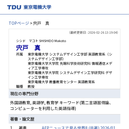
TOPページ
> 宍戸 真
（最終更新日 : 2026-02-26 13:19:04）
シシド マコト
SHISHIDO Makoto
宍戸 真
所属
東京電機大学 システムデザイン工学部 英語教育系（シ
ステムデザイン工学部）
東京電機大学大学院 先端科学技術研究科 情報通信メデ
ィア工学専攻
東京電機大学大学院 システムデザイン工学研究科 デザ
イン工学専攻
東京電機大学 教養教育センター 英語教育系
職種
教授
現在の専門分野
外国語教育, 英語学, 教育学 キーワード(第二言語習得論、
コンピューターを利用した英語指導)
著書・論文歴
1.
著書
AFPニュースで見る世界8 (共著) 2026/01