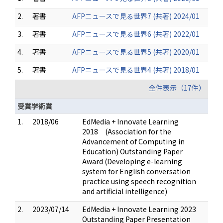
2.
著書
AFPニュースで見る世界7 (共著) 2024/01
3.
著書
AFPニュースで見る世界6 (共著) 2022/01
4.
著書
AFPニュースで見る世界5 (共著) 2020/01
5.
著書
AFPニュースで見る世界4 (共著) 2018/01
全件表示（17件）
受賞学術賞
1.
2018/06
EdMedia + Innovate Learning
2018 (Association for the
Advancement of Computing in
Education) Outstanding Paper
Award (Developing e-learning
system for English conversation
practice using speech recognition
and artificial intelligence)
2.
2023/07/14
EdMedia + Innovate Learning 2023
Outstanding Paper Presentation