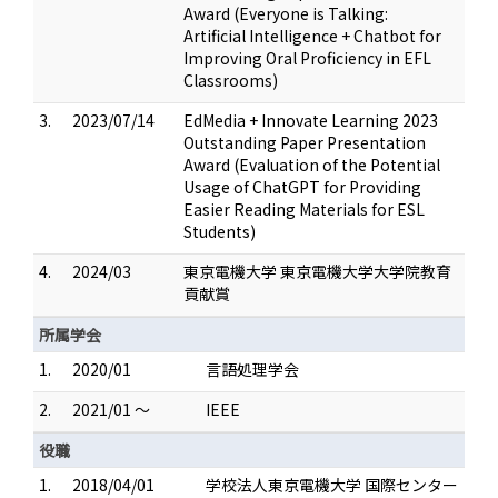
Award (Everyone is Talking:
Artificial Intelligence + Chatbot for
Improving Oral Proficiency in EFL
Classrooms)
3.
2023/07/14
EdMedia + Innovate Learning 2023
Outstanding Paper Presentation
Award (Evaluation of the Potential
Usage of ChatGPT for Providing
Easier Reading Materials for ESL
Students)
4.
2024/03
東京電機大学 東京電機大学大学院教育
貢献賞
所属学会
1.
2020/01
言語処理学会
2.
2021/01 ～
IEEE
役職
1.
2018/04/01
学校法人東京電機大学 国際センター