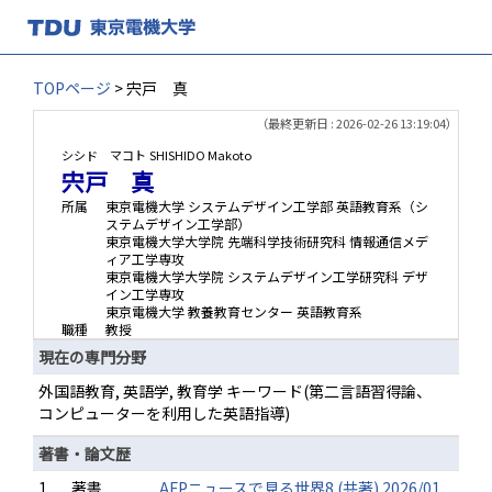
TOPページ
> 宍戸 真
（最終更新日 : 2026-02-26 13:19:04）
シシド マコト
SHISHIDO Makoto
宍戸 真
所属
東京電機大学 システムデザイン工学部 英語教育系（シ
ステムデザイン工学部）
東京電機大学大学院 先端科学技術研究科 情報通信メデ
ィア工学専攻
東京電機大学大学院 システムデザイン工学研究科 デザ
イン工学専攻
東京電機大学 教養教育センター 英語教育系
職種
教授
現在の専門分野
外国語教育, 英語学, 教育学 キーワード(第二言語習得論、
コンピューターを利用した英語指導)
著書・論文歴
1.
著書
AFPニュースで見る世界8 (共著) 2026/01