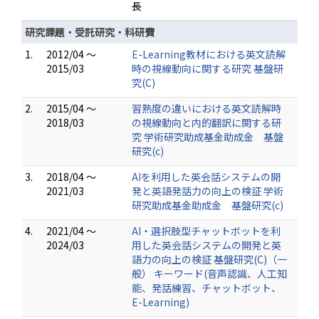
長
研究課題・受託研究・科研費
1.
2012/04 ～
E-Learning教材における英文読解
2015/03
時の視線動向に関する研究 基盤研
究(C)
2.
2015/04 ～
習熟度の違いにおける英文読解時
2018/03
の視線動向と内的翻訳に関する研
究 学術研究助成基金助成金 基盤
研究(c)
3.
2018/04 ～
AIを利用した英会話システムの開
2021/03
発と英語発話力の向上の検証 学術
研究助成基金助成金 基盤研究(c)
4.
2021/04 ～
AI・選択肢型チャットボットを利
2024/03
用した英会話システムの開発と英
語力の向上の検証 基盤研究(C)（一
般） キーワード(音声認識、人工知
能、発話練習、チャットボット、
E-Learning)