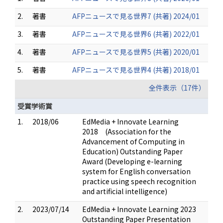
2.
著書
AFPニュースで見る世界7 (共著) 2024/01
3.
著書
AFPニュースで見る世界6 (共著) 2022/01
4.
著書
AFPニュースで見る世界5 (共著) 2020/01
5.
著書
AFPニュースで見る世界4 (共著) 2018/01
全件表示（17件）
受賞学術賞
1.
2018/06
EdMedia + Innovate Learning
2018 (Association for the
Advancement of Computing in
Education) Outstanding Paper
Award (Developing e-learning
system for English conversation
practice using speech recognition
and artificial intelligence)
2.
2023/07/14
EdMedia + Innovate Learning 2023
Outstanding Paper Presentation