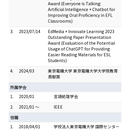
Award (Everyone is Talking:
Artificial Intelligence + Chatbot for
Improving Oral Proficiency in EFL
Classrooms)
3.
2023/07/14
EdMedia + Innovate Learning 2023
Outstanding Paper Presentation
Award (Evaluation of the Potential
Usage of ChatGPT for Providing
Easier Reading Materials for ESL
Students)
4.
2024/03
東京電機大学 東京電機大学大学院教育
貢献賞
所属学会
1.
2020/01
言語処理学会
2.
2021/01 ～
IEEE
役職
1.
2018/04/01
学校法人東京電機大学 国際センター