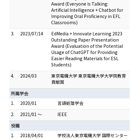
Award (Everyone is Talking:
Artificial Intelligence + Chatbot for
Improving Oral Proficiency in EFL
Classrooms)
3.
2023/07/14
EdMedia + Innovate Learning 2023
Outstanding Paper Presentation
Award (Evaluation of the Potential
Usage of ChatGPT for Providing
Easier Reading Materials for ESL
Students)
4.
2024/03
東京電機大学 東京電機大学大学院教育
貢献賞
所属学会
1.
2020/01
言語処理学会
2.
2021/01 ～
IEEE
役職
1.
2018/04/01
学校法人東京電機大学 国際センター