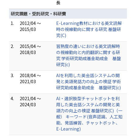
長
研究課題・受託研究・科研費
1.
2012/04 ～
E-Learning教材における英文読解
2015/03
時の視線動向に関する研究 基盤研
究(C)
2.
2015/04 ～
習熟度の違いにおける英文読解時
2018/03
の視線動向と内的翻訳に関する研
究 学術研究助成基金助成金 基盤
研究(c)
3.
2018/04 ～
AIを利用した英会話システムの開
2021/03
発と英語発話力の向上の検証 学術
研究助成基金助成金 基盤研究(c)
4.
2021/04 ～
AI・選択肢型チャットボットを利
2024/03
用した英会話システムの開発と英
語力の向上の検証 基盤研究(C)（一
般） キーワード(音声認識、人工知
能、発話練習、チャットボット、
E-Learning)