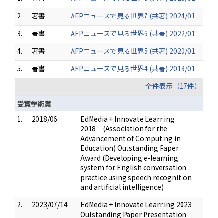
2.
著書
AFPニュースで見る世界7 (共著) 2024/01
3.
著書
AFPニュースで見る世界6 (共著) 2022/01
4.
著書
AFPニュースで見る世界5 (共著) 2020/01
5.
著書
AFPニュースで見る世界4 (共著) 2018/01
全件表示（17件）
受賞学術賞
1.
2018/06
EdMedia + Innovate Learning
2018 (Association for the
Advancement of Computing in
Education) Outstanding Paper
Award (Developing e-learning
system for English conversation
practice using speech recognition
and artificial intelligence)
2.
2023/07/14
EdMedia + Innovate Learning 2023
Outstanding Paper Presentation