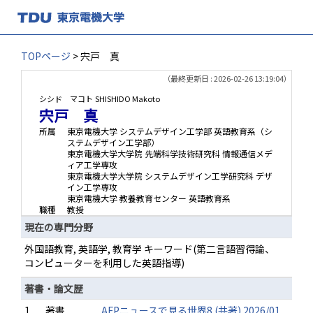
TOPページ
> 宍戸 真
（最終更新日 : 2026-02-26 13:19:04）
シシド マコト
SHISHIDO Makoto
宍戸 真
所属
東京電機大学 システムデザイン工学部 英語教育系（シ
ステムデザイン工学部）
東京電機大学大学院 先端科学技術研究科 情報通信メデ
ィア工学専攻
東京電機大学大学院 システムデザイン工学研究科 デザ
イン工学専攻
東京電機大学 教養教育センター 英語教育系
職種
教授
現在の専門分野
外国語教育, 英語学, 教育学 キーワード(第二言語習得論、
コンピューターを利用した英語指導)
著書・論文歴
1.
著書
AFPニュースで見る世界8 (共著) 2026/01