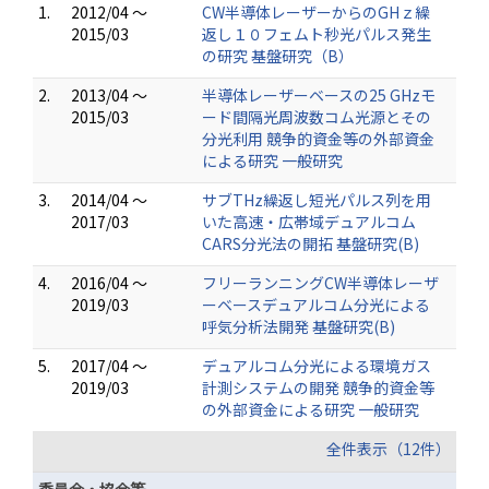
1.
2012/04 ～
CW半導体レーザーからのGHｚ繰
2015/03
返し１０フェムト秒光パルス発生
の研究 基盤研究（B）
2.
2013/04 ～
半導体レーザーベースの25 GHzモ
2015/03
ード間隔光周波数コム光源とその
分光利用 競争的資金等の外部資金
による研究 一般研究
3.
2014/04 ～
サブTHz繰返し短光パルス列を用
2017/03
いた高速・広帯域デュアルコム
CARS分光法の開拓 基盤研究(B)
4.
2016/04 ～
フリーランニングCW半導体レーザ
2019/03
ーベースデュアルコム分光による
呼気分析法開発 基盤研究(B)
5.
2017/04 ～
デュアルコム分光による環境ガス
2019/03
計測システムの開発 競争的資金等
の外部資金による研究 一般研究
全件表示（12件）