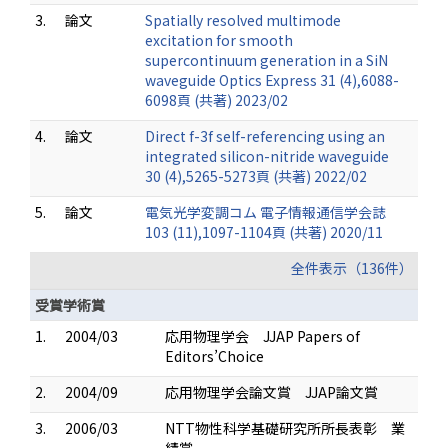
3.
論文
Spatially resolved multimode
excitation for smooth
supercontinuum generation in a SiN
waveguide Optics Express 31 (4),6088-
6098頁 (共著) 2023/02
4.
論文
Direct f-3f self-referencing using an
integrated silicon-nitride waveguide
30 (4),5265-5273頁 (共著) 2022/02
5.
論文
電気光学変調コム 電子情報通信学会誌
103 (11),1097-1104頁 (共著) 2020/11
全件表示（136件）
受賞学術賞
1.
2004/03
応用物理学会 JJAP Papers of
Editors’Choice
2.
2004/09
応用物理学会論文賞 JJAP論文賞
3.
2006/03
NTT物性科学基礎研究所所長表彰 業