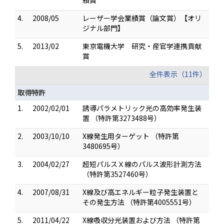
績賞
4.
2008/05
レーザー学会業績賞（論文賞）【オリ
ジナル部門】
5.
2013/02
東京電機大学 研究・産官学連携貢献
賞
全件表示（11件）
取得特許
1.
2002/02/01
誘導パラメトリック光の高効率発生装
置 （特許第3273488号）
2.
2003/10/10
X線発生用ターゲット （特許第
3480695号）
3.
2004/02/27
超短パルスＸ線のパルス波形計測方法
（特許第3527460号）
4.
2007/08/31
X線及び高エネルギー粒子発生装置と
その発生方法 （特許第4005551号）
5.
2011/04/22
X線吸収分光装置および方法 （特許第