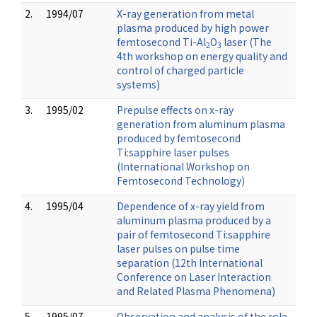
2.
1994/07
X-ray generation from metal
plasma produced by high power
femtosecond Ti-Al
O
laser (The
2
3
4th workshop on energy quality and
control of charged particle
systems)
3.
1995/02
Prepulse effects on x-ray
generation from aluminum plasma
produced by femtosecond
Ti:sapphire laser pulses
(International Workshop on
Femtosecond Technology)
4.
1995/04
Dependence of x-ray yield from
aluminum plasma produced by a
pair of femtosecond Ti:sapphire
laser pulses on pulse time
separation (12th International
Conference on Laser Interaction
and Related Plasma Phenomena)
5.
1995/07
Observation and analysis of the role