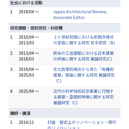
社会における活動
1.
2018/04 ～
Japan Architectural Review,
Associate Editor
研究課題・受託研究・科研費
1.
2010/04 ～
２０世紀初頭における非西洋様式
2013/03
の受容に関する研究 若手研究（B)
2.
2013/04 ～
欧米の工芸運動における日本建築
2018/03
の評価に関する研究 基盤研究(C)
3.
2019/04 ～
文化政策的視点から見た「有機的
2025/03
建築」理論に関する研究 基盤研究
（C)
4.
2025/04 ～
近代の科学技術記念事業に付随す
る建築・空間的特徴に関する研究
基盤研究（C)
講師・講演
1.
2014/11
討論 歴史上のリノベーション・現代
のリノベーション