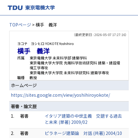
TOPページ
> 横手 義洋
（最終更新日 : 2026-05-07 17:27:16）
ヨコテ ヨシヒロ
YOKOTE Yoshihiro
横手 義洋
所属
東京電機大学 未来科学部 建築学科
東京電機大学大学院 先端科学技術研究科 建築・建設環
境工学専攻
東京電機大学大学院 未来科学研究科 建築学専攻
職種
教授
ホームページ
https://sites.google.com/view/yoshihiroyokote/
著書・論文歴
1.
著書
イタリア建築の中世主義 交錯する過去
と未来 (単著) 2009/02
2.
著書
ピラネージ建築論 対話 (共著) 2004/10