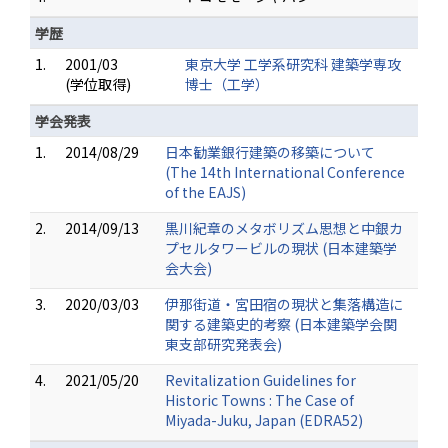
学歴
1.
2001/03
東京大学 工学系研究科 建築学専攻
(学位取得)
博士（工学）
学会発表
1.
2014/08/29
日本勧業銀行建築の移築について
(The 14th International Conference
of the EAJS)
2.
2014/09/13
黒川紀章のメタボリズム思想と中銀カ
プセルタワービルの現状 (日本建築学
会大会)
3.
2020/03/03
伊那街道・宮田宿の現状と集落構造に
関する建築史的考察 (日本建築学会関
東支部研究発表会)
4.
2021/05/20
Revitalization Guidelines for
Historic Towns : The Case of
Miyada-Juku, Japan (EDRA52)