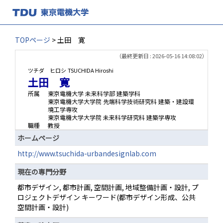
TOPページ
> 土田 寛
（最終更新日 : 2026-05-16 14:08:02）
ツチダ ヒロシ
TSUCHIDA Hiroshi
土田 寛
所属
東京電機大学 未来科学部 建築学科
東京電機大学大学院 先端科学技術研究科 建築・建設環
境工学専攻
東京電機大学大学院 未来科学研究科 建築学専攻
職種
教授
ホームページ
http://www.tsuchida-urbandesignlab.com
現在の専門分野
都市デザイン, 都市計画, 空間計画, 地域整備計画・設計, プ
ロジェクトデザイン キーワード(都市デザイン形成、公共
空間計画・設計)