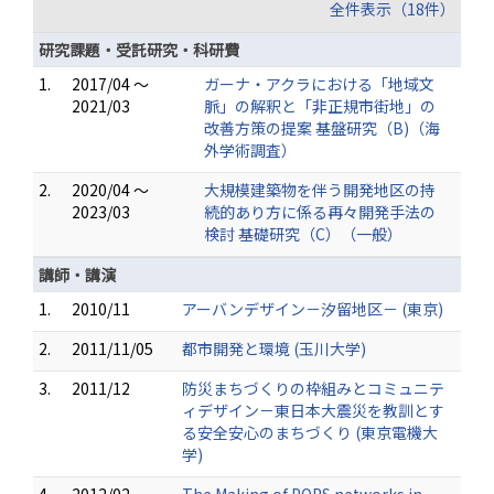
全件表示（18件）
研究課題・受託研究・科研費
1.
2017/04 ～
ガーナ・アクラにおける「地域文
2021/03
脈」の解釈と「非正規市街地」の
改善方策の提案 基盤研究（B)（海
外学術調査）
2.
2020/04 ～
大規模建築物を伴う開発地区の持
2023/03
続的あり方に係る再々開発手法の
検討 基礎研究（C）（一般）
講師・講演
1.
2010/11
アーバンデザイン－汐留地区－ (東京)
2.
2011/11/05
都市開発と環境 (玉川大学)
3.
2011/12
防災まちづくりの枠組みとコミュニテ
ィデザイン－東日本大震災を教訓とす
る安全安心のまちづくり (東京電機大
学)