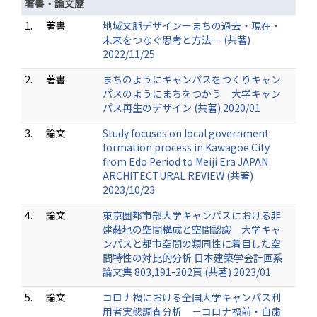
著書・論文歴
1.
著書
地域文脈デザインーまちの過去・現在・
未来をつなぐ思考と方法ー (共著)
2022/11/25
2.
著書
まちのようにキャンパスをつくりキャン
パスのようにまちをつかう 大学キャン
パス再生のデザイン (共著) 2020/01
3.
論文
Study focuses on local government
formation process in Kawagoe City
from Edo Period to Meiji Era JAPAN
ARCHITECTURAL REVIEW (共著)
2023/10/23
4.
論文
東京圏都市部大学キャンパスにおける非
建蔽地の空間構成と空間認識 大学キャ
ンパスと都市空間の類同性に着目した空
間特性の対比的分析 日本建築学会計画系
論文集 803,191-202頁 (共著) 2023/01
5.
論文
コロナ禍における全国大学キャンパス利
用者実態調査分析 －コロナ禍前・自粛