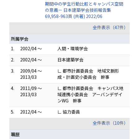
期間中の学生行動比較とキャンパス空間
の意義－ 日本建築学会技術報告集
69,958-963頁 (共著) 2022/06
全件表示（47件）
所属学会
1.
2002/04 ～
人間・環境学会
2.
2002/04 ～
日本建築学会
3.
2009/04 ～
∟ 都市計画委員会 地域文脈形
2013/03
成・計画史小委員会 幹事
4.
2011/09 ～
∟ 都市計画委員会 キャンパス地
2013/03
域連携小委員会 アーバンデザイ
ンWG 幹事
5.
2012/04 ～
∟ 協力委員
全件表示（10件）
職歴