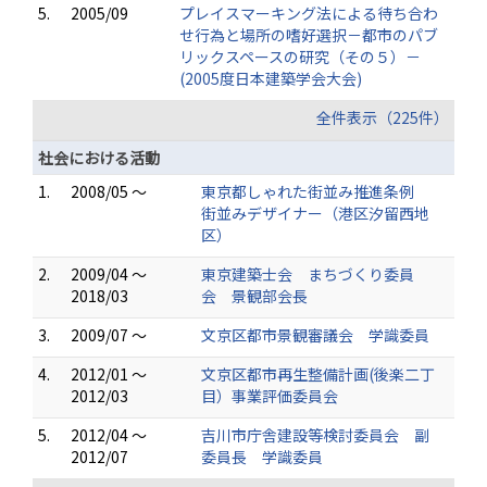
5.
2005/09
プレイスマーキング法による待ち合わ
せ行為と場所の嗜好選択－都市のパブ
リックスペースの研究（その５）－
(2005度日本建築学会大会)
全件表示（225件）
社会における活動
1.
2008/05 ～
東京都しゃれた街並み推進条例
街並みデザイナー（港区汐留西地
区）
2.
2009/04 ～
東京建築士会 まちづくり委員
2018/03
会 景観部会長
3.
2009/07 ～
文京区都市景観審議会 学識委員
4.
2012/01 ～
文京区都市再生整備計画(後楽二丁
2012/03
目）事業評価委員会
5.
2012/04 ～
吉川市庁舎建設等検討委員会 副
2012/07
委員長 学識委員