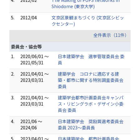
4.
2012/02
The Making of POPS networks in
Shiodome (東京大学)
5.
2012/04
文京区景観まちづくり (文京区シビッ
クセンター)
全件表示（11件）
委員会・協会等
1.
2020/06/01 ～
日本建築学会 選挙管理委員会 委
2021/05/31
員
2.
2021/04/01 ～
建築学会 コロナに適応する建
2023/03/31
築・都市に関する特別調査委員会
委員
3.
2021/04/01 ～
建築学会都市計画委員会キャンパ
2023/03/31
ス・リビングラボ・デザイン小委
員会 委員
4.
2021/06 ～
日本建築学会 奨励賞選考委員会
2024/06
委員 2023～委員長
5.
2023/04/01 ～
日本建築学会 都市計画委員会