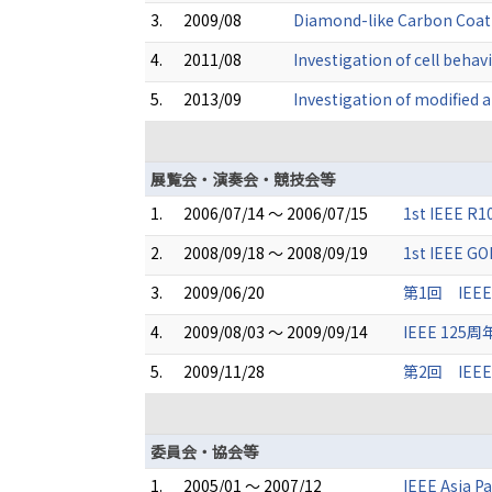
3.
2009/08
Diamond-like Carbon Coatin
4.
2011/08
Investigation of cell behav
5.
2013/09
Investigation of modified a
展覧会・演奏会・競技会等
1.
2006/07/14 ～ 2006/07/15
1st IEEE 
2.
2008/09/18 ～ 2008/09/19
1st IEEE
3.
2009/06/20
第1回 IE
4.
2009/08/03 ～ 2009/09/14
IEEE 1
5.
2009/11/28
第2回 IE
委員会・協会等
1.
2005/01 ～ 2007/12
IEEE Asia P