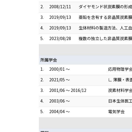
2.
2008/12/11
ダイヤモンド状炭素膜の形成方法
3.
2019/09/13
亜鉛を含有する非晶質炭素膜の
4.
2019/09/13
生体材料の製造方法、人工血管
5.
2023/08/28
複数の独立した非晶質炭素膜が
所属学会
1.
2000/01 ～
応用物理学
2.
2021/05 ～
∟ 薄膜・
3.
2001/06 ～ 2016/12
炭素材料学
4.
2003/06 ～
日本生体医
5.
2004/04 ～
電気学会