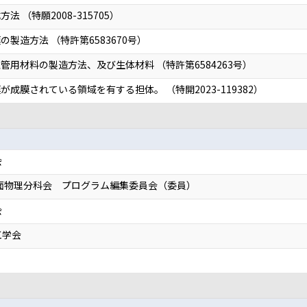
 （特願2008-315705）
製造方法 （特許第6583670号）
用材料の製造方法、及び生体材料 （特許第6584263号）
成膜されている領域を有する担体。 （特開2023-119382）
会
表面物理分科会 プログラム編集委員会（委員）
会
工学会