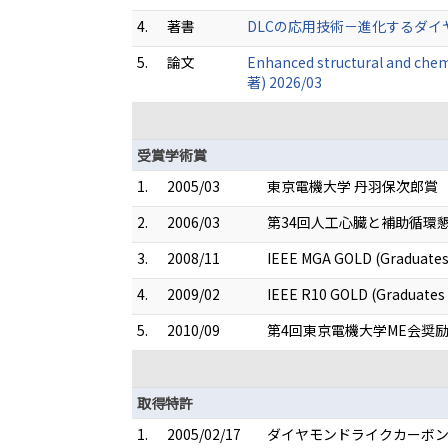
4.
著書
DLCの応用技術－進化するダイヤモ
5.
論文
Enhanced structural and chem
著) 2026/03
受賞学術賞
1.
2005/03
東京電機大学 丹羽保次郎賞
2.
2006/03
第34回人工心臓と補助循環
3.
2008/11
IEEE MGA GOLD (Graduates
4.
2009/02
IEEE R10 GOLD (Graduates 
5.
2010/09
第4回東京電機大学ME会奨
取得特許
1.
2005/02/17
ダイヤモンドライクカーボンのコ