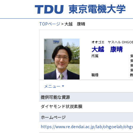
TOPページ
> 大越 康晴
オオゴエ ヤスハル
OHGOE
大越 康晴
所属
職種
メニュー
提供可能な資源
ダイヤモンド状炭素膜
ホームページ
https://www.re.dendai.ac.jp/lab/ohgoelab/ohg