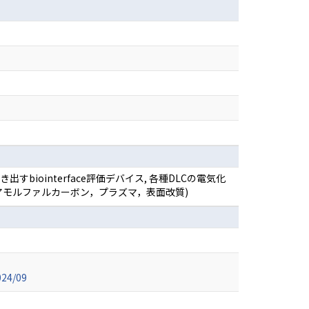
出すbiointerface評価デバイス, 各種DLCの電気化
(アモルファルカーボン，プラズマ，表面改質)
4/09