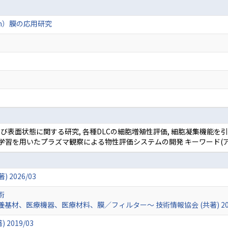
bon）膜の応用研究
構造および表面状態に関する研究, 各種DLCの細胞増殖性評価, 細胞凝集機能を引き
機械学習を用いたプラズマ観察による物性評価システムの開発 キーワード
 2026/03
術
材、医療機器、医療材料、膜／フィルター～ 技術情報協会 (共著) 202
 2019/03