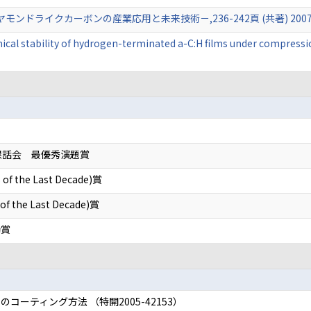
ンドライクカーボンの産業応用と未来技術－,236-242頁 (共著) 2007
ical stability of hydrogen-terminated a-C:H films under compress
懇話会 最優秀演題賞
 of the Last Decade)賞
of the Last Decade)賞
励賞
ーティング方法 （特開2005-42153）