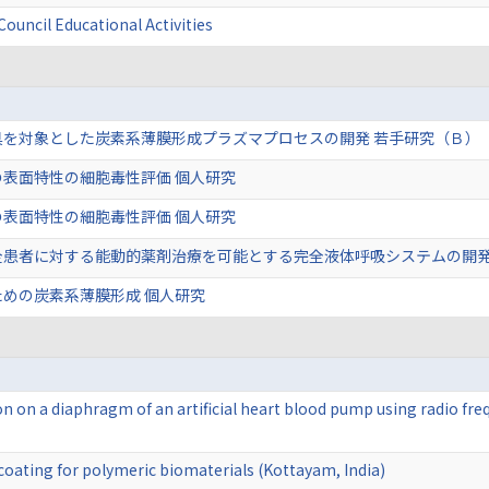
ouncil Educational Activities
具を対象とした炭素系薄膜形成プラズマプロセスの開発 若手研究（Ｂ）
表面特性の細胞毒性評価 個人研究
表面特性の細胞毒性評価 個人研究
全患者に対する能動的薬剤治療を可能とする完全液体呼吸システムの開発
めの炭素系薄膜形成 個人研究
on on a diaphragm of an artificial heart blood pump using radio f
 coating for polymeric biomaterials (Kottayam, India)