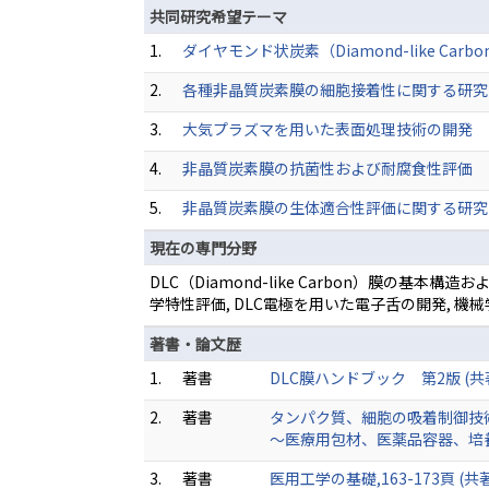
共同研究希望テーマ
1.
ダイヤモンド状炭素（Diamond-like Car
2.
各種非晶質炭素膜の細胞接着性に関する研究
3.
大気プラズマを用いた表面処理技術の開発
4.
非晶質炭素膜の抗菌性および耐腐食性評価
5.
非晶質炭素膜の生体適合性評価に関する研究
現在の専門分野
DLC（Diamond-like Carbon）膜の基本
学特性評価, DLC電極を用いた電子舌の開発, 
著書・論文歴
1.
著書
DLC膜ハンドブック 第2版 (共著)
2.
著書
タンパク質、細胞の吸着制御技
～医療用包材、医薬品容器、培養基
3.
著書
医用工学の基礎,163-173頁 (共著)