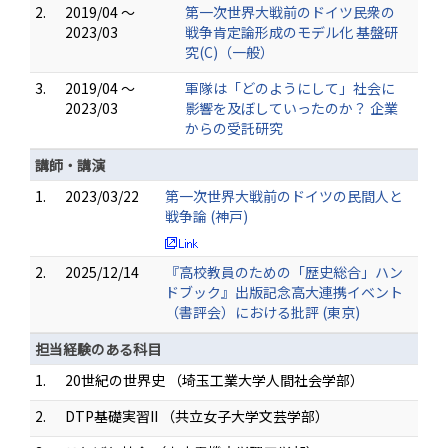
2.
2019/04 ～
第一次世界大戦前のドイツ民衆の
2023/03
戦争肯定論形成のモデル化 基盤研
究(C)（一般）
3.
2019/04 ～
軍隊は「どのようにして」社会に
2023/03
影響を及ぼしていったのか？ 企業
からの受託研究
講師・講演
1.
2023/03/22
第一次世界大戦前のドイツの民間人と
戦争論 (神戸)
2.
2025/12/14
『高校教員のための「歴史総合」ハン
ドブック』出版記念高大連携イベント
（書評会）における批評 (東京)
担当経験のある科目
1.
20世紀の世界史 （埼玉工業大学人間社会学部）
2.
DTP基礎実習II （共立女子大学文芸学部）