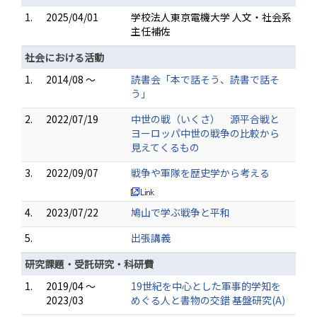
1.
2025/04/01
学校法人東京電機大学 人文・社会系
主任補佐
社会における活動
1.
2014/08 ～
読書会「本で話そう、読書で話そ
う」
2.
2022/07/19
中世の戦（いくさ） 源平合戦と
ヨーロッパ中世の戦争の比較から
見えてくるもの
3.
2022/09/07
戦争や軍隊を歴史学から考える
4.
2023/07/22
鳩山で学ぶ戦争と平和
5.
出張講義
研究課題・受託研究・科研費
1.
2019/04 ～
19世紀を中心とした軍事的学知を
2023/03
めぐる人と書物の交錯 基盤研究(A)