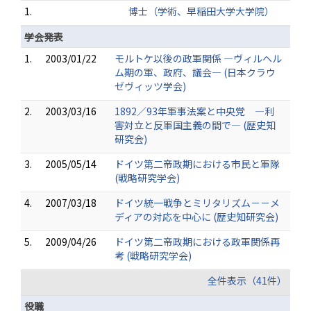
1.
博士（学術、早稲田大学大学院）
学会発表
1.
2003/01/22
モルトケ以後の政軍関係 ―ヴィルヘル
ム期の軍、政府、議会― (日本クラウ
ゼヴィッツ学会)
2.
2003/03/16
1892／93年軍事法案と中央党 ―利
害対立と反軍国主義の間で― (歴史知
研究会)
3.
2005/05/14
ドイツ第二帝政期における市民と軍隊
(戦略研究学会)
4.
2007/03/18
ドイツ統一戦争とミリタリズム－－メ
ディアの対応を中心に (歴史知研究会)
5.
2009/04/26
ドイツ第二帝政期における政軍関係再
考 (戦略研究学会)
全件表示（41件）
役職