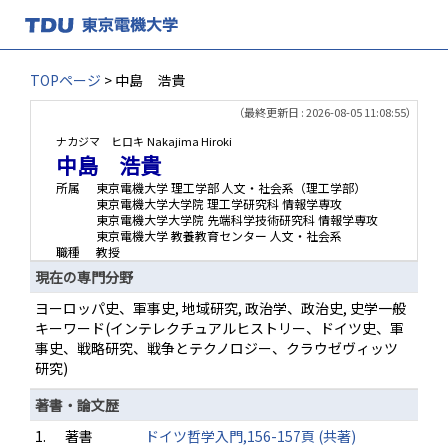
TOPページ
> 中島 浩貴
（最終更新日 : 2026-08-05 11:08:55）
ナカジマ ヒロキ
Nakajima Hiroki
中島 浩貴
所属
東京電機大学 理工学部 人文・社会系（理工学部）
東京電機大学大学院 理工学研究科 情報学専攻
東京電機大学大学院 先端科学技術研究科 情報学専攻
東京電機大学 教養教育センター 人文・社会系
職種
教授
現在の専門分野
ヨーロッパ史、軍事史, 地域研究, 政治学、政治史, 史学一般
キーワード(インテレクチュアルヒストリー、ドイツ史、軍
事史、戦略研究、戦争とテクノロジー、クラウゼヴィッツ
研究)
著書・論文歴
1.
著書
ドイツ哲学入門,156-157頁 (共著)