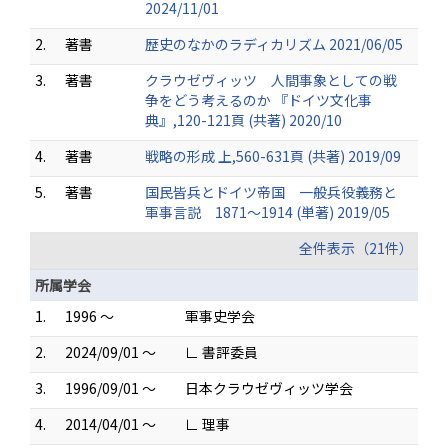
2024/11/01
2.
著書
歴史のなかのラディカリズム 2021/06/05
3.
著書
クラウゼヴィッツ 人間事象としての戦
争をどう考えるのか 『ドイツ文化事
典』,120-121頁 (共著) 2020/10
4.
著書
戦略の形成 上,560-631頁 (共著) 2019/09
5.
著書
国民皆兵とドイツ帝国 一般兵役義務と
軍事言説 1871～1914 (単著) 2019/05
全件表示（21件）
所属学会
1.
1996 ～
軍事史学会
2.
2024/09/01 ～
∟ 書評委員
3.
1996/09/01 ～
日本クラウゼヴィッツ学会
4.
2014/04/01 ～
∟ 理事