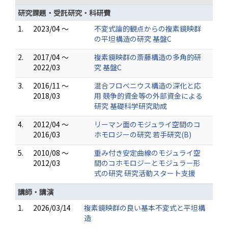
研究課題・受託研究・科研費
1.
2023/04 ～
不変式論的観点からの複素鏡映群
の平坦構造の研究 基盤C
2.
2017/04 ～
複素鏡映群の斎藤構造の多角的研
2022/03
究 基盤C
3.
2016/11 ～
混合フロベニウス構造の深化と応
2018/03
用 競争的資金等の外部資金による
研究 基礎科学研究助成
4.
2012/04 ～
リーマン面のモジュライ空間のコ
2016/03
ホモロジーの研究 若手研究(B)
5.
2010/08 ～
重み付き安定曲線のモジュライ空
2012/03
間のコホモロジーとモジュラー形
式の研究 研究活動スタート支援
講師・講演
1.
2026/03/14
複素鏡映群の良い基本不変式と平坦構
造