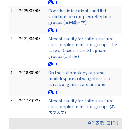
2.
2025/07/06
Good basic invariants and flat
structure for complex reflection
groups (津田塾大学)
3.
2021/04/07
Almost duality for Saito structure
and complex reflection groups: the
case of Coxeter and Shephard
groups (Online)
4.
2018/08/09
On the cohomology of some
moduli spaces of weighted stable
curves of genus zero and one
5.
2017/10/27
Almost duality for Saito structure
and complex reflection groups (名
古屋大学)
全件表示（21件）