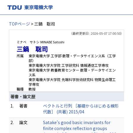
TOPページ
> 三鍋 聡司
（最終更新日 : 2026-05-07 17:00:50）
ミナベ サトシ
MINABE Satoshi
三鍋 聡司
所属
東京電機大学 工学部 数理・データサイエンス系（工学
部）
東京電機大学大学院 工学研究科 情報通信工学専攻
東京電機大学 教養教育センター 数理・データサイエン
ス系
東京電機大学大学院 先端科学技術研究科 物質生命理工
学専攻
職種
教授
著書・論文歴
1.
著書
ベクトルと行列 ［基礎からはじめる線形
代数］ (共著) 2015/04
2.
論文
Satake's good basic invariants for
finite complex reflection groups