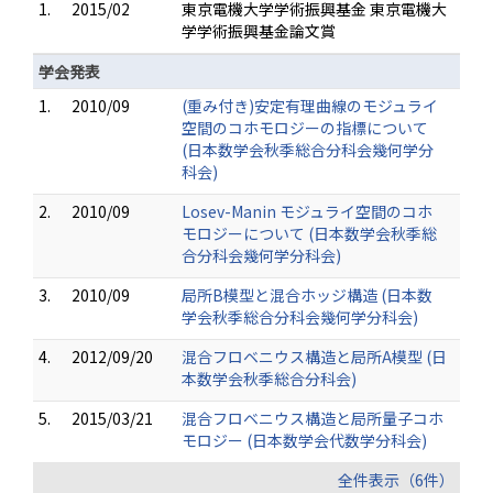
1.
2015/02
東京電機大学学術振興基金 東京電機大
学学術振興基金論文賞
学会発表
1.
2010/09
(重み付き)安定有理曲線のモジュライ
空間のコホモロジーの指標について
(日本数学会秋季総合分科会幾何学分
科会)
2.
2010/09
Losev-Manin モジュライ空間のコホ
モロジーについて (日本数学会秋季総
合分科会幾何学分科会)
3.
2010/09
局所B模型と混合ホッジ構造 (日本数
学会秋季総合分科会幾何学分科会)
4.
2012/09/20
混合フロベニウス構造と局所A模型 (日
本数学会秋季総合分科会)
5.
2015/03/21
混合フロベニウス構造と局所量子コホ
モロジー (日本数学会代数学分科会)
全件表示（6件）