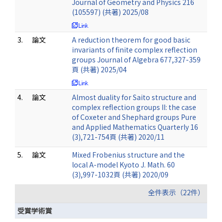
Journal of Geometry and Physics 216
(105597) (共著) 2025/08
3.
論文
A reduction theorem for good basic
invariants of finite complex reflection
groups Journal of Algebra 677,327-359
頁 (共著) 2025/04
4.
論文
Almost duality for Saito structure and
complex reflection groups II: the case
of Coxeter and Shephard groups Pure
and Applied Mathematics Quarterly 16
(3),721-754頁 (共著) 2020/11
5.
論文
Mixed Frobenius structure and the
local A-model Kyoto J. Math. 60
(3),997-1032頁 (共著) 2020/09
全件表示（22件）
受賞学術賞