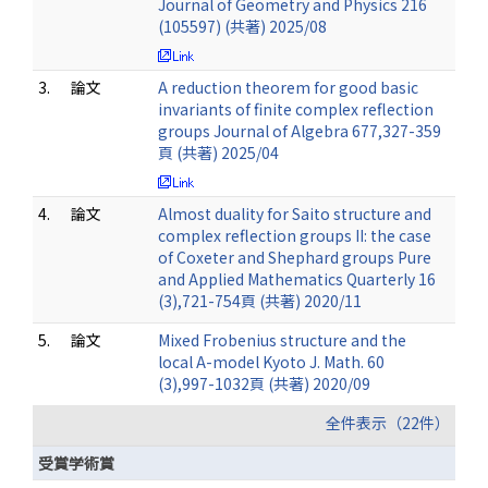
Journal of Geometry and Physics 216
(105597) (共著) 2025/08
3.
論文
A reduction theorem for good basic
invariants of finite complex reflection
groups Journal of Algebra 677,327-359
頁 (共著) 2025/04
4.
論文
Almost duality for Saito structure and
complex reflection groups II: the case
of Coxeter and Shephard groups Pure
and Applied Mathematics Quarterly 16
(3),721-754頁 (共著) 2020/11
5.
論文
Mixed Frobenius structure and the
local A-model Kyoto J. Math. 60
(3),997-1032頁 (共著) 2020/09
全件表示（22件）
受賞学術賞