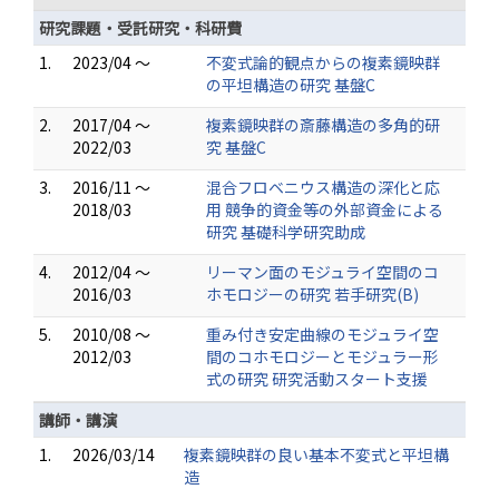
研究課題・受託研究・科研費
1.
2023/04 ～
不変式論的観点からの複素鏡映群
の平坦構造の研究 基盤C
2.
2017/04 ～
複素鏡映群の斎藤構造の多角的研
2022/03
究 基盤C
3.
2016/11 ～
混合フロベニウス構造の深化と応
2018/03
用 競争的資金等の外部資金による
研究 基礎科学研究助成
4.
2012/04 ～
リーマン面のモジュライ空間のコ
2016/03
ホモロジーの研究 若手研究(B)
5.
2010/08 ～
重み付き安定曲線のモジュライ空
2012/03
間のコホモロジーとモジュラー形
式の研究 研究活動スタート支援
講師・講演
1.
2026/03/14
複素鏡映群の良い基本不変式と平坦構
造