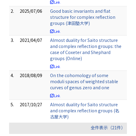
2.
2025/07/06
Good basic invariants and flat
structure for complex reflection
groups (津田塾大学)
3.
2021/04/07
Almost duality for Saito structure
and complex reflection groups: the
case of Coxeter and Shephard
groups (Online)
4.
2018/08/09
On the cohomology of some
moduli spaces of weighted stable
curves of genus zero and one
5.
2017/10/27
Almost duality for Saito structure
and complex reflection groups (名
古屋大学)
全件表示（21件）