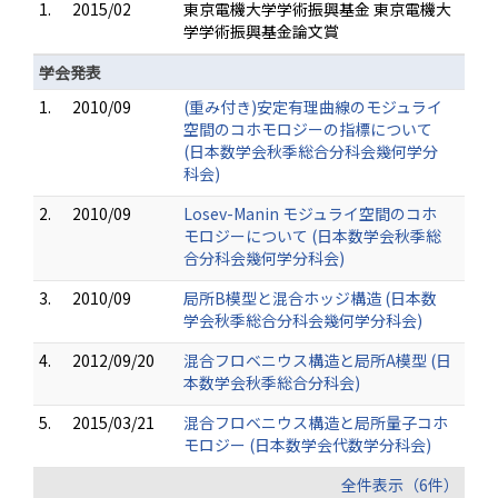
1.
2015/02
東京電機大学学術振興基金 東京電機大
学学術振興基金論文賞
学会発表
1.
2010/09
(重み付き)安定有理曲線のモジュライ
空間のコホモロジーの指標について
(日本数学会秋季総合分科会幾何学分
科会)
2.
2010/09
Losev-Manin モジュライ空間のコホ
モロジーについて (日本数学会秋季総
合分科会幾何学分科会)
3.
2010/09
局所B模型と混合ホッジ構造 (日本数
学会秋季総合分科会幾何学分科会)
4.
2012/09/20
混合フロベニウス構造と局所A模型 (日
本数学会秋季総合分科会)
5.
2015/03/21
混合フロベニウス構造と局所量子コホ
モロジー (日本数学会代数学分科会)
全件表示（6件）