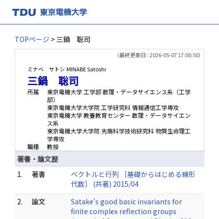
TOPページ
> 三鍋 聡司
（最終更新日 : 2026-05-07 17:00:50）
ミナベ サトシ
MINABE Satoshi
三鍋 聡司
所属
東京電機大学 工学部 数理・データサイエンス系（工学
部）
東京電機大学大学院 工学研究科 情報通信工学専攻
東京電機大学 教養教育センター 数理・データサイエン
ス系
東京電機大学大学院 先端科学技術研究科 物質生命理工
学専攻
職種
教授
著書・論文歴
1.
著書
ベクトルと行列 ［基礎からはじめる線形
代数］ (共著) 2015/04
2.
論文
Satake's good basic invariants for
finite complex reflection groups