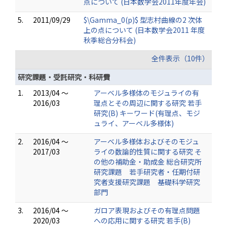
点について (日本数学会2011年度年会)
5.
2011/09/29
$\Gamma_0(p)$ 型志村曲線の2 次体
上の点について (日本数学会2011 年度
秋季総合分科会)
全件表示（10件）
研究課題・受託研究・科研費
1.
2013/04 ～
アーベル多様体のモジュライの有
2016/03
理点とその周辺に関する研究 若手
研究(B) キーワード(有理点、モジ
ュライ、アーベル多様体)
2.
2016/04 ～
アーベル多様体およびそのモジュ
2017/03
ライの数論的性質に関する研究 そ
の他の補助金・助成金 総合研究所
研究課題 若手研究者・任期付研
究者支援研究課題 基礎科学研究
部門
3.
2016/04 ～
ガロア表現およびその有理点問題
2020/03
への応用に関する研究 若手(B)