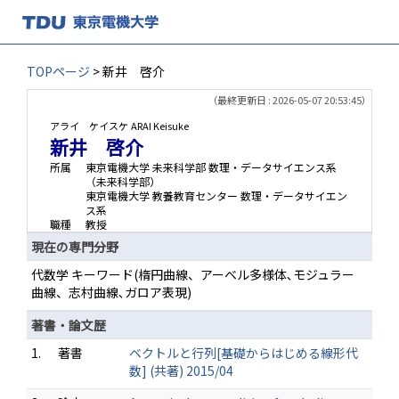
TOPページ
> 新井 啓介
（最終更新日 : 2026-05-07 20:53:45）
アライ ケイスケ
ARAI Keisuke
新井 啓介
所属
東京電機大学 未来科学部 数理・データサイエンス系
（未来科学部）
東京電機大学 教養教育センター 数理・データサイエン
ス系
職種
教授
現在の専門分野
代数学 キーワード(楕円曲線、アーベル多様体､モジュラー
曲線、志村曲線､ガロア表現)
著書・論文歴
1.
著書
ベクトルと行列[基礎からはじめる線形代
数] (共著) 2015/04