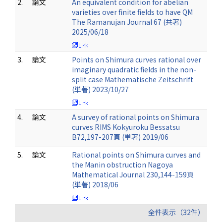
2.
論文
An equivalent condition for abelian
varieties over finite fields to have QM
The Ramanujan Journal 67 (共著)
2025/06/18
3.
論文
Points on Shimura curves rational over
imaginary quadratic fields in the non-
split case Mathematische Zeitschrift
(単著) 2023/10/27
4.
論文
A survey of rational points on Shimura
curves RIMS Kokyuroku Bessatsu
B72,197-207頁 (単著) 2019/06
5.
論文
Rational points on Shimura curves and
the Manin obstruction Nagoya
Mathematical Journal 230,144-159頁
(単著) 2018/06
全件表示（32件）