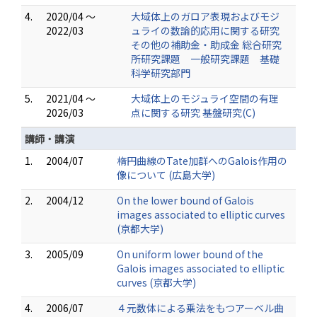
4.
2020/04 ～
大域体上のガロア表現およびモジ
2022/03
ュライの数論的応用に関する研究
その他の補助金・助成金 総合研究
所研究課題 一般研究課題 基礎
科学研究部門
5.
2021/04 ～
大域体上のモジュライ空間の有理
2026/03
点に関する研究 基盤研究(C)
講師・講演
1.
2004/07
楕円曲線のTate加群へのGalois作用の
像について (広島大学)
2.
2004/12
On the lower bound of Galois
images associated to elliptic curves
(京都大学)
3.
2005/09
On uniform lower bound of the
Galois images associated to elliptic
curves (京都大学)
4.
2006/07
４元数体による乗法をもつアーベル曲