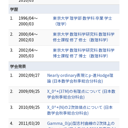
2010/03
学歴
1.
1996/04～
東京大学 理学部 数学科 卒業 学士
2000/03
（理学）
2.
2000/04～
東京大学 数理科学研究科 数理科学
2002/03
修士課程 修了 修士（数理科学）
3.
2002/04～
東京大学 数理科学研究科 数理科学
2005/03
博士課程 修了 博士（数理科学）
学会発表
1.
2002/09/27
Nearly ordinary表現とp-進Hodge理
論 (日本数学会秋季総合分科会)
2.
2009/09/25
X_0^+(37M)の有理点について (日本数
学会秋季総合分科会)
3.
2010/09/25
X_0^+(N)の2次体値点について (日本
数学会秋季総合分科会)
4.
2011/03/20
Gamma_0(p)型志村曲線の2次体上の