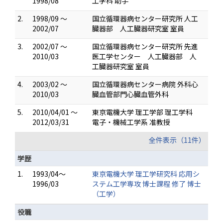
1998/08
工学科 助手
2.
1998/09 ～
国立循環器病センター研究所 人工
2002/07
臓器部 人工臓器研究室 室員
3.
2002/07 ～
国立循環器病センター研究所 先進
2010/03
医工学センター 人工臓器部 人
工臓器研究室 室員
4.
2003/02 ～
国立循環器病センター病院 外科心
2010/03
臓血管部門心臓血管外科
5.
2010/04/01 ～
東京電機大学 理工学部 理工学科
2012/03/31
電子・機械工学系 准教授
全件表示（11件）
学歴
1.
1993/04～
東京電機大学 理工学研究科 応用シ
1996/03
ステム工学専攻 博士課程 修了 博士
（工学）
役職