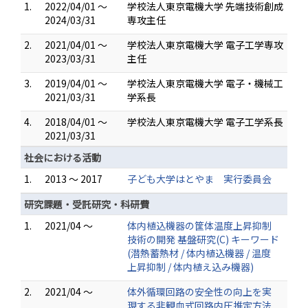
1.
2022/04/01 ～
学校法人東京電機大学 先端技術創成
2024/03/31
専攻主任
2.
2021/04/01 ～
学校法人東京電機大学 電子工学専攻
2023/03/31
主任
3.
2019/04/01 ～
学校法人東京電機大学 電子・機械工
2021/03/31
学系長
4.
2018/04/01 ～
学校法人東京電機大学 電子工学系長
2021/03/31
社会における活動
1.
2013 ～ 2017
子ども大学はとやま 実行委員会
研究課題・受託研究・科研費
1.
2021/04 ～
体内植込機器の筐体温度上昇抑制
技術の開発 基盤研究(C) キーワード
(潜熱蓄熱材 / 体内植込機器 / 温度
上昇抑制 / 体内植え込み機器)
2.
2021/04 ～
体外循環回路の安全性の向上を実
現する非観血式回路内圧推定方法