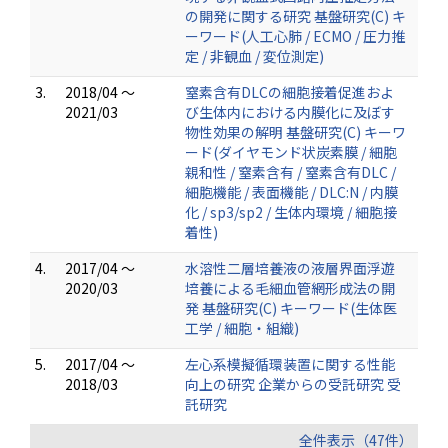
の開発に関する研究 基盤研究(C) キ
ーワード(人工心肺 / ECMO / 圧力推
定 / 非観血 / 変位測定)
3.
2018/04 ～
窒素含有DLCの細胞接着促進およ
2021/03
び生体内における内膜化に及ぼす
物性効果の解明 基盤研究(C) キーワ
ード(ダイヤモンド状炭素膜 / 細胞
親和性 / 窒素含有 / 窒素含有DLC /
細胞機能 / 表面機能 / DLC:N / 内膜
化 / sp3/sp2 / 生体内環境 / 細胞接
着性)
4.
2017/04 ～
水溶性二層培養液の液層界面浮遊
2020/03
培養による毛細血管網形成法の開
発 基盤研究(C) キーワード(生体医
工学 / 細胞・組織)
5.
2017/04 ～
左心系模擬循環装置に関する性能
2018/03
向上の研究 企業からの受託研究 受
託研究
全件表示（47件）