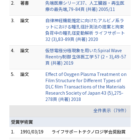
2.
著書
先端医療シリーズ37、人工臓器・再生医
療の最先端,79-84頁 (共著) 2005/11
3.
論文
自律神経機能推定に向けたアルビノ系ラ
ットにおける瞳孔径計測法の提案と拘束
負荷中の瞳孔径変動解析 ライフサポート
32 (3),83-89頁 (共著) 2020
4.
論文
仮想電極分極現象を用いたSpiral Wave
Reentry制御 生体医工学 57 (2・3),49-57
頁 (共著) 2019
5.
論文
Effect of Oxygen Plasma Treatment on
Film Structure for Different Types of
DLC film Transactions of the Materials
Research Society of Japan 43 (5),275-
278頁 (共著) 2018
全件表示（79件）
受賞学術賞
1.
1991/03/19
ライフサポートテクノロジ学会奨励賞