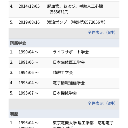
4.
2014/12/05
脱血管、および、補助人工心臓
（5656717）
5.
2019/08/16
潅流ポンプ （特許第6572056号）
全件表示（6件）
所属学会
1.
1990/04 ～
ライフサポート学会
2.
1991/06 ～
日本生体医工学会
3.
1994/06 ～
精密工学会
4.
1995/04 ～
電子情報通信学会
5.
1995/07 ～
日本機械学会
全件表示（8件）
職歴
1.
1996/04 ～
東京電機大学 理工学部 応用電子