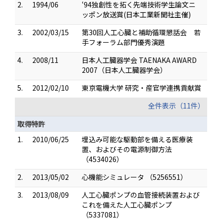
2.
1994/06
‘94独創性を拓く先端技術学生論文ニ
ッポン放送賞(日本工業新聞社主催)
3.
2002/03/15
第30回人工心臓と補助循環懇話会 若
手フォーラム部門優秀演題
4.
2008/11
日本人工臓器学会 TAENAKA AWARD
2007（日本人工臓器学会）
5.
2012/02/10
東京電機大学 研究・産官学連携貢献賞
全件表示（11件）
取得特許
1.
2010/06/25
埋込み可能な駆動部を備える医療装
置、およびその電源制御方法
（4534026）
2.
2013/05/02
心機能シミュレータ （5256551）
3.
2013/08/09
人工心臓ポンプの血管接続装置および
これを備えた人工心臓ポンプ
（5337081）