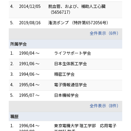
4.
2014/12/05
脱血管、および、補助人工心臓
（5656717）
5.
2019/08/16
潅流ポンプ （特許第6572056号）
全件表示（6件）
所属学会
1.
1990/04 ～
ライフサポート学会
2.
1991/06 ～
日本生体医工学会
3.
1994/06 ～
精密工学会
4.
1995/04 ～
電子情報通信学会
5.
1995/07 ～
日本機械学会
全件表示（8件）
職歴
1.
1996/04 ～
東京電機大学 理工学部 応用電子