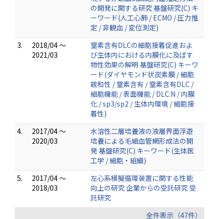
の開発に関する研究 基盤研究(C) キ
ーワード(人工心肺 / ECMO / 圧力推
定 / 非観血 / 変位測定)
3.
2018/04 ～
窒素含有DLCの細胞接着促進およ
2021/03
び生体内における内膜化に及ぼす
物性効果の解明 基盤研究(C) キーワ
ード(ダイヤモンド状炭素膜 / 細胞
親和性 / 窒素含有 / 窒素含有DLC /
細胞機能 / 表面機能 / DLC:N / 内膜
化 / sp3/sp2 / 生体内環境 / 細胞接
着性)
4.
2017/04 ～
水溶性二層培養液の液層界面浮遊
2020/03
培養による毛細血管網形成法の開
発 基盤研究(C) キーワード(生体医
工学 / 細胞・組織)
5.
2017/04 ～
左心系模擬循環装置に関する性能
2018/03
向上の研究 企業からの受託研究 受
託研究
全件表示（47件）