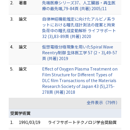
2.
著書
先端医療シリーズ37、人工臓器・再生医
療の最先端,79-84頁 (共著) 2005/11
3.
論文
自律神経機能推定に向けたアルビノ系ラ
ットにおける瞳孔径計測法の提案と拘束
負荷中の瞳孔径変動解析 ライフサポート
32 (3),83-89頁 (共著) 2020
4.
論文
仮想電極分極現象を用いたSpiral Wave
Reentry制御 生体医工学 57 (2・3),49-57
頁 (共著) 2019
5.
論文
Effect of Oxygen Plasma Treatment on
Film Structure for Different Types of
DLC film Transactions of the Materials
Research Society of Japan 43 (5),275-
278頁 (共著) 2018
全件表示（79件）
受賞学術賞
1.
1991/03/19
ライフサポートテクノロジ学会奨励賞