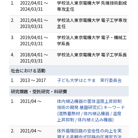
1.
2022/04/01 ～
学校法人東京電機大学 先端技術創成
2024/03/31
専攻主任
2.
2021/04/01 ～
学校法人東京電機大学 電子工学専攻
2023/03/31
主任
3.
2019/04/01 ～
学校法人東京電機大学 電子・機械工
2021/03/31
学系長
4.
2018/04/01 ～
学校法人東京電機大学 電子工学系長
2021/03/31
社会における活動
1.
2013 ～ 2017
子ども大学はとやま 実行委員会
研究課題・受託研究・科研費
1.
2021/04 ～
体内植込機器の筐体温度上昇抑制
技術の開発 基盤研究(C) キーワード
(潜熱蓄熱材 / 体内植込機器 / 温度
上昇抑制 / 体内植え込み機器)
2.
2021/04 ～
体外循環回路の安全性の向上を実
現する非観血式回路内圧推定方法