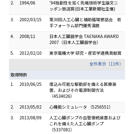
2.
1994/06
‘94独創性を拓く先端技術学生論文ニ
ッポン放送賞(日本工業新聞社主催)
3.
2002/03/15
第30回人工心臓と補助循環懇話会 若
手フォーラム部門優秀演題
4.
2008/11
日本人工臓器学会 TAENAKA AWARD
2007（日本人工臓器学会）
5.
2012/02/10
東京電機大学 研究・産官学連携貢献賞
全件表示（11件）
取得特許
1.
2010/06/25
埋込み可能な駆動部を備える医療装
置、およびその電源制御方法
（4534026）
2.
2013/05/02
心機能シミュレータ （5256551）
3.
2013/08/09
人工心臓ポンプの血管接続装置および
これを備えた人工心臓ポンプ
（5337081）