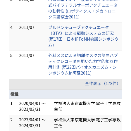
式バイラテラルサーボアクチュエータ
の動特性 (ロボティクス・メカトロニ
クス講演会2011)
4.
2011/07
ブルドンチューブアクチュエータ
（BTA）による駆動システムの研究
(第17回 日本IFToMM会議シンポジウ
ム)
5.
2011/07
外科メスによる切離タスクの簡易ハプ
ティクレコーダを用いた力学的相互作
用計測 (第22回バイオメカニズム・シ
ンポジウムin阿蘇2011)
全件表示（178件）
役職
1.
2020/04/01 ～
学校法人東京電機大学 電子工学専攻
2021/03/31
主任
2.
2023/04/01 ～
学校法人東京電機大学 電子工学専攻
2024/03/31
主任