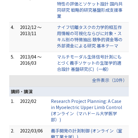
特性の評価とソケット設計 国内共
同研究 戦略的研究基盤形成支援事
業
4.
2012/12 ～
ナイフ切離タスクの力学的相互作
2013/11
用情報の可視化ならびに対象・ス
キル別の特徴抽出 競争的資金等の
外部資金による研究 基本テーマ
5.
2013/04 ～
マルチモーダル生体信号計測にも
2016/03
とづく義手ソケットの生理学的適
合設計 基盤研究(C)（一般）
全件表示（10件）
講師・講演
1.
2022/02
Research Project Planning: A Case
in Myoelectric Upper Limb Control
(オンライン（マハドール大学医学
部）)
2.
2022/03/06
義手開発の計測制御 (オンライン（室
蘭工業大学）)