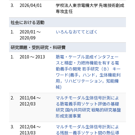
3.
2026/04/01
学校法人東京電機大学 先端技術創成
専攻主任
社会における活動
1.
2020/01 ～
いろんなおててとぼく
2020/09
研究課題・受託研究・科研費
1.
2010 ～ 2013
筋電・ケーブル混成インタフェー
スと精密・力把持機能を有する電
動義手の開発 若手研究（Ｂ） キー
ワード(義手，ハンド，生体機能利
用，リハビリテーション，知能機
械)
2.
2011/04 ～
マルチモーダル生体信号計測によ
2012/03
る筋電義手用ソケット評価の基礎
研究 国内共同研究 戦略的研究基盤
形成支援事業
3.
2012/04 ～
マルチモーダル生体信号計測によ
2013/03
る残肢－義手ソケット間の熱伝導