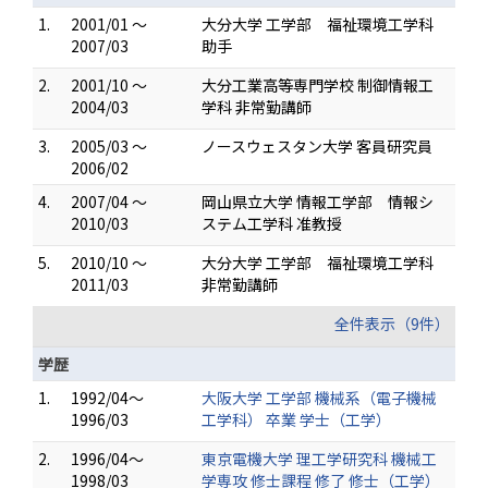
1.
2001/01 ～
大分大学 工学部 福祉環境工学科
2007/03
助手
2.
2001/10 ～
大分工業高等専門学校 制御情報工
2004/03
学科 非常勤講師
3.
2005/03 ～
ノースウェスタン大学 客員研究員
2006/02
4.
2007/04 ～
岡山県立大学 情報工学部 情報シ
2010/03
ステム工学科 准教授
5.
2010/10 ～
大分大学 工学部 福祉環境工学科
2011/03
非常勤講師
全件表示（9件）
学歴
1.
1992/04～
大阪大学 工学部 機械系（電子機械
1996/03
工学科） 卒業 学士（工学）
2.
1996/04～
東京電機大学 理工学研究科 機械工
1998/03
学専攻 修士課程 修了 修士（工学）