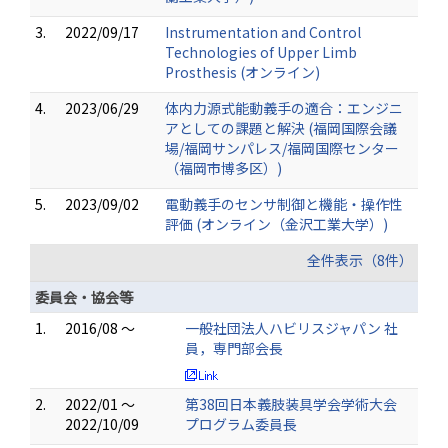
3.
2022/09/17
Instrumentation and Control
Technologies of Upper Limb
Prosthesis (オンライン)
4.
2023/06/29
体内力源式能動義手の適合：エンジニ
アとしての課題と解決 (福岡国際会議
場/福岡サンパレス/福岡国際センター
（福岡市博多区）)
5.
2023/09/02
電動義手のセンサ制御と機能・操作性
評価 (オンライン（金沢工業大学）)
全件表示（8件）
委員会・協会等
1.
2016/08 ～
一般社団法人ハビリスジャパン 社
員，専門部会長
2.
2022/01 ～
第38回日本義肢装具学会学術大会
2022/10/09
プログラム委員長