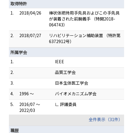
取得特許
1.
2018/04/26
棒状体把持用手先具およびこの手先具
が装着された前腕義手 （特開2018-
064743）
2.
2018/07/27
リハビリテーション補助装置 （特許第
6372912号）
所属学会
1.
IEEE
2.
品質工学会
3.
日本生体医工学会
4.
1996 ～
バイオメカニズム学会
5.
2016/07 ～
∟ 評議委員
2022/03
全件表示（31件）
職歴