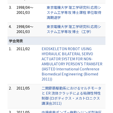
3.
1998/04～
東京電機大学 理工学研究科 応用シ
2001/03
ステム工学専攻 博士課程 単位取得
満期退学
4.
1998/04～
東京電機大学 理工学研究科 応用シ
2001/03
ステム工学専攻 博士（工学）
学会発表
1.
2011/02
EXOSKELETON ROBOT USING
HYDRAULIC BILATERAL SERVO
ACTUATOR SYSTEM FOR NON-
AMBULATORY PERSON'S TRANSFER
(IASTED International Conference
Biomedical Engineering (Biomed
2011))
2.
2011/05
二関節筋駆動系におけるマルチモータ
と ER 流体クラッチによる粘弾性特性
制御 (ロボティクス・メカトロニクス
講演会2011)
3.
2011/05
内接歯車ポンプ－複動シリンダ型油圧