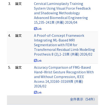
3.
論文
Cervical Laminoplasty Training
System Using Visual Force Feedback
and Shadowing Methodology
Advanced Biomedical Engineering
15,235-241頁 (共著) 2026/04
4.
論文
A Proof-of-Concept Framework
Integrating ML-Based MRI
Segmentation with FEM for
Transfemoral Residual Limb Modelling
Prosthesis 8 (2),1-23頁 (共著) 2026/02
5.
論文
Accuracy Comparison of FMG-Based
Hand–Wrist Gesture Recognition With
and Without Compression, IEEE
Access 14,33160-33169頁 (共著)
2026/02
全件表示（54件）