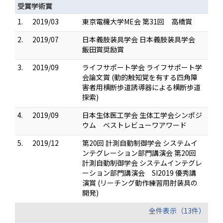
受賞学術賞
1.
2019/03
東京電機大学ME会 第31回 高橋賞
2.
2019/07
日本義肢装具学会 日本義肢装具学会
飯田賞奨励賞
3.
2019/09
ライフサポート学会 ライフサポート学
会論文賞 (動的触知覚を有する四角障
害者用横断歩道誘導器による横断歩道
探索)
4.
2019/09
日本生体医工学会 生体工学会シンポジ
ウム ベストレビューワアワード
5.
2019/12
第20回 計測自動制御学会 システムイ
ンテグレーション部門講演会 第20回
計測自動制御学会 システムインテグレ
ーション部門講演会 SI2019 優秀講
演賞 (リーチング動作練習用肘装具の
開発)
全件表示（13件）