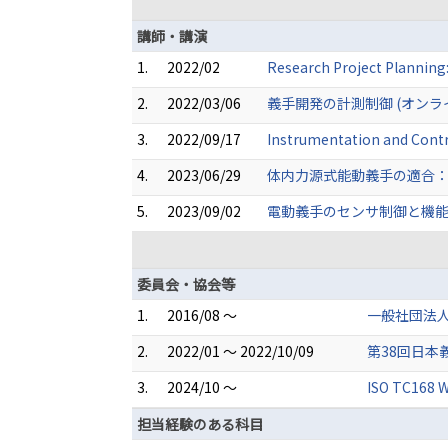
講師・講演
1.
2022/02
Research Project Plann
2.
2022/03/06
義手開発の計測制御 (オンラ
3.
2022/09/17
Instrumentation and Cont
4.
2023/06/29
体内力源式能動義手の適合：
5.
2023/09/02
電動義手のセンサ制御と機能
委員会・協会等
1.
2016/08 ～
一般社団法
2.
2022/01 ～ 2022/10/09
第38回日本
3.
2024/10 ～
ISO TC168 
担当経験のある科目