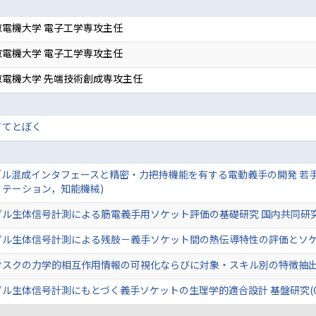
電機大学 電子工学専攻主任
電機大学 電子工学専攻主任
電機大学 先端技術創成専攻主任
ててとぼく
ル混成インタフェースと精密・力把持機能を有する電動義手の開発 若手
テーション，知能機械)
ダル生体信号計測による筋電義手用ソケット評価の基礎研究 国内共同研
ダル生体信号計測による残肢－義手ソケット間の熱伝導特性の評価とソケ
タスクの力学的相互作用情報の可視化ならびに対象・スキル別の特徴抽出
ル生体信号計測にもとづく義手ソケットの生理学的適合設計 基盤研究(C