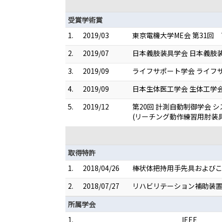
受賞学術賞
1.
2019/03
東京電機大学ME会 第31回
2.
2019/07
日本義肢装具学会 日本義肢
3.
2019/09
ライフサポート学会 ライフ
4.
2019/09
日本生体医工学会 生体工学
5.
2019/12
第20回 計測自動制御学会 
(リーチング動作練習用肘装
取得特許
1.
2018/04/26
棒状体把持用手先具およびこの
2.
2018/07/27
リハビリテーション補助装置 （
所属学会
1.
IEEE