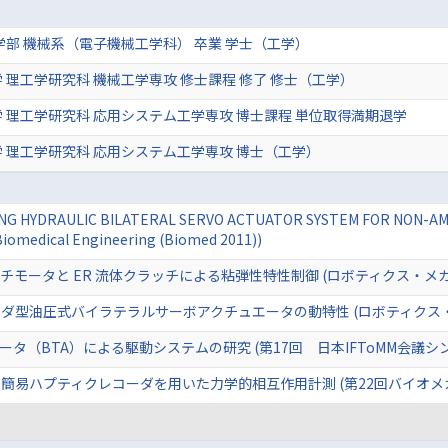
学部 機械系（電子機械工学科） 卒業 学士（工学）
 理工学研究科 機械工学専攻 修士課程 修了 修士（工学）
 理工学研究科 応用システム工学専攻 博士課程 単位取得満期退学
 理工学研究科 応用システム工学専攻 博士（工学）
NG HYDRAULIC BILATERAL SERVO ACTUATOR SYSTEM FOR NON-AM
Biomedical Engineering (Biomed 2011))
モータと ER 流体クラッチによる粘弾性特性制御 (ロボティクス・メカ
ダ型油圧式バイラテラルサーボアクチュエータの動特性 (ロボティクス・
タ（BTA）による駆動システムの研究 (第17回 日本IFToMM会議シ
易ハプティクレコーダを用いた力学的相互作用計測 (第22回バイオメカニ