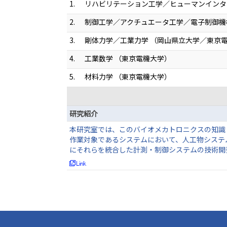
1.
リハビリテーション工学／ヒューマンインタ
2.
制御工学／アクチュエータ工学／電子制御機
3.
剛体力学／工業力学 （岡山県立大学／東京
4.
工業数学 （東京電機大学）
5.
材料力学 （東京電機大学）
研究紹介
本研究室では、このバイオメカトロニクスの知識
作業対象であるシステムにおいて、人工物システ
にそれらを統合した計測・制御システムの技術開