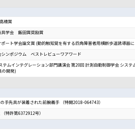
 高橋賞
装具学会 飯田賞奨励賞
サポート学会論文賞 (動的触知覚を有する四角障害者用横断歩道誘導器に
会シンポジウム ベストレビューワアワード
システムインテグレーション部門講演会 第20回 計測自動制御学会 システム
具の開発)
手先具が装着された前腕義手 （特開2018-064743）
特許第6372912号）