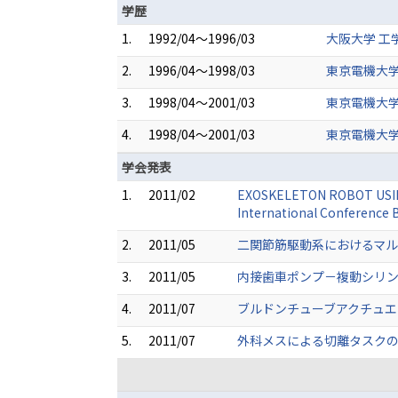
学歴
1.
1992/04～1996/03
大阪大学 工
2.
1996/04～1998/03
東京電機大学
3.
1998/04～2001/03
東京電機大学
4.
1998/04～2001/03
東京電機大学
学会発表
1.
2011/02
EXOSKELETON ROBOT USI
International Conference 
2.
2011/05
二関節筋駆動系におけるマルチ
3.
2011/05
内接歯車ポンプ－複動シリン
4.
2011/07
ブルドンチューブアクチュエー
5.
2011/07
外科メスによる切離タスクの簡