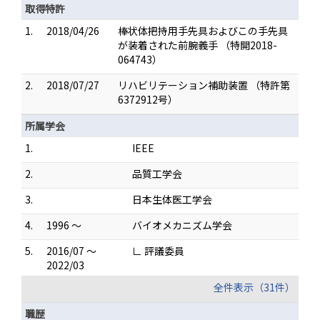
取得特許
1.
2018/04/26
棒状体把持用手先具およびこの手先具
が装着された前腕義手 （特開2018-
064743）
2.
2018/07/27
リハビリテーション補助装置 （特許第
6372912号）
所属学会
1.
IEEE
2.
品質工学会
3.
日本生体医工学会
4.
1996 ～
バイオメカニズム学会
5.
2016/07 ～
∟ 評議委員
2022/03
全件表示（31件）
職歴