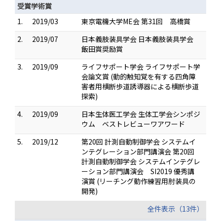
受賞学術賞
1.
2019/03
東京電機大学ME会 第31回 高橋賞
2.
2019/07
日本義肢装具学会 日本義肢装具学会
飯田賞奨励賞
3.
2019/09
ライフサポート学会 ライフサポート学
会論文賞 (動的触知覚を有する四角障
害者用横断歩道誘導器による横断歩道
探索)
4.
2019/09
日本生体医工学会 生体工学会シンポジ
ウム ベストレビューワアワード
5.
2019/12
第20回 計測自動制御学会 システムイ
ンテグレーション部門講演会 第20回
計測自動制御学会 システムインテグレ
ーション部門講演会 SI2019 優秀講
演賞 (リーチング動作練習用肘装具の
開発)
全件表示（13件）