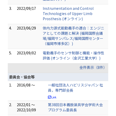
3.
2022/09/17
Instrumentation and Control
Technologies of Upper Limb
Prosthesis (オンライン)
4.
2023/06/29
体内力源式能動義手の適合：エンジニ
アとしての課題と解決 (福岡国際会議
場/福岡サンパレス/福岡国際センター
（福岡市博多区）)
5.
2023/09/02
電動義手のセンサ制御と機能・操作性
評価 (オンライン（金沢工業大学）)
全件表示（8件）
委員会・協会等
1.
2016/08 ～
一般社団法人ハビリスジャパン 社
員，専門部会長
2.
2022/01 ～
第38回日本義肢装具学会学術大会
2022/10/09
プログラム委員長