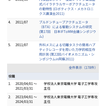
式バイラテラルサーボアクチュエータ
の動特性 (ロボティクス・メカトロニ
クス講演会2011)
4.
2011/07
ブルドンチューブアクチュエータ
（BTA）による駆動システムの研究
(第17回 日本IFToMM会議シンポジウ
ム)
5.
2011/07
外科メスによる切離タスクの簡易ハプ
ティクレコーダを用いた力学的相互作
用計測 (第22回バイオメカニズム・シ
ンポジウムin阿蘇2011)
全件表示（178件）
役職
1.
2020/04/01 ～
学校法人東京電機大学 電子工学専攻
2021/03/31
主任
2.
2023/04/01 ～
学校法人東京電機大学 電子工学専攻
2024/03/31
主任