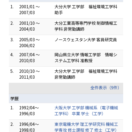
1.
2001/01 ～
大分大学 工学部 福祉環境工学科
2007/03
助手
2.
2001/10 ～
大分工業高等専門学校 制御情報工
2004/03
学科 非常勤講師
3.
2005/03 ～
ノースウェスタン大学 客員研究員
2006/02
4.
2007/04 ～
岡山県立大学 情報工学部 情報シ
2010/03
ステム工学科 准教授
5.
2010/10 ～
大分大学 工学部 福祉環境工学科
2011/03
非常勤講師
全件表示（9件）
学歴
1.
1992/04～
大阪大学 工学部 機械系（電子機械
1996/03
工学科） 卒業 学士（工学）
2.
1996/04～
東京電機大学 理工学研究科 機械工
1998/03
学専攻 修士課程 修了 修士（工学）