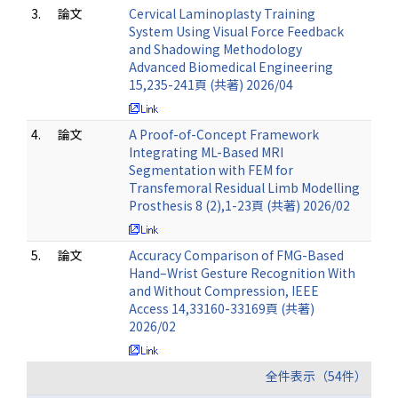
3.
論文
Cervical Laminoplasty Training
System Using Visual Force Feedback
and Shadowing Methodology
Advanced Biomedical Engineering
15,235-241頁 (共著) 2026/04
4.
論文
A Proof-of-Concept Framework
Integrating ML-Based MRI
Segmentation with FEM for
Transfemoral Residual Limb Modelling
Prosthesis 8 (2),1-23頁 (共著) 2026/02
5.
論文
Accuracy Comparison of FMG-Based
Hand–Wrist Gesture Recognition With
and Without Compression, IEEE
Access 14,33160-33169頁 (共著)
2026/02
全件表示（54件）