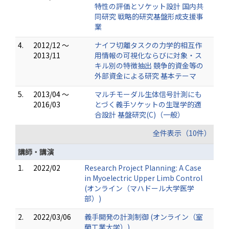
特性の評価とソケット設計 国内共
同研究 戦略的研究基盤形成支援事
業
4.
2012/12 ～
ナイフ切離タスクの力学的相互作
2013/11
用情報の可視化ならびに対象・ス
キル別の特徴抽出 競争的資金等の
外部資金による研究 基本テーマ
5.
2013/04 ～
マルチモーダル生体信号計測にも
2016/03
とづく義手ソケットの生理学的適
合設計 基盤研究(C)（一般）
全件表示（10件）
講師・講演
1.
2022/02
Research Project Planning: A Case
in Myoelectric Upper Limb Control
(オンライン（マハドール大学医学
部）)
2.
2022/03/06
義手開発の計測制御 (オンライン（室
蘭工業大学）)