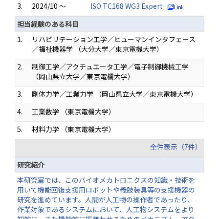
3.
2024/10 ～
ISO TC168 WG3 Expert
担当経験のある科目
1.
リハビリテーション工学／ヒューマンインタフェース
／福祉機器学 （大分大学／東京電機大学）
2.
制御工学／アクチュエータ工学／電子制御機械工学
（岡山県立大学／東京電機大学）
3.
剛体力学／工業力学 （岡山県立大学／東京電機大学）
4.
工業数学 （東京電機大学）
5.
材料力学 （東京電機大学）
全件表示（7件）
研究紹介
本研究室では、このバイオメカトロニクスの知識・技術を
用いて機能回復支援用ロボットや義肢装具等の支援機器の
研究を進めています。人間が人工物の操作者であったり、
作業対象であるシステムにおいて、人工物システムをより
知的に、また機能的に振舞わせるためのメカニズム、アク