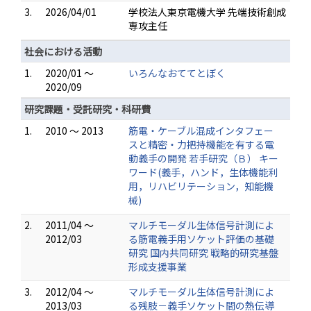
3.
2026/04/01
学校法人東京電機大学 先端技術創成
専攻主任
社会における活動
1.
2020/01 ～
いろんなおててとぼく
2020/09
研究課題・受託研究・科研費
1.
2010 ～ 2013
筋電・ケーブル混成インタフェー
スと精密・力把持機能を有する電
動義手の開発 若手研究（Ｂ） キー
ワード(義手，ハンド，生体機能利
用，リハビリテーション，知能機
械)
2.
2011/04 ～
マルチモーダル生体信号計測によ
2012/03
る筋電義手用ソケット評価の基礎
研究 国内共同研究 戦略的研究基盤
形成支援事業
3.
2012/04 ～
マルチモーダル生体信号計測によ
2013/03
る残肢－義手ソケット間の熱伝導