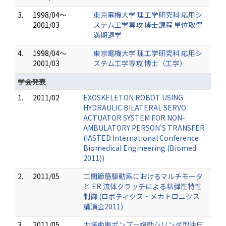
3.
1998/04～
東京電機大学 理工学研究科 応用シ
2001/03
ステム工学専攻 博士課程 単位取得
満期退学
4.
1998/04～
東京電機大学 理工学研究科 応用シ
2001/03
ステム工学専攻 博士（工学）
学会発表
1.
2011/02
EXOSKELETON ROBOT USING
HYDRAULIC BILATERAL SERVO
ACTUATOR SYSTEM FOR NON-
AMBULATORY PERSON'S TRANSFER
(IASTED International Conference
Biomedical Engineering (Biomed
2011))
2.
2011/05
二関節筋駆動系におけるマルチモータ
と ER 流体クラッチによる粘弾性特性
制御 (ロボティクス・メカトロニクス
講演会2011)
3.
2011/05
内接歯車ポンプ－複動シリンダ型油圧