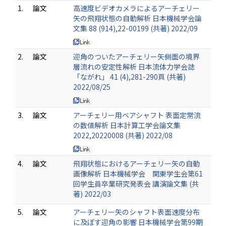
1.
論文
高速度ビデオカメラによるアーチェリー
矢の飛翔状態の自動解析 日本機械学会論
文集 88 (914),22-00199 (共著) 2022/09
2.
論文
迎角のついたアーチェリー矢側面の境界
層流れの安定性解析 日本流体力学会誌
「ながれ」 41 (4),281-290頁 (共著)
2022/08/25
3.
論文
アーチェリー用ベアシャフト 表面定常流
の数値解析 日本計算工学会論文集
2022,20220008 (共著) 2022/08
4.
論文
飛翔状態におけるアーチェリー矢の自動
画像解析 日本機械学会 関東学生会第61
回学生員卒業研究発表会 講演論文集 (共
著) 2022/03
5.
論文
アーチェリー矢のシャフト表面速度分布
に及ぼす迎角の影響 日本機械学会第99期