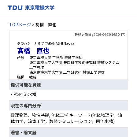
TOPページ
> 髙橋 直也
（最終更新日 : 2026-04-30 16:30:17）
タカハシ ナオヤ
TAKAHASHI Naoya
髙橋 直也
所属
東京電機大学 工学部 機械工学科
東京電機大学大学院 先端科学技術研究科 機械システム
工学専攻
東京電機大学大学院 工学研究科 機械工学専攻
職種
教授
提供可能な資源
小型回流水槽
現在の専門分野
数理物理、物性基礎, 流体工学 キーワード(流体物理学，流
体力学，流体工学，数値シミュレーション，回流水槽)
著書・論文歴