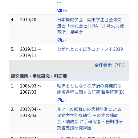
～
4.
2019/10
日本機械学会 関東学生会全体交
流会「株式会社JERA 川崎火力発
電所」見学会
5.
2019/11 ～
ながれとあそぼうコンテスト2019
2019/11
全件表示（7件）
研究課題・受託研究・科研費
1.
2005/03 ～
軸流をともなう秩序渦の突発的な
2007/03
崩壊過程に関する研究 若手研究(B)
2.
2012/04 ～
ルアーの振舞いの実験計測による
2013/03
渦動力学的な研究 その他の補助
金・助成金 若手研究者・任期付研
究者支援研究課題