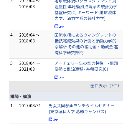
3.
2013/04 ～
地球流体渦のクラスタリングと負
2016/03
温度性:準地衡風点渦系の統計力学
基盤研究(C) キーワード(地球流体
力学、渦力学系の統計力学)
4.
2016/04 ～
回流水槽によるウィングレットの
2018/03
抵抗軽減効果の計測と渦動力学的
な解析 その他の補助金・助成金 基
礎科学研究部門
5.
2018/04 ～
アーチェリー矢の空力特性 -飛翔
2021/03
姿勢と乱流遷移- 基盤研究(C)
全件表示（7件）
講師・講演
1.
2017/08/31
男女共同参画ランチタイムセミナー
(東京理科大学 葛飾キャンパス)