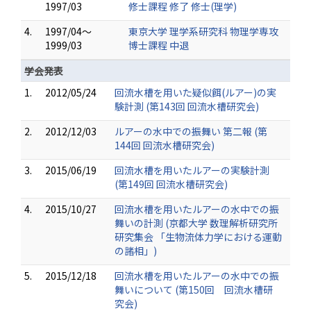
1997/03
修士課程 修了 修士(理学)
4.
1997/04～
東京大学 理学系研究科 物理学専攻
1999/03
博士課程 中退
学会発表
1.
2012/05/24
回流水槽を用いた疑似餌(ルアー)の実
験計測 (第143回 回流水槽研究会)
2.
2012/12/03
ルアーの水中での振舞い 第二報 (第
144回 回流水槽研究会)
3.
2015/06/19
回流水槽を用いたルアーの実験計測
(第149回 回流水槽研究会)
4.
2015/10/27
回流水槽を用いたルアーの水中での振
舞いの計測 (京都大学 数理解析研究所
研究集会 「生物流体力学における運動
の諸相」)
5.
2015/12/18
回流水槽を用いたルアーの水中での振
舞いについて (第150回 回流水槽研
究会)