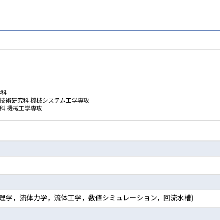
学科
技術研究科 機械システム工学専攻
科 機械工学専攻
体物理学，流体力学，流体工学，数値シミュレーション，回流水槽)