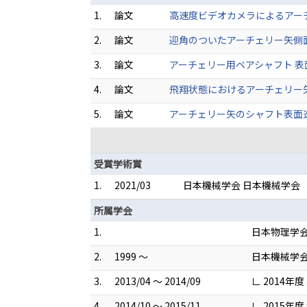
1.
論文
高速度ビデオカメラによるアーチェリー
2.
論文
迎角のついたアーチェリー矢側面の境界
3.
論文
アーチェリー用ベアシャフト 表面定常
4.
論文
飛翔状態におけるアーチェリー矢の
5.
論文
アーチェリー矢のシャフト表面速度
受賞学術賞
1.
2021/03
日本機械学会 日本機械学会
所属学会
1.
日本物理学
2.
1999 ～
日本機械学
3.
2013/04 ～ 2014/09
∟ 2014年
4.
2014/10 ～ 2015/11
∟ 2015年