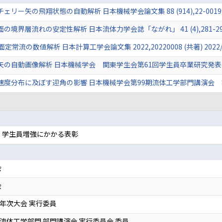
矢の飛翔状態の自動解析 日本機械学会論文集 88 (914),22-00199 (共
層流れの安定性解析 日本流体力学会誌「ながれ」 41 (4),281-290頁 (
流の数値解析 日本計算工学会論文集 2022,20220008 (共著) 2022/
自動画像解析 日本機械学会 関東学生会第61回学生員卒業研究発表会 講演論
分布に及ぼす迎角の影響 日本機械学会第99期流体工学部門講演会 講演論文
 学生員増強にかかる表彰
会
会
度 年次大会 実行委員
度 流体工学部門 部門講演会 実行委員会 委員