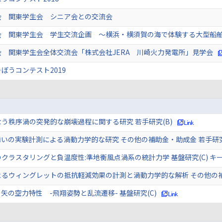
会 関東学生会 シニア会との交流会
会 関東学生会 学生交流企画 ～横浜・横須賀の海で体験する大型船
 関東学生会全体交流会「株式会社JERA 川崎火力発電所」見学会
ぼうコンテスト2019
う秩序渦の突発的な崩壊過程に関する研究 若手研究(B)
舞いの実験計測による渦動力学的な研究 その他の補助金・助成金 若手
クラスタリングと負温度性:準地衡風点渦系の統計力学 基盤研究(C) キ
よるウィングレットの抵抗軽減効果の計測と渦動力学的な解析 その他の
矢の空力特性 -飛翔姿勢と乱流遷移- 基盤研究(C)