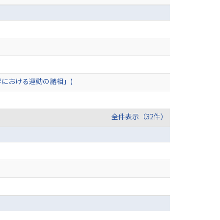
学における運動の諸相」)
全件表示（32件）