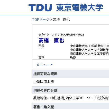
TOPページ
> 髙橋 直也
タカハシ ナオヤ
TAKAHASHI Naoya
髙橋 直也
所属
東京電機大学 工学部 機械工
東京電機大学大学院 先端科学
東京電機大学大学院 工学研究
職種
教授
メニュー
提供可能な資源
小型回流水槽
現在の専門分野
数理物理、物性基礎, 流体工学 キーワード(流
著書・論文歴