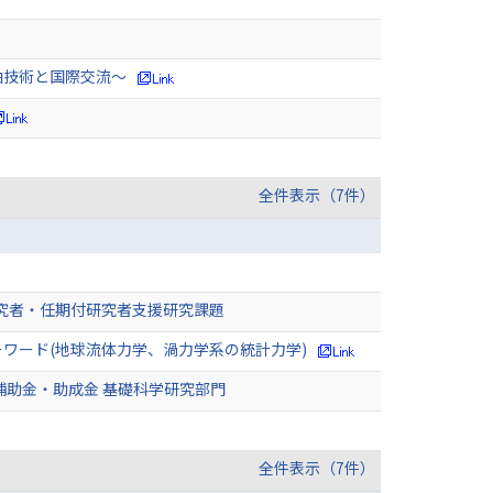
舶技術と国際交流～
全件表示（7件）
研究者・任期付研究者支援研究課題
ーワード(地球流体力学、渦力学系の統計力学)
補助金・助成金 基礎科学研究部門
全件表示（7件）