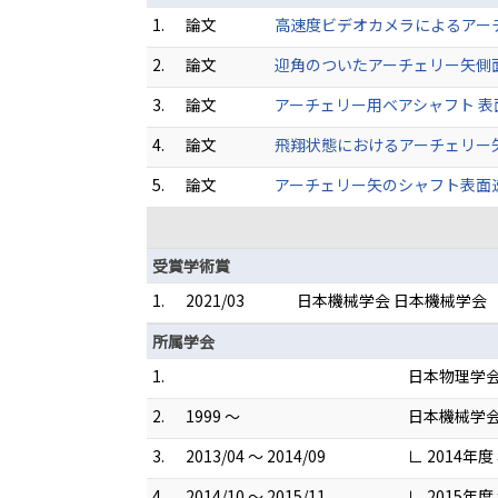
1.
論文
高速度ビデオカメラによるアーチェリー
2.
論文
迎角のついたアーチェリー矢側面の境界
3.
論文
アーチェリー用ベアシャフト 表面定常
4.
論文
飛翔状態におけるアーチェリー矢の
5.
論文
アーチェリー矢のシャフト表面速度
受賞学術賞
1.
2021/03
日本機械学会 日本機械学会
所属学会
1.
日本物理学
2.
1999 ～
日本機械学
3.
2013/04 ～ 2014/09
∟ 2014年
4.
2014/10 ～ 2015/11
∟ 2015年