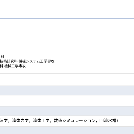
学科
技術研究科 機械システム工学専攻
科 機械工学専攻
体物理学，流体力学，流体工学，数値シミュレーション，回流水槽)