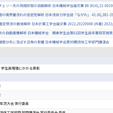
矢の飛翔状態の自動解析 日本機械学会論文集 88 (914),22-00199 (共
層流れの安定性解析 日本流体力学会誌「ながれ」 41 (4),281-290頁 (
流の数値解析 日本計算工学会論文集 2022,20220008 (共著) 2022/
自動画像解析 日本機械学会 関東学生会第61回学生員卒業研究発表会 講演論
分布に及ぼす迎角の影響 日本機械学会第99期流体工学部門講演会 講演論文
 学生員増強にかかる表彰
会
会
度 年次大会 実行委員
度 流体工学部門 部門講演会 実行委員会 委員