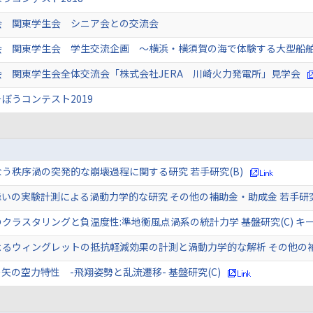
会 関東学生会 シニア会との交流会
会 関東学生会 学生交流企画 ～横浜・横須賀の海で体験する大型船
 関東学生会全体交流会「株式会社JERA 川崎火力発電所」見学会
ぼうコンテスト2019
う秩序渦の突発的な崩壊過程に関する研究 若手研究(B)
舞いの実験計測による渦動力学的な研究 その他の補助金・助成金 若手
クラスタリングと負温度性:準地衡風点渦系の統計力学 基盤研究(C) キ
よるウィングレットの抵抗軽減効果の計測と渦動力学的な解析 その他の
矢の空力特性 -飛翔姿勢と乱流遷移- 基盤研究(C)