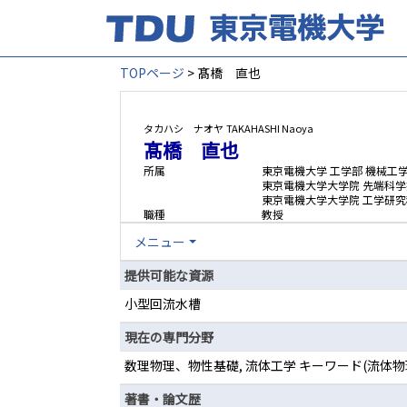
TOPページ
> 髙橋 直也
タカハシ ナオヤ
TAKAHASHI Naoya
髙橋 直也
所属
東京電機大学 工学部 機械工
東京電機大学大学院 先端科学
東京電機大学大学院 工学研究
職種
教授
メニュー
提供可能な資源
小型回流水槽
現在の専門分野
数理物理、物性基礎, 流体工学 キーワード(流
著書・論文歴