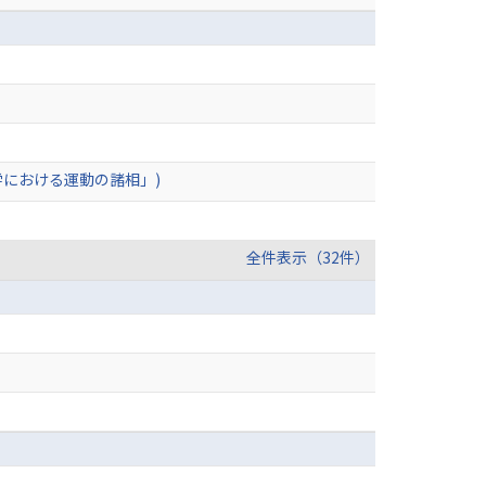
学における運動の諸相」)
全件表示（32件）