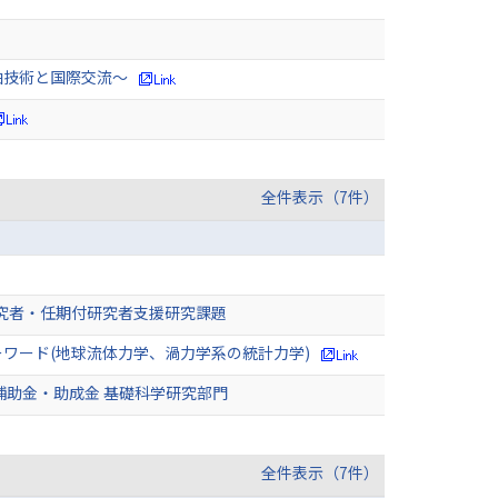
舶技術と国際交流～
全件表示（7件）
研究者・任期付研究者支援研究課題
ーワード(地球流体力学、渦力学系の統計力学)
補助金・助成金 基礎科学研究部門
全件表示（7件）