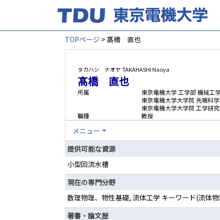
TOPページ
> 髙橋 直也
タカハシ ナオヤ
TAKAHASHI Naoya
髙橋 直也
所属
東京電機大学 工学部 機械工
東京電機大学大学院 先端科学
東京電機大学大学院 工学研究
職種
教授
メニュー
提供可能な資源
小型回流水槽
現在の専門分野
数理物理、物性基礎, 流体工学 キーワード(流
著書・論文歴