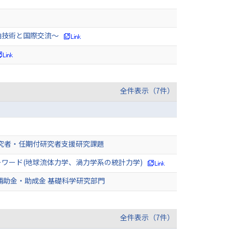
舶技術と国際交流～
全件表示（7件）
研究者・任期付研究者支援研究課題
ーワード(地球流体力学、渦力学系の統計力学)
補助金・助成金 基礎科学研究部門
全件表示（7件）