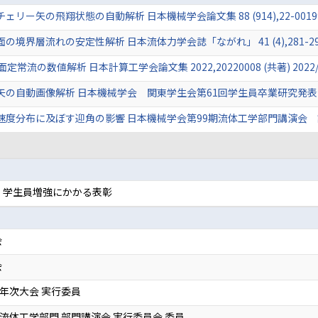
矢の飛翔状態の自動解析 日本機械学会論文集 88 (914),22-00199 (共
層流れの安定性解析 日本流体力学会誌「ながれ」 41 (4),281-290頁 (
流の数値解析 日本計算工学会論文集 2022,20220008 (共著) 2022/
自動画像解析 日本機械学会 関東学生会第61回学生員卒業研究発表会 講演論
分布に及ぼす迎角の影響 日本機械学会第99期流体工学部門講演会 講演論文
 学生員増強にかかる表彰
会
会
度 年次大会 実行委員
度 流体工学部門 部門講演会 実行委員会 委員