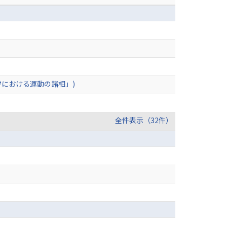
学における運動の諸相」)
全件表示（32件）