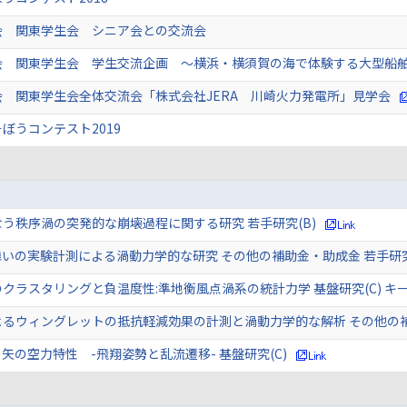
会 関東学生会 シニア会との交流会
会 関東学生会 学生交流企画 ～横浜・横須賀の海で体験する大型船
 関東学生会全体交流会「株式会社JERA 川崎火力発電所」見学会
ぼうコンテスト2019
う秩序渦の突発的な崩壊過程に関する研究 若手研究(B)
舞いの実験計測による渦動力学的な研究 その他の補助金・助成金 若手
クラスタリングと負温度性:準地衡風点渦系の統計力学 基盤研究(C) キ
よるウィングレットの抵抗軽減効果の計測と渦動力学的な解析 その他の
矢の空力特性 -飛翔姿勢と乱流遷移- 基盤研究(C)