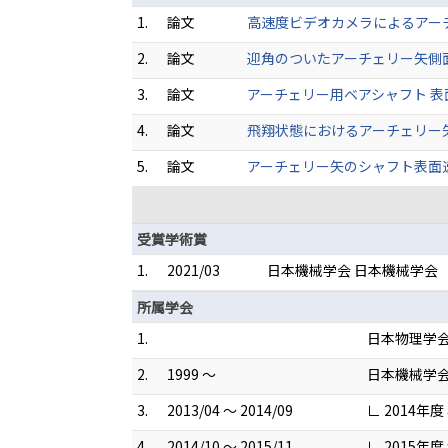
1.
論文
高速度ビデオカメラによるアーチェリー
2.
論文
迎角のついたアーチェリー矢側面の境界
3.
論文
アーチェリー用ベアシャフト 表面定常
4.
論文
飛翔状態におけるアーチェリー矢の
5.
論文
アーチェリー矢のシャフト表面速度
受賞学術賞
1.
2021/03
日本機械学会 日本機械学会
所属学会
1.
日本物理学
2.
1999 ～
日本機械学
3.
2013/04 ～ 2014/09
∟ 2014年
4.
2014/10 ～ 2015/11
∟ 2015年