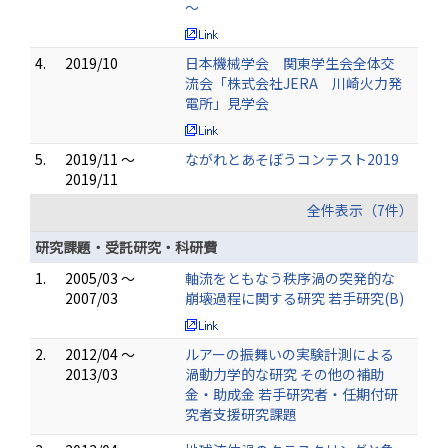
～
4.
2019/10
日本機械学会 関東学生会全体交
流会「株式会社JERA 川崎火力発
電所」見学会
5.
2019/11 ～
ながれとあそぼうコンテスト2019
2019/11
全件表示（7件）
研究課題・受託研究・科研費
1.
2005/03 ～
軸流をともなう秩序渦の突発的な
2007/03
崩壊過程に関する研究 若手研究(B)
2.
2012/04 ～
ルアーの振舞いの実験計測による
2013/03
渦動力学的な研究 その他の補助
金・助成金 若手研究者・任期付研
究者支援研究課題