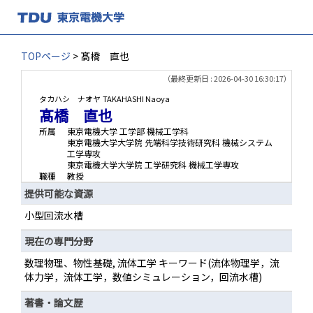
TOPページ
> 髙橋 直也
（最終更新日 : 2026-04-30 16:30:17）
タカハシ ナオヤ
TAKAHASHI Naoya
髙橋 直也
所属
東京電機大学 工学部 機械工学科
東京電機大学大学院 先端科学技術研究科 機械システム
工学専攻
東京電機大学大学院 工学研究科 機械工学専攻
職種
教授
提供可能な資源
小型回流水槽
現在の専門分野
数理物理、物性基礎, 流体工学 キーワード(流体物理学，流
体力学，流体工学，数値シミュレーション，回流水槽)
著書・論文歴