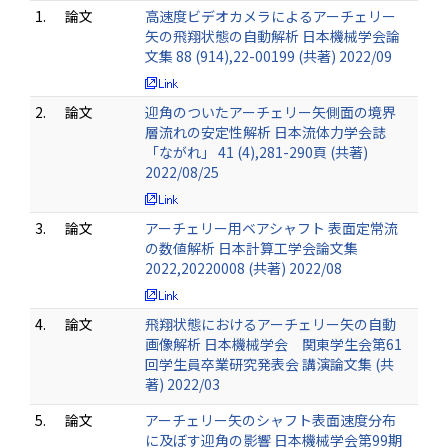
1.
論文
高速度ビデオカメラによるアーチェリー
矢の飛翔状態の自動解析 日本機械学会論
文集 88 (914),22-00199 (共著) 2022/09
2.
論文
迎角のついたアーチェリー矢側面の境界
層流れの安定性解析 日本流体力学会誌
「ながれ」 41 (4),281-290頁 (共著)
2022/08/25
3.
論文
アーチェリー用ベアシャフト 表面定常流
の数値解析 日本計算工学会論文集
2022,20220008 (共著) 2022/08
4.
論文
飛翔状態におけるアーチェリー矢の自動
画像解析 日本機械学会 関東学生会第61
回学生員卒業研究発表会 講演論文集 (共
著) 2022/03
5.
論文
アーチェリー矢のシャフト表面速度分布
に及ぼす迎角の影響 日本機械学会第99期