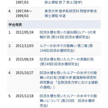
1997/03
修士課程 修了 修士(理学)
4.
1997/04～
東京大学 理学系研究科 物理学専攻
1999/03
博士課程 中退
学会発表
1.
2012/05/24
回流水槽を用いた疑似餌(ルアー)の実
験計測 (第143回 回流水槽研究会)
2.
2012/12/03
ルアーの水中での振舞い 第二報 (第
144回 回流水槽研究会)
3.
2015/06/19
回流水槽を用いたルアーの実験計測
(第149回 回流水槽研究会)
4.
2015/10/27
回流水槽を用いたルアーの水中での振
舞いの計測 (京都大学 数理解析研究所
研究集会 「生物流体力学における運動
の諸相」)
5.
2015/12/18
回流水槽を用いたルアーの水中での振
舞いについて (第150回 回流水槽研
究会)