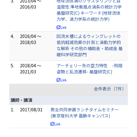
3.
2013/04 ～
地球流体渦のクラスタリングと負
2016/03
温度性:準地衡風点渦系の統計力学
基盤研究(C) キーワード(地球流体
力学、渦力学系の統計力学)
4.
2016/04 ～
回流水槽によるウィングレットの
2018/03
抵抗軽減効果の計測と渦動力学的
な解析 その他の補助金・助成金 基
礎科学研究部門
5.
2018/04 ～
アーチェリー矢の空力特性 -飛翔
2021/03
姿勢と乱流遷移- 基盤研究(C)
全件表示（7件）
講師・講演
1.
2017/08/31
男女共同参画ランチタイムセミナー
(東京理科大学 葛飾キャンパス)