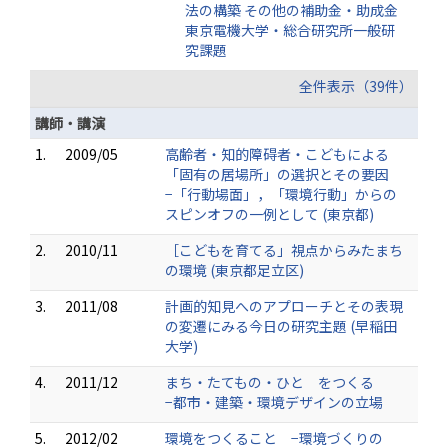
法の構築 その他の補助金・助成金
東京電機大学・総合研究所一般研
究課題
全件表示（39件）
講師・講演
1.
2009/05
高齢者・知的障碍者・こどもによる
「固有の居場所」の選択とその要因
−「行動場面」，「環境行動」からの
スピンオフの一例として (東京都)
2.
2010/11
［こどもを育てる」視点からみたまち
の環境 (東京都足立区)
3.
2011/08
計画的知見へのアプローチとその表現
の変遷にみる今日の研究主題 (早稲田
大学)
4.
2011/12
まち・たてもの・ひと をつくる
−都市・建築・環境デザインの立場
5.
2012/02
環境をつくること −環境づくりの