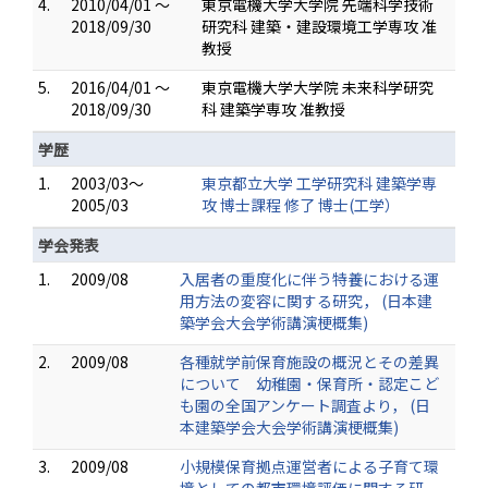
4.
2010/04/01 ～
東京電機大学大学院 先端科学技術
2018/09/30
研究科 建築・建設環境工学専攻 准
教授
5.
2016/04/01 ～
東京電機大学大学院 未来科学研究
2018/09/30
科 建築学専攻 准教授
学歴
1.
2003/03～
東京都立大学 工学研究科 建築学専
2005/03
攻 博士課程 修了 博士(工学）
学会発表
1.
2009/08
入居者の重度化に伴う特養における運
用方法の変容に関する研究， (日本建
築学会大会学術講演梗概集)
2.
2009/08
各種就学前保育施設の概況とその差異
について 幼稚園・保育所・認定こど
も園の全国アンケート調査より， (日
本建築学会大会学術講演梗概集)
3.
2009/08
小規模保育拠点運営者による子育て環