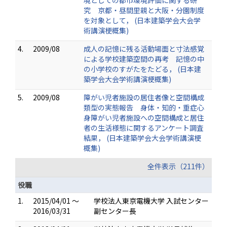
境としての都市環境評価に関する研
究 京都・昼間里親と大阪・分園制度
を対象として， (日本建築学会大会学
術講演梗概集)
4.
2009/08
成人の記憶に残る活動場面と寸法感覚
による学校建築空間の再考 記憶の中
の小学校のすがたをたどる， (日本建
築学会大会学術講演梗概集)
5.
2009/08
障がい児者施設の居住者像と空間構成
類型の実態報告 身体・知的・重症心
身障がい児者施設への空間構成と居住
者の生活様態に関するアンケート調査
結果， (日本建築学会大会学術講演梗
概集)
全件表示（211件）
役職
1.
2015/04/01 ～
学校法人東京電機大学 入試センター
2016/03/31
副センター長