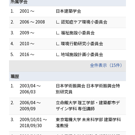
所属学会
1.
2001 ～
日本建築学会
2.
2006 ～ 2008
∟ 認知症ケア環境小委員会
3.
2009 ～
∟ 福祉施設小委員会
4.
2010 ～
∟ 環境行動研究小委員会
5.
2016 ～
∟ 地域施設計画小委員会
全件表示（15件）
職歴
1.
2003/04 ～
日本学術振興会 日本学術振興会特
2006/03
別研究員
2.
2006/04 ～
立命館大学 理工学部・建築都市デ
2009/09
ザイン学科 専任講師
3.
2009/10/01 ～
東京電機大学 未来科学部 建築学科
2018/09/30
准教授