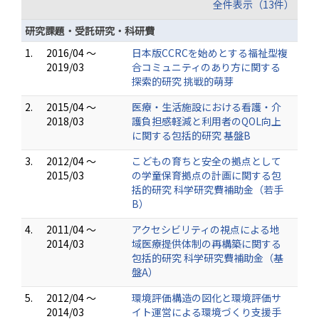
全件表示（13件）
研究課題・受託研究・科研費
1.
2016/04 ～
日本版CCRCを始めとする福祉型複
2019/03
合コミュニティのあり方に関する
探索的研究 挑戦的萌芽
2.
2015/04 ～
医療・生活施設における看護・介
2018/03
護負担感軽減と利用者のQOL向上
に関する包括的研究 基盤B
3.
2012/04 ～
こどもの育ちと安全の拠点として
2015/03
の学童保育拠点の計画に関する包
括的研究 科学研究費補助金（若手
B）
4.
2011/04 ～
アクセシビリティの視点による地
2014/03
域医療提供体制の再構築に関する
包括的研究 科学研究費補助金（基
盤A）
5.
2012/04 ～
環境評価構造の図化と環境評価サ
2014/03
イト運営による環境づくり支援手