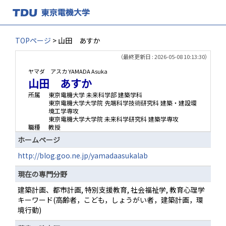
TOPページ
> 山田 あすか
（最終更新日 : 2026-05-08 10:13:30）
ヤマダ アスカ
YAMADA Asuka
山田 あすか
所属
東京電機大学 未来科学部 建築学科
東京電機大学大学院 先端科学技術研究科 建築・建設環
境工学専攻
東京電機大学大学院 未来科学研究科 建築学専攻
職種
教授
ホームページ
http://blog.goo.ne.jp/yamadaasukalab
現在の専門分野
建築計画、都市計画, 特別支援教育, 社会福祉学, 教育心理学
キーワード(高齢者，こども，しょうがい者，建築計画，環
境行動)