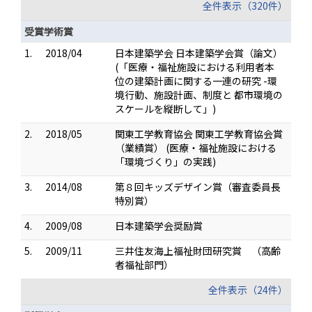
全件表示（320件）
受賞学術賞
1.
2018/04
日本建築学会 日本建築学会賞（論文）
(「医療・福祉施設における利用者本
位の建築計画に関する一連の研究 -環
境行動、施設計画、制度と 都市環境の
スケールを縦断して」)
2.
2018/05
関東工学教育協会 関東工学教育協会賞
（業績賞） (医療・福祉施設における
「環境づくり」の実践)
3.
2014/08
第８回キッズデザイン賞（審査委員長
特別賞）
4.
2009/08
日本建築学会奨励賞
5.
2009/11
三井住友海上福祉財団研究賞 （高齢
者福祉部門）
全件表示（24件）