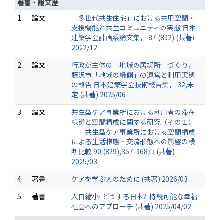
著書・論文歴
1.
論文
「多世代共生住宅」における共用空間・
支援機能と共生コミュニティの実態 日本
建築学会計画系論文集， 87 (802) (共著)
2022/12
2.
論文
行政が主体の「地域の居場所」づくり，
藤沢市「地域の縁側」の運営と利用実態
の報告 日本建築学会技術報告集， 32,未
定 (共著) 2025/06
3.
論文
共生型ケア事業所における利用者の滞在
様態と空間構成に関する研究（その１）
─共生型ケア事業所における空間構成
による生活様態・交流形態への影響の横
断比較 90 (829),357-368頁 (共著)
2025/03
4.
著書
ケアを学ぶ人のために (共著) 2026/03
5.
著書
人口縮小! どうする日本?: 持続可能な幸福
社会へのアプローチ (共著) 2025/04/02