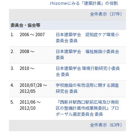
rhizomeにみる「建築計画」の役割
全件表示（37件）
委員会・協会等
1.
2006 ～ 2007
日本建築学会 認知症ケア環境小
委員会 委員
2.
2008 ～
日本建築学会 福祉施設小委員会
委員
3.
2010 ～
日本建築学会 環境行動研究小委員
会 委員
4.
2010/07/28 ～
学校施設の有効活用に関する調査
2012/05
研究会 委員
5.
2011/06 ～
『西新井駅西口駅前広場及び南街
2012/10
区の整備計画作成業務委託』プロ
ポーザル選定委員会 委員
全件表示（63件）