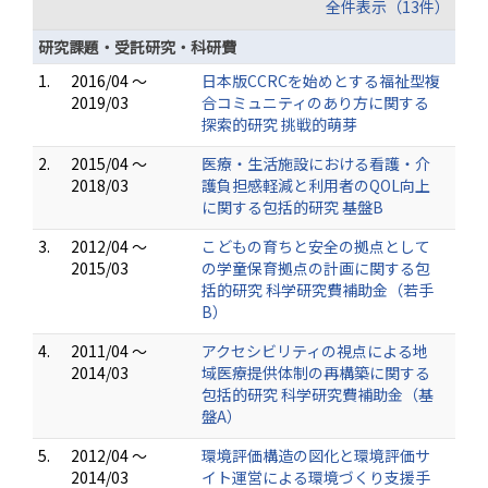
全件表示（13件）
研究課題・受託研究・科研費
1.
2016/04 ～
日本版CCRCを始めとする福祉型複
2019/03
合コミュニティのあり方に関する
探索的研究 挑戦的萌芽
2.
2015/04 ～
医療・生活施設における看護・介
2018/03
護負担感軽減と利用者のQOL向上
に関する包括的研究 基盤B
3.
2012/04 ～
こどもの育ちと安全の拠点として
2015/03
の学童保育拠点の計画に関する包
括的研究 科学研究費補助金（若手
B）
4.
2011/04 ～
アクセシビリティの視点による地
2014/03
域医療提供体制の再構築に関する
包括的研究 科学研究費補助金（基
盤A）
5.
2012/04 ～
環境評価構造の図化と環境評価サ
2014/03
イト運営による環境づくり支援手