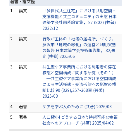
著書・論文歴
1.
論文
「多世代共生住宅」における共用空間・
支援機能と共生コミュニティの実態 日本
建築学会計画系論文集， 87 (802) (共著)
2022/12
2.
論文
行政が主体の「地域の居場所」づくり，
藤沢市「地域の縁側」の運営と利用実態
の報告 日本建築学会技術報告集， 32,未
定 (共著) 2025/06
3.
論文
共生型ケア事業所における利用者の滞在
様態と空間構成に関する研究（その１）
─共生型ケア事業所における空間構成
による生活様態・交流形態への影響の横
断比較 90 (829),357-368頁 (共著)
2025/03
4.
著書
ケアを学ぶ人のために (共著) 2026/03
5.
著書
人口縮小! どうする日本?: 持続可能な幸福
社会へのアプローチ (共著) 2025/04/02