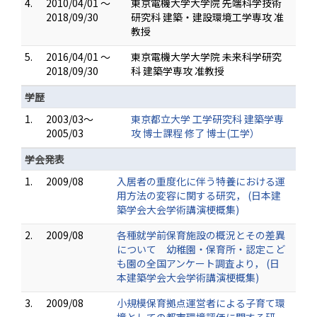
4.
2010/04/01 ～
東京電機大学大学院 先端科学技術
2018/09/30
研究科 建築・建設環境工学専攻 准
教授
5.
2016/04/01 ～
東京電機大学大学院 未来科学研究
2018/09/30
科 建築学専攻 准教授
学歴
1.
2003/03～
東京都立大学 工学研究科 建築学専
2005/03
攻 博士課程 修了 博士(工学）
学会発表
1.
2009/08
入居者の重度化に伴う特養における運
用方法の変容に関する研究， (日本建
築学会大会学術講演梗概集)
2.
2009/08
各種就学前保育施設の概況とその差異
について 幼稚園・保育所・認定こど
も園の全国アンケート調査より， (日
本建築学会大会学術講演梗概集)
3.
2009/08
小規模保育拠点運営者による子育て環