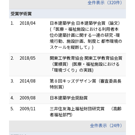
全件表示（320件）
受賞学術賞
1.
2018/04
日本建築学会 日本建築学会賞（論文）
(「医療・福祉施設における利用者本
位の建築計画に関する一連の研究 -環
境行動、施設計画、制度と 都市環境の
スケールを縦断して」)
2.
2018/05
関東工学教育協会 関東工学教育協会賞
（業績賞） (医療・福祉施設における
「環境づくり」の実践)
3.
2014/08
第８回キッズデザイン賞（審査委員長
特別賞）
4.
2009/08
日本建築学会奨励賞
5.
2009/11
三井住友海上福祉財団研究賞 （高齢
者福祉部門）
全件表示（24件）