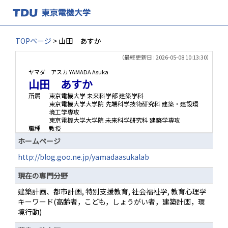
TOPページ
> 山田 あすか
（最終更新日 : 2026-05-08 10:13:30）
ヤマダ アスカ
YAMADA Asuka
山田 あすか
所属
東京電機大学 未来科学部 建築学科
東京電機大学大学院 先端科学技術研究科 建築・建設環
境工学専攻
東京電機大学大学院 未来科学研究科 建築学専攻
職種
教授
ホームページ
http://blog.goo.ne.jp/yamadaasukalab
現在の専門分野
建築計画、都市計画, 特別支援教育, 社会福祉学, 教育心理学
キーワード(高齢者，こども，しょうがい者，建築計画，環
境行動)