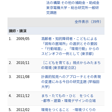
法の構築 その他の補助金・助成金
東京電機大学・総合研究所一般研
究課題
全件表示（39件）
講師・講演
1.
2009/05
高齢者・知的障碍者・こどもによる
「固有の居場所」の選択とその要因
−「行動場面」，「環境行動」からの
スピンオフの一例として (東京都)
2.
2010/11
［こどもを育てる」視点からみたまち
の環境 (東京都足立区)
3.
2011/08
計画的知見へのアプローチとその表現
の変遷にみる今日の研究主題 (早稲田
大学)
4.
2011/12
まち・たてもの・ひと をつくる
−都市・建築・環境デザインの立場
5.
2012/02
環境をつくること −環境づくりの