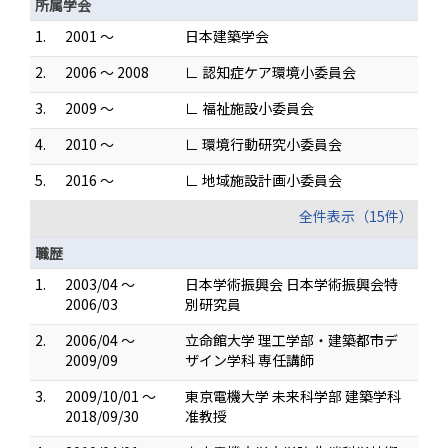
所属学会
1.
2001 ～
日本建築学会
2.
2006 ～ 2008
∟ 認知症ケア環境小委員会
3.
2009 ～
∟ 福祉施設小委員会
4.
2010 ～
∟ 環境行動研究小委員会
5.
2016 ～
∟ 地域施設計画小委員会
全件表示（15件）
職歴
1.
2003/04 ～
日本学術振興会 日本学術振興会特
2006/03
別研究員
2.
2006/04 ～
立命館大学 理工学部・建築都市デ
2009/09
ザイン学科 専任講師
3.
2009/10/01 ～
東京電機大学 未来科学部 建築学科
2018/09/30
准教授