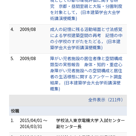
境としての都市環境評価に関する研
究 京都・昼間里親と大阪・分園制度
を対象として， (日本建築学会大会学
術講演梗概集)
4.
2009/08
成人の記憶に残る活動場面と寸法感覚
による学校建築空間の再考 記憶の中
の小学校のすがたをたどる， (日本建
築学会大会学術講演梗概集)
5.
2009/08
障がい児者施設の居住者像と空間構成
類型の実態報告 身体・知的・重症心
身障がい児者施設への空間構成と居住
者の生活様態に関するアンケート調査
結果， (日本建築学会大会学術講演梗
概集)
全件表示（211件）
役職
1.
2015/04/01 ～
学校法人東京電機大学 入試センター
2016/03/31
副センター長