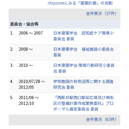
rhizomeにみる「建築計画」の役割
全件表示（37件）
委員会・協会等
1.
2006 ～ 2007
日本建築学会 認知症ケア環境小
委員会 委員
2.
2008 ～
日本建築学会 福祉施設小委員会
委員
3.
2010 ～
日本建築学会 環境行動研究小委員
会 委員
4.
2010/07/28 ～
学校施設の有効活用に関する調査
2012/05
研究会 委員
5.
2011/06 ～
『西新井駅西口駅前広場及び南街
2012/10
区の整備計画作成業務委託』プロ
ポーザル選定委員会 委員
全件表示（63件）