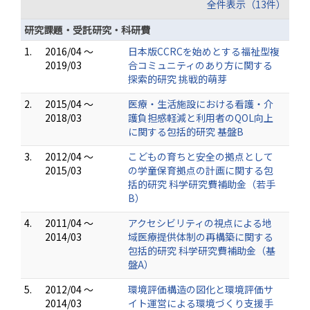
全件表示（13件）
研究課題・受託研究・科研費
1.
2016/04 ～
日本版CCRCを始めとする福祉型複
2019/03
合コミュニティのあり方に関する
探索的研究 挑戦的萌芽
2.
2015/04 ～
医療・生活施設における看護・介
2018/03
護負担感軽減と利用者のQOL向上
に関する包括的研究 基盤B
3.
2012/04 ～
こどもの育ちと安全の拠点として
2015/03
の学童保育拠点の計画に関する包
括的研究 科学研究費補助金（若手
B）
4.
2011/04 ～
アクセシビリティの視点による地
2014/03
域医療提供体制の再構築に関する
包括的研究 科学研究費補助金（基
盤A）
5.
2012/04 ～
環境評価構造の図化と環境評価サ
2014/03
イト運営による環境づくり支援手