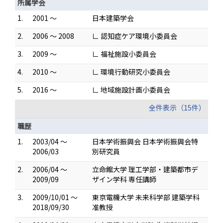
所属学会
1.
2001 ～
日本建築学会
2.
2006 ～ 2008
∟ 認知症ケア環境小委員会
3.
2009 ～
∟ 福祉施設小委員会
4.
2010 ～
∟ 環境行動研究小委員会
5.
2016 ～
∟ 地域施設計画小委員会
全件表示（15件）
職歴
1.
2003/04 ～
日本学術振興会 日本学術振興会特
2006/03
別研究員
2.
2006/04 ～
立命館大学 理工学部・建築都市デ
2009/09
ザイン学科 専任講師
3.
2009/10/01 ～
東京電機大学 未来科学部 建築学科
2018/09/30
准教授