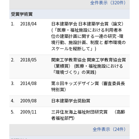
全件表示（320件）
受賞学術賞
1.
2018/04
日本建築学会 日本建築学会賞（論文）
(「医療・福祉施設における利用者本
位の建築計画に関する一連の研究 -環
境行動、施設計画、制度と 都市環境の
スケールを縦断して」)
2.
2018/05
関東工学教育協会 関東工学教育協会賞
（業績賞） (医療・福祉施設における
「環境づくり」の実践)
3.
2014/08
第８回キッズデザイン賞（審査委員長
特別賞）
4.
2009/08
日本建築学会奨励賞
5.
2009/11
三井住友海上福祉財団研究賞 （高齢
者福祉部門）
全件表示（24件）