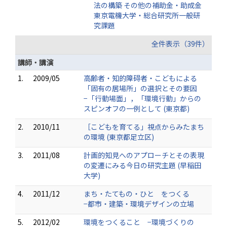
法の構築 その他の補助金・助成金
東京電機大学・総合研究所一般研
究課題
全件表示（39件）
講師・講演
1.
2009/05
高齢者・知的障碍者・こどもによる
「固有の居場所」の選択とその要因
−「行動場面」，「環境行動」からの
スピンオフの一例として (東京都)
2.
2010/11
［こどもを育てる」視点からみたまち
の環境 (東京都足立区)
3.
2011/08
計画的知見へのアプローチとその表現
の変遷にみる今日の研究主題 (早稲田
大学)
4.
2011/12
まち・たてもの・ひと をつくる
−都市・建築・環境デザインの立場
5.
2012/02
環境をつくること −環境づくりの