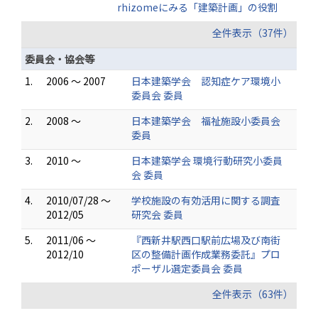
rhizomeにみる「建築計画」の役割
全件表示（37件）
委員会・協会等
1.
2006 ～ 2007
日本建築学会 認知症ケア環境小
委員会 委員
2.
2008 ～
日本建築学会 福祉施設小委員会
委員
3.
2010 ～
日本建築学会 環境行動研究小委員
会 委員
4.
2010/07/28 ～
学校施設の有効活用に関する調査
2012/05
研究会 委員
5.
2011/06 ～
『西新井駅西口駅前広場及び南街
2012/10
区の整備計画作成業務委託』プロ
ポーザル選定委員会 委員
全件表示（63件）