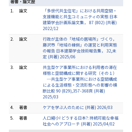
著書・論文歴
1.
論文
「多世代共生住宅」における共用空間・
支援機能と共生コミュニティの実態 日本
建築学会計画系論文集， 87 (802) (共著)
2022/12
2.
論文
行政が主体の「地域の居場所」づくり，
藤沢市「地域の縁側」の運営と利用実態
の報告 日本建築学会技術報告集， 32,未
定 (共著) 2025/06
3.
論文
共生型ケア事業所における利用者の滞在
様態と空間構成に関する研究（その１）
─共生型ケア事業所における空間構成
による生活様態・交流形態への影響の横
断比較 90 (829),357-368頁 (共著)
2025/03
4.
著書
ケアを学ぶ人のために (共著) 2026/03
5.
著書
人口縮小! どうする日本?: 持続可能な幸福
社会へのアプローチ (共著) 2025/04/02