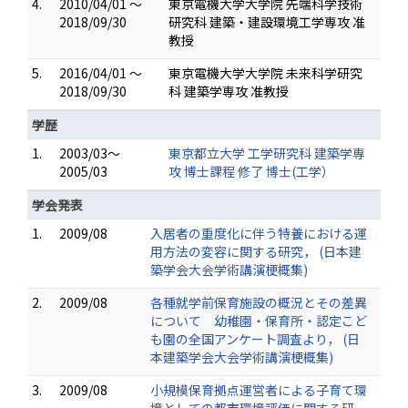
4.
2010/04/01 ～
東京電機大学大学院 先端科学技術
2018/09/30
研究科 建築・建設環境工学専攻 准
教授
5.
2016/04/01 ～
東京電機大学大学院 未来科学研究
2018/09/30
科 建築学専攻 准教授
学歴
1.
2003/03～
東京都立大学 工学研究科 建築学専
2005/03
攻 博士課程 修了 博士(工学）
学会発表
1.
2009/08
入居者の重度化に伴う特養における運
用方法の変容に関する研究， (日本建
築学会大会学術講演梗概集)
2.
2009/08
各種就学前保育施設の概況とその差異
について 幼稚園・保育所・認定こど
も園の全国アンケート調査より， (日
本建築学会大会学術講演梗概集)
3.
2009/08
小規模保育拠点運営者による子育て環