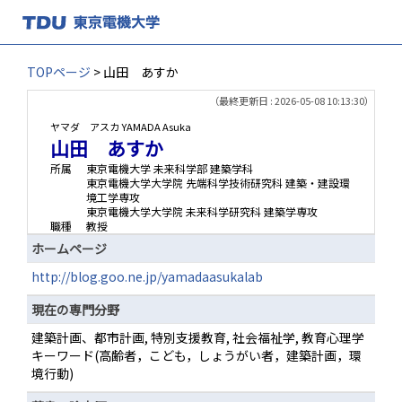
TOPページ
> 山田 あすか
（最終更新日 : 2026-05-08 10:13:30）
ヤマダ アスカ
YAMADA Asuka
山田 あすか
所属
東京電機大学 未来科学部 建築学科
東京電機大学大学院 先端科学技術研究科 建築・建設環
境工学専攻
東京電機大学大学院 未来科学研究科 建築学専攻
職種
教授
ホームページ
http://blog.goo.ne.jp/yamadaasukalab
現在の専門分野
建築計画、都市計画, 特別支援教育, 社会福祉学, 教育心理学
キーワード(高齢者，こども，しょうがい者，建築計画，環
境行動)