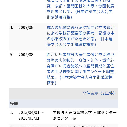
境としての都市環境評価に関する研
究 京都・昼間里親と大阪・分園制度
を対象として， (日本建築学会大会学
術講演梗概集)
4.
2009/08
成人の記憶に残る活動場面と寸法感覚
による学校建築空間の再考 記憶の中
の小学校のすがたをたどる， (日本建
築学会大会学術講演梗概集)
5.
2009/08
障がい児者施設の居住者像と空間構成
類型の実態報告 身体・知的・重症心
身障がい児者施設への空間構成と居住
者の生活様態に関するアンケート調査
結果， (日本建築学会大会学術講演梗
概集)
全件表示（211件）
役職
1.
2015/04/01 ～
学校法人東京電機大学 入試センター
2016/03/31
副センター長