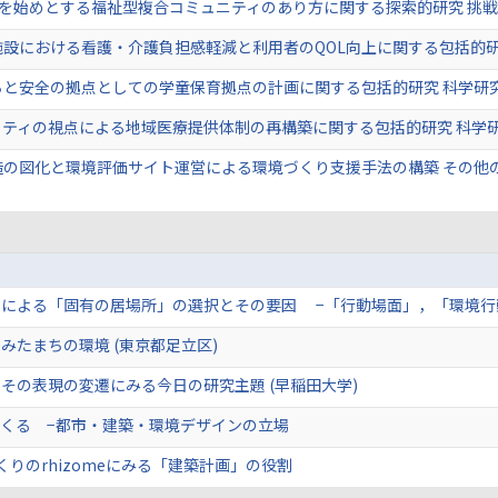
Cを始めとする福祉型複合コミュニティのあり方に関する探索的研究 挑
設における看護・介護負担感軽減と利用者のQOL向上に関する包括的研
ちと安全の拠点としての学童保育拠点の計画に関する包括的研究 科学研
リティの視点による地域医療提供体制の再構築に関する包括的研究 科学
造の図化と環境評価サイト運営による環境づくり支援手法の構築 その他
による「固有の居場所」の選択とその要因 −「行動場面」，「環境行動
みたまちの環境 (東京都足立区)
その表現の変遷にみる今日の研究主題 (早稲田大学)
くる −都市・建築・環境デザインの立場
りのrhizomeにみる「建築計画」の役割