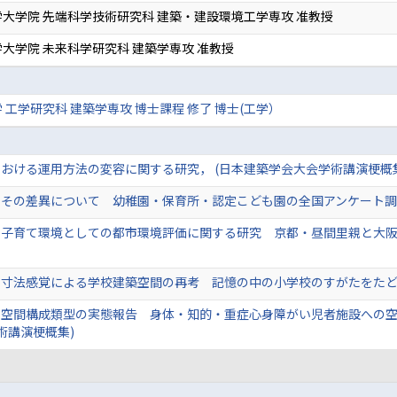
大学院 先端科学技術研究科 建築・建設環境工学専攻 准教授
大学院 未来科学研究科 建築学専攻 准教授
 工学研究科 建築学専攻 博士課程 修了 博士(工学）
おける運用方法の変容に関する研究， (日本建築学会大会学術講演梗概
その差異について 幼稚園・保育所・認定こども園の全国アンケート調査
子育て環境としての都市環境評価に関する研究 京都・昼間里親と大阪
寸法感覚による学校建築空間の再考 記憶の中の小学校のすがたをたどる
と空間構成類型の実態報告 身体・知的・重症心身障がい児者施設への
術講演梗概集)