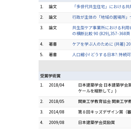
1.
論文
「多世代共生住宅」における共用空間
2.
論文
行政が主体の「地域の居場所」づく
3.
論文
共生型ケア事業所における利用
の横断比較 90 (829),357-368頁 
4.
著書
ケアを学ぶ人のために (共著) 202
5.
著書
人口縮小! どうする日本?: 持続可
受賞学術賞
1.
2018/04
日本建築学会 日本建築学会
ケールを縦断して」)
2.
2018/05
関東工学教育協会 関東工学
3.
2014/08
第８回キッズデザイン賞（
4.
2009/08
日本建築学会奨励賞