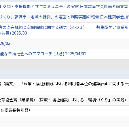
・支援機能と共生コミュニティの実態 日本建築学会計画系論文集， 87 (80
り，藤沢市「地域の縁側」の運営と利用実態の報告 日本建築学会技術報告集， 
者の滞在様態と空間構成に関する研究（その１） ─共生型ケア事業所
(共著) 2025/03
6/03
能な幸福社会へのアプローチ (共著) 2025/04/02
賞（論文） (「医療・福祉施設における利用者本位の建築計画に関する一
教育協会賞（業績賞） (医療・福祉施設における「環境づくり」の実践)
審査委員長特別賞）