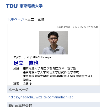
TOPページ
> 足立 直也
（最終更新日 : 2026-05-22 12:28:54）
アダチ ナオヤ
ADACHI Naoya
足立 直也
所属
東京電機大学 理工学部 理工学科 理学系
東京電機大学大学院 理工学研究科 理学専攻
東京電機大学大学院 先端科学技術研究科 物質生命理工
学専攻
職種
准教授
ホームページ
https://nadachi1.wixsite.com/nadachilab
現在の専門分野