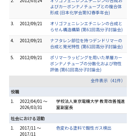
2.
2012/03/24
オリゴフェニレンエチニレンの合成お
よびカーボンナノチューブとの複合体
形成 (日本化学会第92春季年会)
3.
2012/09/21
オリゴフェニレンエチニレンの合成と
らせん構造構築 (第61回高分子討論会)
4.
2012/09/21
ナフタレン部位を持つデンドリマーの
合成と発光特性 (第61回高分子討論会)
5.
2012/09/21
ポリマーラッピングを用いた単層カー
ボンナノチューブの分散化および物性
評価 (第61回高分子討論会)
全件表示（41件）
役職
1.
2022/04/01 ～
学校法人東京電機大学 教育改善推進
2026/03/31
室副室長
社会における活動
1.
2017/11 ～
色変わる塗料で酸性ガス検出
2017/11