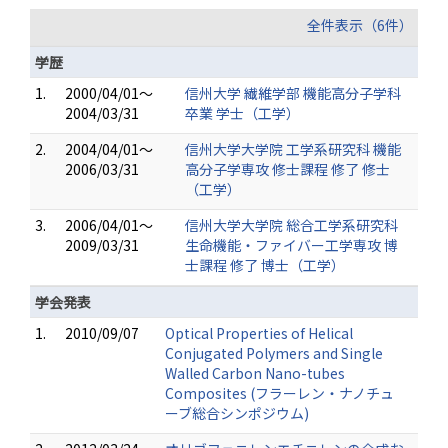
全件表示（6件）
学歴
1.
2000/04/01～
信州大学 繊維学部 機能高分子学科
2004/03/31
卒業 学士（工学）
2.
2004/04/01～
信州大学大学院 工学系研究科 機能
2006/03/31
高分子学専攻 修士課程 修了 修士
（工学）
3.
2006/04/01～
信州大学大学院 総合工学系研究科
2009/03/31
生命機能・ファイバー工学専攻 博
士課程 修了 博士（工学）
学会発表
1.
2010/09/07
Optical Properties of Helical
Conjugated Polymers and Single
Walled Carbon Nano-tubes
Composites (フラーレン・ナノチュ
ーブ総合シンポジウム)