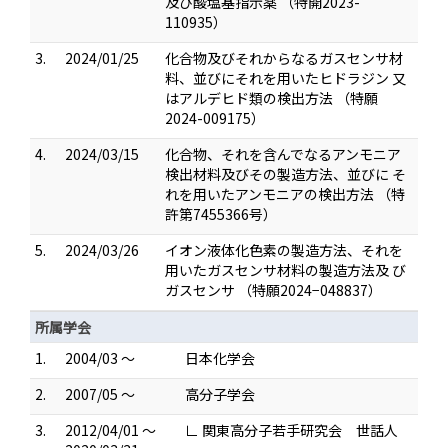
及び酸塩基指示薬 （特開2023-
110935）
3.
2024/01/25
化合物及びそれからなるガスセンサ材
料、並びにそれを用いたヒドラジン 又
はアルデヒド類の検出方法 （特願
2024-009175）
4.
2024/03/15
化合物、それを含んでなるアンモニア
検出材料及びその製造方法、並びに そ
れを用いたアンモニアの検出方法 （特
許第7455366号）
5.
2024/03/26
イオン液体化色素の製造方法、それを
用いたガスセンサ材料の製造方法及 び
ガスセンサ （特願2024−048837）
所属学会
1.
2004/03 ～
日本化学会
2.
2007/05 ～
高分子学会
3.
2012/04/01 ～
∟ 関東高分子若手研究会 世話人