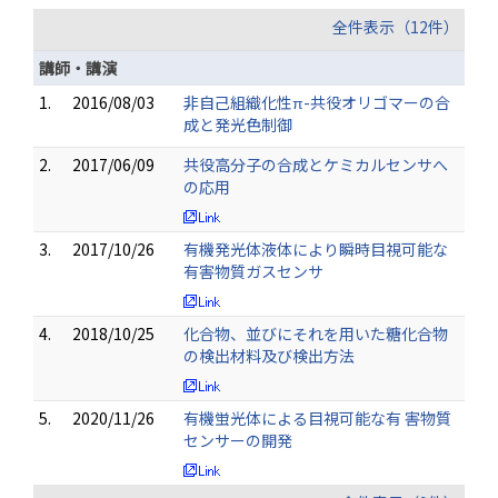
全件表示（12件）
講師・講演
1.
2016/08/03
非自己組織化性π-共役オリゴマーの合
成と発光色制御
2.
2017/06/09
共役高分子の合成とケミカルセンサへ
の応用
3.
2017/10/26
有機発光体液体により瞬時目視可能な
有害物質ガスセンサ
4.
2018/10/25
化合物、並びにそれを用いた糖化合物
の検出材料及び検出方法
5.
2020/11/26
有機蛍光体による目視可能な有 害物質
センサーの開発