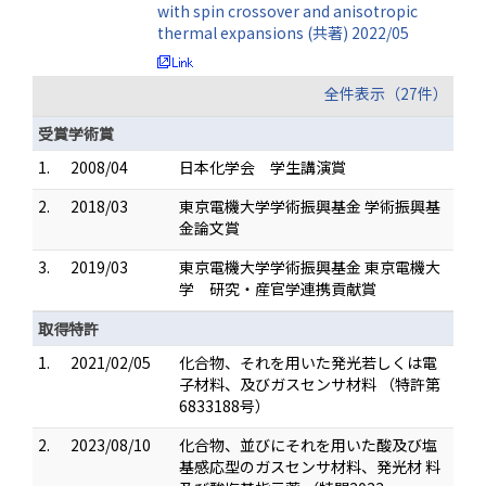
with spin crossover and anisotropic
thermal expansions (共著) 2022/05
全件表示（27件）
受賞学術賞
1.
2008/04
日本化学会 学生講演賞
2.
2018/03
東京電機大学学術振興基金 学術振興基
金論文賞
3.
2019/03
東京電機大学学術振興基金 東京電機大
学 研究・産官学連携貢献賞
取得特許
1.
2021/02/05
化合物、それを用いた発光若しくは電
子材料、及びガスセンサ材料 （特許第
6833188号）
2.
2023/08/10
化合物、並びにそれを用いた酸及び塩
基感応型のガスセンサ材料、発光材 料