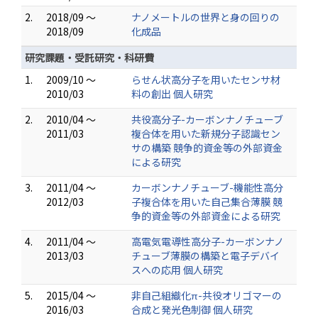
2.
2018/09 ～
ナノメートルの世界と身の回りの
2018/09
化成品
研究課題・受託研究・科研費
1.
2009/10 ～
らせん状高分子を用いたセンサ材
2010/03
料の創出 個人研究
2.
2010/04 ～
共役高分子-カーボンナノチューブ
2011/03
複合体を用いた新規分子認識セン
サの構築 競争的資金等の外部資金
による研究
3.
2011/04 ～
カーボンナノチューブ-機能性高分
2012/03
子複合体を用いた自己集合薄膜 競
争的資金等の外部資金による研究
4.
2011/04 ～
高電気電導性高分子-カーボンナノ
2013/03
チューブ薄膜の構築と電子デバイ
スへの応用 個人研究
5.
2015/04 ～
非自己組織化π-共役オリゴマーの
2016/03
合成と発光色制御 個人研究