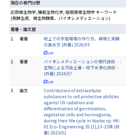
現在の専門分野
応用微生物学, 機能生物化学, 極限環境生物学 キーワード
(発酵生産、微生物酵素、バイオレメディエーション)
著書・論文歴
1.
著書
地上での宇宙環境の作り方、再現と実験
の進め方 (共著) 2026/03
2.
著書
バイオレメディエーションの現代技術 -
生物による汚染土壌・地下水浄化技術 -
(共著) 2024/07
3.
論文
Contribution of extracellular
substances to cell protective abilities
against UV radiation and
differentiation of germination,
vegetative cells and hormogonia,
during their life cycle in
Nostoc
sp. HK-
01 Eco-Engineering 35 (1),13-23頁 (共
著) 2023/01