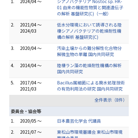
1.
2024/04 ～
シアノバクテリア Nostoc sp. HK-
01 由来の機能性物質と関連遺伝子
の解析 基盤研究(C)（一般）
2.
2021/04 ～
低水分環境において誘導される陸
2024/03
棲シアノバクテリアの乾燥耐性機
構の解析 基盤研究(C)
3.
2020/04 ～
汚染土壌からの難分解性化合物分
解微生物の単離 国内共同研究
4.
2014/04 ～
陸棲ラン藻の乾燥耐性機構の解析
国内共同研究
5.
2017/04 ～
Bacillus属細菌による廃水処理技術
2021/03
の有効利用法の研究 国内共同研究
全件表示（8件）
委員会・協会等
1.
2020/05 ～
日本農芸化学会 代議員
2.
2021/07 ～
東松山市環境審議会 東松山市環境