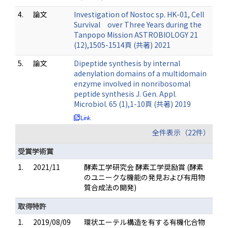
4.
論文
Investigation of Nostoc sp. HK-01, Cell
Survival over Three Years during the
Tanpopo Mission ASTROBIOLOGY 21
(12),1505-1514頁 (共著) 2021
5.
論文
Dipeptide synthesis by internal
adenylation domains of a multidomain
enzyme involved in nonribosomal
peptide synthesis J. Gen. Appl.
Microbiol. 65 (1),1-10頁 (共著) 2019
全件表示（22件）
受賞学術賞
1.
2021/11
酵素工学研究会 酵素工学奨励賞 (酵素
のユニークな機能の発見および有用物
質合成法の開発)
取得特許
1.
2019/08/09
環状エーテル構造を有する有機化合物