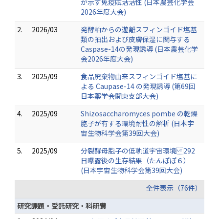
が示す免疫賦活活性 (日本農芸化学会
2026年度大会)
2.
2026/03
発酵粕からの遊離スフィンゴイド塩基
類の抽出および皮膚保湿に関与する
Caspase-14の発現誘導 (日本農芸化学
会2026年度大会)
3.
2025/09
食品廃棄物由来スフィンゴイド塩基に
よる Caupase-14 の発現誘導 (第69回
日本薬学会関東支部大会)
4.
2025/09
Shizosaccharomyces pombe の乾燥
胞子が有する環境耐性の解析 (日本宇
宙生物科学会第39回大会)
5.
2025/09
分裂酵母胞子の低軌道宇宙環境 292
日曝露後の生存結果（たんぽぽ６）
(日本宇宙生物科学会第39回大会)
全件表示（76件）
研究課題・受託研究・科研費