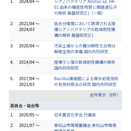
1.
2024/04 ～
シアノバクテリア Nostoc sp. HK-
01 由来の機能性物質と関連遺伝子
の解析 基盤研究(C)（一般）
2.
2021/04 ～
低水分環境において誘導される陸
2024/03
棲シアノバクテリアの乾燥耐性機
構の解析 基盤研究(C)
3.
2020/04 ～
汚染土壌からの難分解性化合物分
解微生物の単離 国内共同研究
4.
2014/04 ～
陸棲ラン藻の乾燥耐性機構の解析
国内共同研究
5.
2017/04 ～
Bacillus属細菌による廃水処理技術
2021/03
の有効利用法の研究 国内共同研究
全件表示（8件）
委員会・協会等
1.
2020/05 ～
日本農芸化学会 代議員
2.
2021/07 ～
東松山市環境審議会 東松山市環境