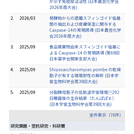
が示す免疫賦活活性 (日本農芸化学会
2026年度大会)
2.
2026/03
発酵粕からの遊離スフィンゴイド塩基
類の抽出および皮膚保湿に関与する
Caspase-14の発現誘導 (日本農芸化学
会2026年度大会)
3.
2025/09
食品廃棄物由来スフィンゴイド塩基に
よる Caupase-14 の発現誘導 (第69回
日本薬学会関東支部大会)
4.
2025/09
Shizosaccharomyces pombe の乾燥
胞子が有する環境耐性の解析 (日本宇
宙生物科学会第39回大会)
5.
2025/09
分裂酵母胞子の低軌道宇宙環境 292
日曝露後の生存結果（たんぽぽ６）
(日本宇宙生物科学会第39回大会)
全件表示（76件）
研究課題・受託研究・科研費