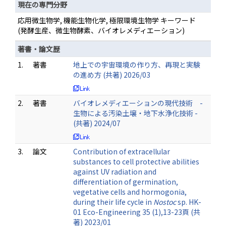
現在の専門分野
応用微生物学, 機能生物化学, 極限環境生物学 キーワード
(発酵生産、微生物酵素、バイオレメディエーション)
著書・論文歴
1.
著書
地上での宇宙環境の作り方、再現と実験
の進め方 (共著) 2026/03
2.
著書
バイオレメディエーションの現代技術 -
生物による汚染土壌・地下水浄化技術 -
(共著) 2024/07
3.
論文
Contribution of extracellular
substances to cell protective abilities
against UV radiation and
differentiation of germination,
vegetative cells and hormogonia,
during their life cycle in
Nostoc
sp. HK-
01 Eco-Engineering 35 (1),13-23頁 (共
著) 2023/01