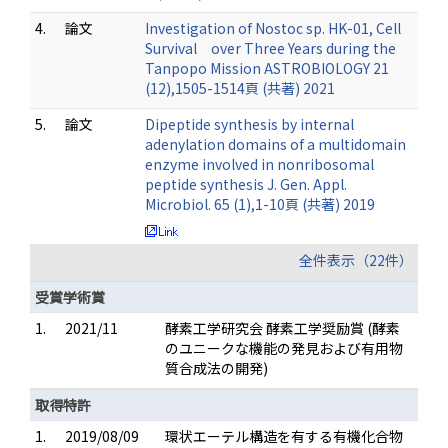
4.
論文
Investigation of Nostoc sp. HK-01, Cell
Survival over Three Years during the
Tanpopo Mission ASTROBIOLOGY 21
(12),1505-1514頁 (共著) 2021
5.
論文
Dipeptide synthesis by internal
adenylation domains of a multidomain
enzyme involved in nonribosomal
peptide synthesis J. Gen. Appl.
Microbiol. 65 (1),1-10頁 (共著) 2019
全件表示（22件）
受賞学術賞
1.
2021/11
酵素工学研究会 酵素工学奨励賞 (酵素
のユニークな機能の発見および有用物
質合成法の開発)
取得特許
1.
2019/08/09
環状エーテル構造を有する有機化合物