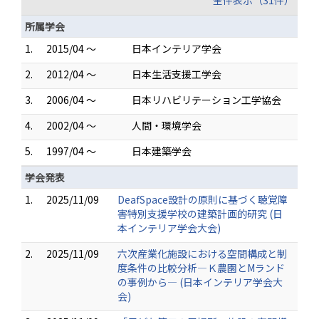
全件表示（31件）
所属学会
1.
2015/04 ～
日本インテリア学会
2.
2012/04 ～
日本生活支援工学会
3.
2006/04 ～
日本リハビリテーション工学協会
4.
2002/04 ～
人間・環境学会
5.
1997/04 ～
日本建築学会
学会発表
1.
2025/11/09
DeafSpace設計の原則に基づく聴覚障
害特別支援学校の建築計画的研究 (日
本インテリア学会大会)
2.
2025/11/09
六次産業化施設における空間構成と制
度条件の比較分析―Ｋ農園とМランド
の事例から― (日本インテリア学会大
会)