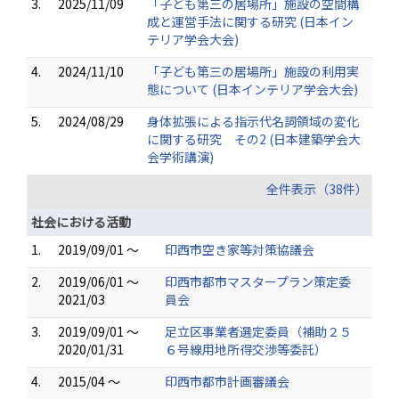
3.
2025/11/09
「子ども第三の居場所」施設の空間構
成と運営手法に関する研究 (日本イン
テリア学会大会)
4.
2024/11/10
「子ども第三の居場所」施設の利用実
態について (日本インテリア学会大会)
5.
2024/08/29
身体拡張による指示代名詞領域の変化
に関する研究 その2 (日本建築学会大
会学術講演)
全件表示（38件）
社会における活動
1.
2019/09/01 ～
印西市空き家等対策協議会
2.
2019/06/01 ～
印西市都市マスタープラン策定委
2021/03
員会
3.
2019/09/01 ～
足立区事業者選定委員（補助２５
2020/01/31
６号線用地所得交渉等委託）
4.
2015/04 ～
印西市都市計画審議会