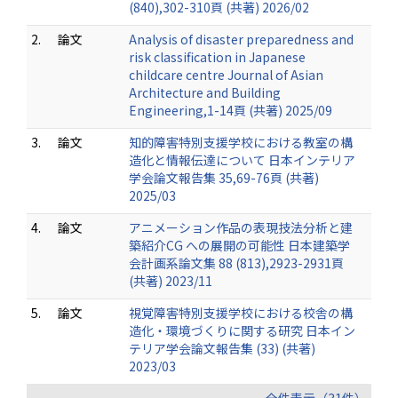
(840),302-310頁 (共著) 2026/02
2.
論文
Analysis of disaster preparedness and
risk classification in Japanese
childcare centre Journal of Asian
Architecture and Building
Engineering,1-14頁 (共著) 2025/09
3.
論文
知的障害特別支援学校における教室の構
造化と情報伝達について 日本インテリア
学会論文報告集 35,69-76頁 (共著)
2025/03
4.
論文
アニメーション作品の表現技法分析と建
築紹介CG への展開の可能性 日本建築学
会計画系論文集 88 (813),2923-2931頁
(共著) 2023/11
5.
論文
視覚障害特別支援学校における校舎の構
造化・環境づくりに関する研究 日本イン
テリア学会論文報告集 (33) (共著)
2023/03