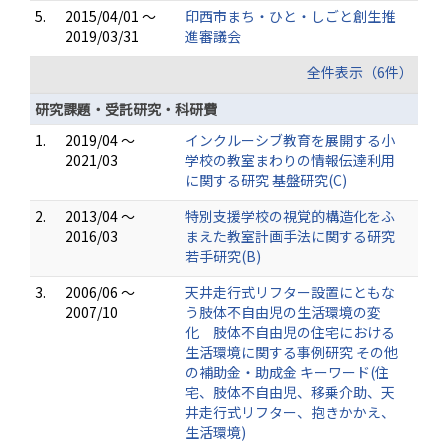
5.
2015/04/01 ～
印西市まち・ひと・しごと創生推
2019/03/31
進審議会
全件表示（6件）
研究課題・受託研究・科研費
1.
2019/04 ～
インクルーシブ教育を展開する小
2021/03
学校の教室まわりの情報伝達利用
に関する研究 基盤研究(C)
2.
2013/04 ～
特別支援学校の視覚的構造化をふ
2016/03
まえた教室計画手法に関する研究
若手研究(B)
3.
2006/06 ～
天井走行式リフター設置にともな
2007/10
う肢体不自由児の生活環境の変
化 肢体不自由児の住宅における
生活環境に関する事例研究 その他
の補助金・助成金 キーワード(住
宅、肢体不自由児、移乗介助、天
井走行式リフター、抱きかかえ、
生活環境)