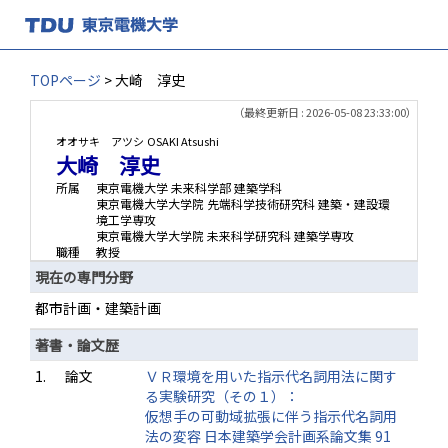
TOPページ
> 大崎 淳史
（最終更新日 : 2026-05-08 23:33:00）
オオサキ アツシ
OSAKI Atsushi
大崎 淳史
所属
東京電機大学 未来科学部 建築学科
東京電機大学大学院 先端科学技術研究科 建築・建設環
境工学専攻
東京電機大学大学院 未来科学研究科 建築学専攻
職種
教授
現在の専門分野
都市計画・建築計画
著書・論文歴
1.
論文
ＶＲ環境を用いた指示代名詞用法に関す
る実験研究（その１）：
仮想手の可動域拡張に伴う指示代名詞用
法の変容 日本建築学会計画系論文集 91