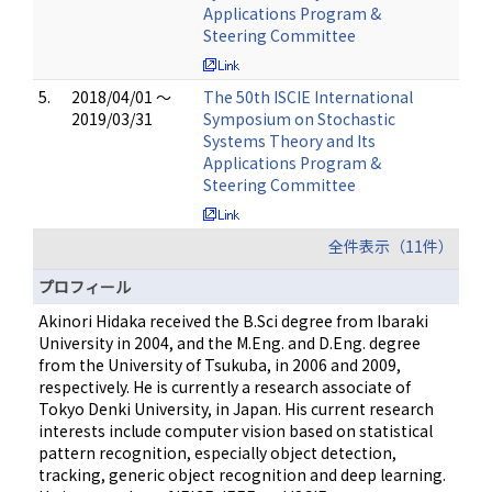
Applications Program &
Steering Committee
5.
2018/04/01 ～
The 50th ISCIE International
2019/03/31
Symposium on Stochastic
Systems Theory and Its
Applications Program &
Steering Committee
全件表示（11件）
プロフィール
Akinori Hidaka received the B.Sci degree from Ibaraki
University in 2004, and the M.Eng. and D.Eng. degree
from the University of Tsukuba, in 2006 and 2009,
respectively. He is currently a research associate of
Tokyo Denki University, in Japan. His current research
interests include computer vision based on statistical
pattern recognition, especially object detection,
tracking, generic object recognition and deep learning.