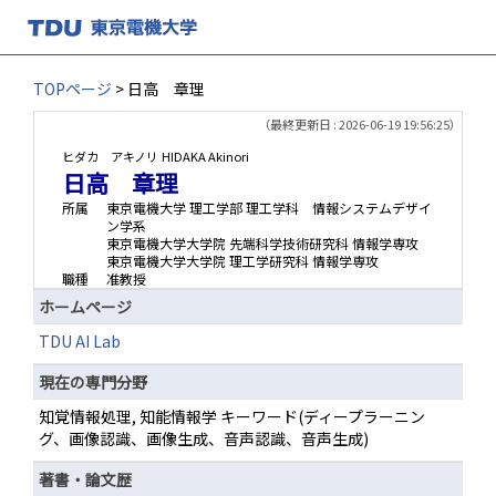
TOPページ
> 日高 章理
（最終更新日 : 2026-06-19 19:56:25）
ヒダカ アキノリ
HIDAKA Akinori
日高 章理
所属
東京電機大学 理工学部 理工学科 情報システムデザイ
ン学系
東京電機大学大学院 先端科学技術研究科 情報学専攻
東京電機大学大学院 理工学研究科 情報学専攻
職種
准教授
ホームページ
TDU AI Lab
現在の専門分野
知覚情報処理, 知能情報学 キーワード(ディープラーニン
グ、画像認識、画像生成、音声認識、音声生成)
著書・論文歴