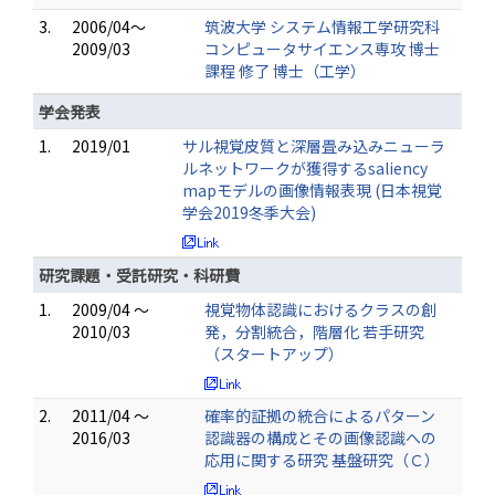
3.
2006/04～
筑波大学 システム情報工学研究科
2009/03
コンピュータサイエンス専攻 博士
課程 修了 博士（工学）
学会発表
1.
2019/01
サル視覚皮質と深層畳み込みニューラ
ルネットワークが獲得するsaliency
mapモデルの画像情報表現 (日本視覚
学会2019冬季大会)
研究課題・受託研究・科研費
1.
2009/04 ～
視覚物体認識におけるクラスの創
2010/03
発，分割統合，階層化 若手研究
（スタートアップ）
2.
2011/04 ～
確率的証拠の統合によるパターン
2016/03
認識器の構成とその画像認識への
応用に関する研究 基盤研究（Ｃ）