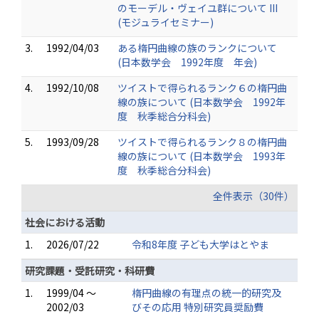
のモーデル・ヴェイユ群について III
(モジュライセミナー)
3.
1992/04/03
ある楕円曲線の族のランクについて
(日本数学会 1992年度 年会)
4.
1992/10/08
ツイストで得られるランク６の楕円曲
線の族について (日本数学会 1992年
度 秋季総合分科会)
5.
1993/09/28
ツイストで得られるランク８の楕円曲
線の族について (日本数学会 1993年
度 秋季総合分科会)
全件表示（30件）
社会における活動
1.
2026/07/22
令和8年度 子ども大学はとやま
研究課題・受託研究・科研費
1.
1999/04 ～
楕円曲線の有理点の統一的研究及
2002/03
びその応用 特別研究員奨励費