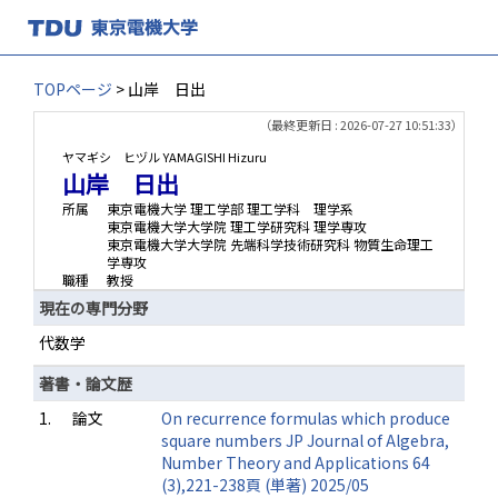
TOPページ
> 山岸 日出
（最終更新日 : 2026-07-27 10:51:33）
ヤマギシ ヒヅル
YAMAGISHI Hizuru
山岸 日出
所属
東京電機大学 理工学部 理工学科 理学系
東京電機大学大学院 理工学研究科 理学専攻
東京電機大学大学院 先端科学技術研究科 物質生命理工
学専攻
職種
教授
現在の専門分野
代数学
著書・論文歴
1.
論文
On recurrence formulas which produce
square numbers JP Journal of Algebra,
Number Theory and Applications 64
(3),221-238頁 (単著) 2025/05