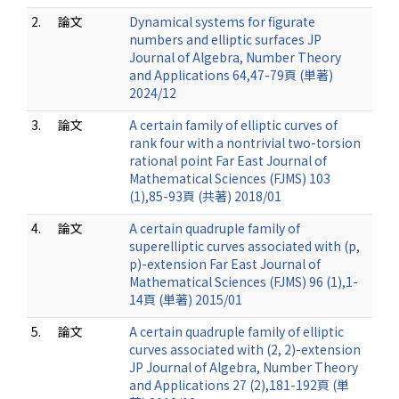
2.
論文
Dynamical systems for figurate
numbers and elliptic surfaces JP
Journal of Algebra, Number Theory
and Applications 64,47-79頁 (単著)
2024/12
3.
論文
A certain family of elliptic curves of
rank four with a nontrivial two-torsion
rational point Far East Journal of
Mathematical Sciences (FJMS) 103
(1),85-93頁 (共著) 2018/01
4.
論文
A certain quadruple family of
superelliptic curves associated with (p,
p)-extension Far East Journal of
Mathematical Sciences (FJMS) 96 (1),1-
14頁 (単著) 2015/01
5.
論文
A certain quadruple family of elliptic
curves associated with (2, 2)-extension
JP Journal of Algebra, Number Theory
and Applications 27 (2),181-192頁 (単