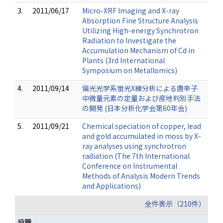
3.
2011/06/17
Micro-XRF Imaging and X-ray
Absorption Fine Structure Analysis
Utilizing High-energy Synchrotron
Radiation to Investigate the
Accumulation Mechanism of Cd in
Plants (3rd International
Symposium on Metallomics)
4.
2011/09/14
偏光光学系蛍光X線分析による唐辛子
中微量元素の定量および産地判別手法
の開発 (日本分析化学会第60年会)
5.
2011/09/21
Chemical speciation of copper, lead
and gold accumulated in moss by X-
ray analyses using synchrotron
radiation (The 7th International
Conference on Instrumental
Methods of Analysis Modern Trends
and Applications)
全件表示（210件）
役職