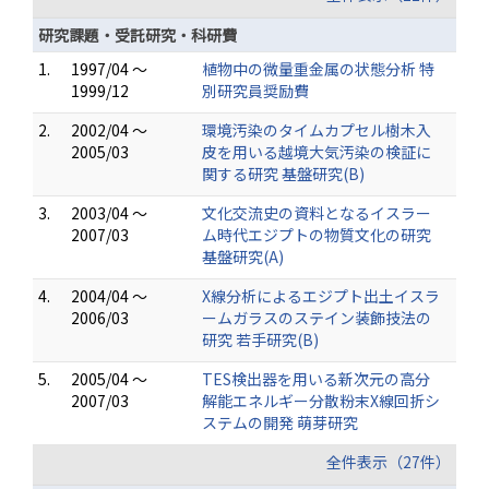
研究課題・受託研究・科研費
1.
1997/04 ～
植物中の微量重金属の状態分析 特
1999/12
別研究員奨励費
2.
2002/04 ～
環境汚染のタイムカプセル樹木入
2005/03
皮を用いる越境大気汚染の検証に
関する研究 基盤研究(B)
3.
2003/04 ～
文化交流史の資料となるイスラー
2007/03
ム時代エジプトの物質文化の研究
基盤研究(A)
4.
2004/04 ～
X線分析によるエジプト出土イスラ
2006/03
ームガラスのステイン装飾技法の
研究 若手研究(B)
5.
2005/04 ～
TES検出器を用いる新次元の高分
2007/03
解能エネルギー分散粉末X線回折シ
ステムの開発 萌芽研究
全件表示（27件）