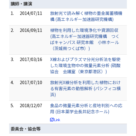
講師・講演
1.
2014/07/11
放射光で読み解く植物の重金属蓄積機
構 (高エネルギー加速器研究機構)
2.
2016/09/11
植物を利用した環境浄化や資源回収
(高エネルギー加速器研究機構 つく
ばキャンパス 研究本館 小林ホール
（茨城県つくば市）)
3.
2017/03/16
X線およびプラズマ分光分析法を駆使
した環境生物中の微量元素分析 (硫酸
協会 会議室（東京都港区）)
4.
2017/07/10
放射光X線分析を利用した植物におけ
る有害元素の動態解析 (パシフィコ横
浜)
5.
2018/12/07
食品の微量元素分析と産地判別への応
用 (日本薬学会長井記念ホール)
委員会・協会等