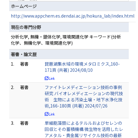
ホームページ
http://www.appchem.es.dendai.ac.jp/hokura_lab/index.html
現在の専門分野
分析化学, 無機・錯体化学, 環境関連化学 キーワード(分析
化学、無機化学、環境関連化学)
著書・論文歴
1.
著書
琵琶湖集水域の環境メタロミクス,160-
171頁 (共著) 2024/08/10
2.
著書
ファイトレメディエーション技術の事例
研究 バイオレメディエーションの現代技
術 生物による汚染土壌・地下水浄化技
術,166-180頁 (共著) 2024/07/26
3.
著書
単細胞藻類によるテルルおよびセレンの
回収とその蓄積機構 微生物を活用したレ
アメタル・貴金属リサイクル技術の最新