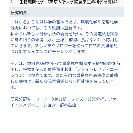
4.
生物無機化学 （東京大学大学院農学生命科学研究科）
研究紹介
「はかる」ことは科学の基本であり、環境化学や応用化学
分野においても、その役割は重要です。
私たちは新しい分析手法の開発を行い、その測定法を実際
に身の回りの環境（水、土壌、植物、食品など）へ応用し
ていきます。新しいテクノロジーを使って自然の真理を見
つけ出すサイエンスにチャレンジします。
例えば、放射光X線を使って重金属を蓄積する植物の謎を解
明し、植物を使った環境浄化技術（ファイトレメディエー
ション）に役立てます。また有用な重金属を高濃度に蓄積
した植物は、新たな元素資源となる可能性を持っていま
す。
研究分野キーワード：X線分析，プラズマ分光分析，ファ
イトレメディエーション，都市鉱山