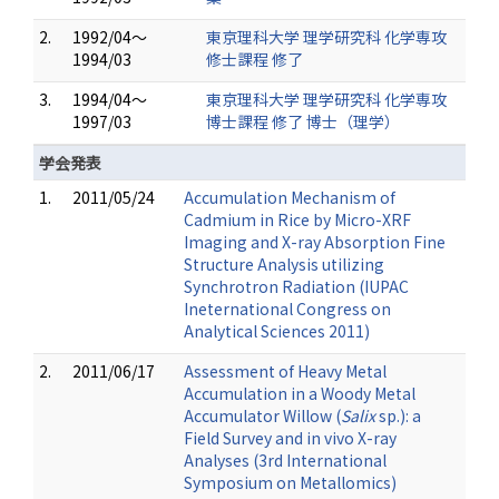
2.
1992/04～
東京理科大学 理学研究科 化学専攻
1994/03
修士課程 修了
3.
1994/04～
東京理科大学 理学研究科 化学専攻
1997/03
博士課程 修了 博士（理学）
学会発表
1.
2011/05/24
Accumulation Mechanism of
Cadmium in Rice by Micro-XRF
Imaging and X-ray Absorption Fine
Structure Analysis utilizing
Synchrotron Radiation (IUPAC
Ineternational Congress on
Analytical Sciences 2011)
2.
2011/06/17
Assessment of Heavy Metal
Accumulation in a Woody Metal
Accumulator Willow (
Salix
sp.): a
Field Survey and in vivo X-ray
Analyses (3rd International
Symposium on Metallomics)