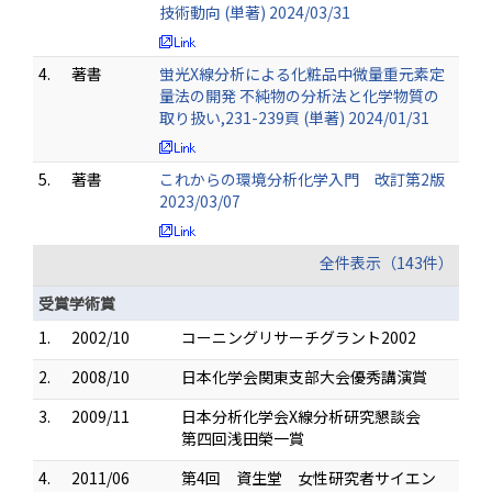
技術動向 (単著) 2024/03/31
4.
著書
蛍光X線分析による化粧品中微量重元素定
量法の開発 不純物の分析法と化学物質の
取り扱い,231-239頁 (単著) 2024/01/31
5.
著書
これからの環境分析化学入門 改訂第2版
2023/03/07
全件表示（143件）
受賞学術賞
1.
2002/10
コーニングリサーチグラント2002
2.
2008/10
日本化学会関東支部大会優秀講演賞
3.
2009/11
日本分析化学会X線分析研究懇談会
第四回浅田榮一賞
4.
2011/06
第4回 資生堂 女性研究者サイエン