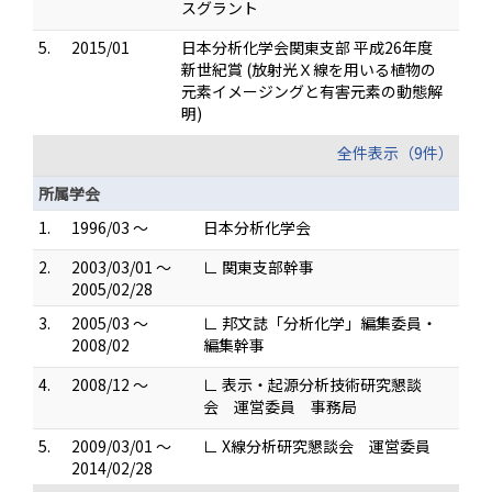
スグラント
5.
2015/01
日本分析化学会関東支部 平成26年度
新世紀賞 (放射光Ｘ線を用いる植物の
元素イメージングと有害元素の動態解
明)
全件表示（9件）
所属学会
1.
1996/03 ～
日本分析化学会
2.
2003/03/01 ～
∟ 関東支部幹事
2005/02/28
3.
2005/03 ～
∟ 邦文誌「分析化学」編集委員・
2008/02
編集幹事
4.
2008/12 ～
∟ 表示・起源分析技術研究懇談
会 運営委員 事務局
5.
2009/03/01 ～
∟ X線分析研究懇談会 運営委員
2014/02/28