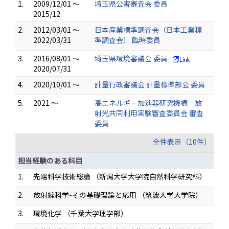
1.
2009/12/01 ～
埼玉県公害審査会 委員
2015/12
2.
2012/03/01 ～
日本産業標準調査会（日本工業標
2022/03/31
準調査会） 臨時委員
3.
2016/08/01 ～
埼玉県環境審議会 委員
2020/07/31
4.
2020/10/01 ～
計量行政審議会 計量標準部会 委員
5.
2021 ～
高エネルギー加速器研究機構 放
射光共同利用実験審査委員会 審査
委員
全件表示（10件）
担当経験のある科目
1.
先端科学技術総論 （新潟大学大学院自然科学研究科）
2.
放射線科学-その基礎理論と応用 （筑波大学大学院）
3.
環境化学 （千葉大学理学部）