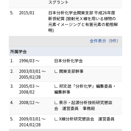
スグラント
5.
2015/01
日本分析化学会関東支部 平成26年度
新世紀賞 (放射光Ｘ線を用いる植物の
元素イメージングと有害元素の動態解
明)
全件表示（9件）
所属学会
1.
1996/03 ～
日本分析化学会
2.
2003/03/01 ～
∟ 関東支部幹事
2005/02/28
3.
2005/03 ～
∟ 邦文誌「分析化学」編集委員・
2008/02
編集幹事
4.
2008/12 ～
∟ 表示・起源分析技術研究懇談
会 運営委員 事務局
5.
2009/03/01 ～
∟ X線分析研究懇談会 運営委員
2014/02/28