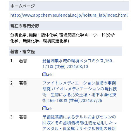
ホームページ
http://www.appchem.es.dendai.ac.jp/hokura_lab/index.html
現在の専門分野
分析化学, 無機・錯体化学, 環境関連化学 キーワード(分析
化学、無機化学、環境関連化学)
著書・論文歴
1.
著書
琵琶湖集水域の環境メタロミクス,160-
171頁 (共著) 2024/08/10
2.
著書
ファイトレメディエーション技術の事例
研究 バイオレメディエーションの現代技
術 生物による汚染土壌・地下水浄化技
術,166-180頁 (共著) 2024/07/26
3.
著書
単細胞藻類によるテルルおよびセレンの
回収とその蓄積機構 微生物を活用したレ
アメタル・貴金属リサイクル技術の最新