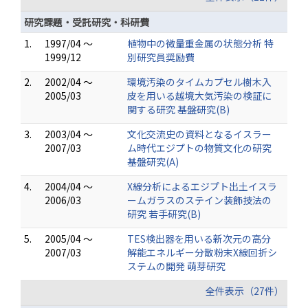
研究課題・受託研究・科研費
1.
1997/04 ～
植物中の微量重金属の状態分析 特
1999/12
別研究員奨励費
2.
2002/04 ～
環境汚染のタイムカプセル樹木入
2005/03
皮を用いる越境大気汚染の検証に
関する研究 基盤研究(B)
3.
2003/04 ～
文化交流史の資料となるイスラー
2007/03
ム時代エジプトの物質文化の研究
基盤研究(A)
4.
2004/04 ～
X線分析によるエジプト出土イスラ
2006/03
ームガラスのステイン装飾技法の
研究 若手研究(B)
5.
2005/04 ～
TES検出器を用いる新次元の高分
2007/03
解能エネルギー分散粉末X線回折シ
ステムの開発 萌芽研究
全件表示（27件）