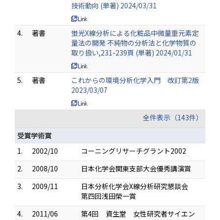
技術動向 (単著) 2024/03/31
4.
著書
蛍光X線分析による化粧品中微量重元素定
量法の開発 不純物の分析法と化学物質の
取り扱い,231-239頁 (単著) 2024/01/31
5.
著書
これからの環境分析化学入門 改訂第2版
2023/03/07
全件表示（143件）
受賞学術賞
1.
2002/10
コーニングリサーチグラント2002
2.
2008/10
日本化学会関東支部大会優秀講演賞
3.
2009/11
日本分析化学会X線分析研究懇談会
第四回浅田榮一賞
4.
2011/06
第4回 資生堂 女性研究者サイエン