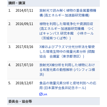
講師・講演
1.
2014/07/11
放射光で読み解く植物の重金属蓄積機
構 (高エネルギー加速器研究機構)
2.
2016/09/11
植物を利用した環境浄化や資源回収
(高エネルギー加速器研究機構 つく
ばキャンパス 研究本館 小林ホール
（茨城県つくば市）)
3.
2017/03/16
X線およびプラズマ分光分析法を駆使
した環境生物中の微量元素分析 (硫酸
協会 会議室（東京都港区）)
4.
2017/07/10
放射光X線分析を利用した植物におけ
る有害元素の動態解析 (パシフィコ横
浜)
5.
2018/12/07
食品の微量元素分析と産地判別への応
用 (日本薬学会長井記念ホール)
委員会・協会等