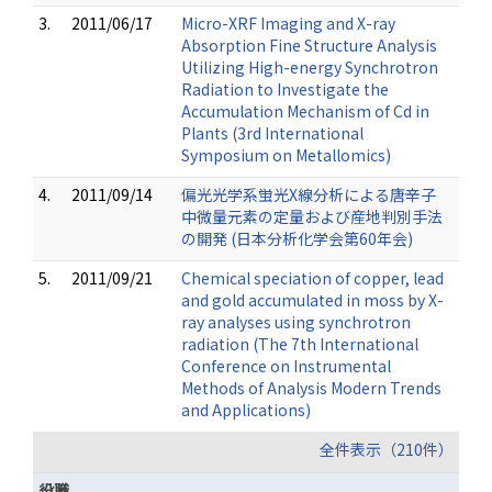
3.
2011/06/17
Micro-XRF Imaging and X-ray
Absorption Fine Structure Analysis
Utilizing High-energy Synchrotron
Radiation to Investigate the
Accumulation Mechanism of Cd in
Plants (3rd International
Symposium on Metallomics)
4.
2011/09/14
偏光光学系蛍光X線分析による唐辛子
中微量元素の定量および産地判別手法
の開発 (日本分析化学会第60年会)
5.
2011/09/21
Chemical speciation of copper, lead
and gold accumulated in moss by X-
ray analyses using synchrotron
radiation (The 7th International
Conference on Instrumental
Methods of Analysis Modern Trends
and Applications)
全件表示（210件）
役職