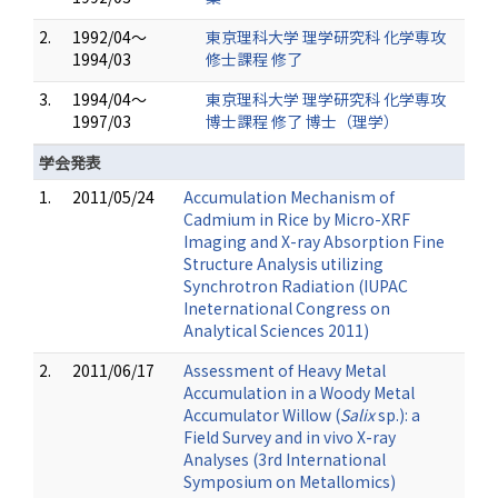
2.
1992/04～
東京理科大学 理学研究科 化学専攻
1994/03
修士課程 修了
3.
1994/04～
東京理科大学 理学研究科 化学専攻
1997/03
博士課程 修了 博士（理学）
学会発表
1.
2011/05/24
Accumulation Mechanism of
Cadmium in Rice by Micro-XRF
Imaging and X-ray Absorption Fine
Structure Analysis utilizing
Synchrotron Radiation (IUPAC
Ineternational Congress on
Analytical Sciences 2011)
2.
2011/06/17
Assessment of Heavy Metal
Accumulation in a Woody Metal
Accumulator Willow (
Salix
sp.): a
Field Survey and in vivo X-ray
Analyses (3rd International
Symposium on Metallomics)