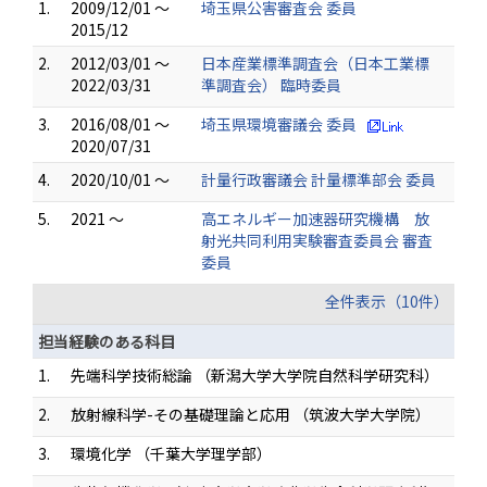
1.
2009/12/01 ～
埼玉県公害審査会 委員
2015/12
2.
2012/03/01 ～
日本産業標準調査会（日本工業標
2022/03/31
準調査会） 臨時委員
3.
2016/08/01 ～
埼玉県環境審議会 委員
2020/07/31
4.
2020/10/01 ～
計量行政審議会 計量標準部会 委員
5.
2021 ～
高エネルギー加速器研究機構 放
射光共同利用実験審査委員会 審査
委員
全件表示（10件）
担当経験のある科目
1.
先端科学技術総論 （新潟大学大学院自然科学研究科）
2.
放射線科学-その基礎理論と応用 （筑波大学大学院）
3.
環境化学 （千葉大学理学部）