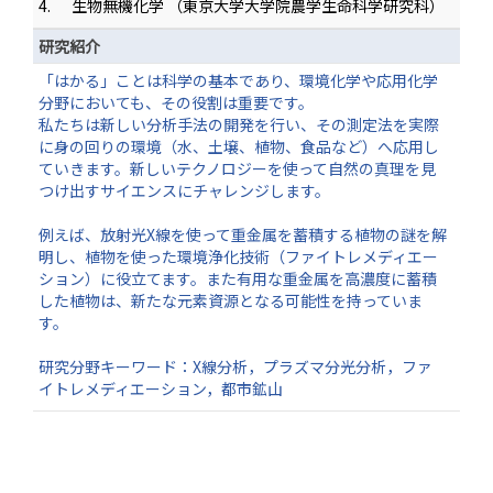
4.
生物無機化学 （東京大学大学院農学生命科学研究科）
研究紹介
「はかる」ことは科学の基本であり、環境化学や応用化学
分野においても、その役割は重要です。
私たちは新しい分析手法の開発を行い、その測定法を実際
に身の回りの環境（水、土壌、植物、食品など）へ応用し
ていきます。新しいテクノロジーを使って自然の真理を見
つけ出すサイエンスにチャレンジします。
例えば、放射光X線を使って重金属を蓄積する植物の謎を解
明し、植物を使った環境浄化技術（ファイトレメディエー
ション）に役立てます。また有用な重金属を高濃度に蓄積
した植物は、新たな元素資源となる可能性を持っていま
す。
研究分野キーワード：X線分析，プラズマ分光分析，ファ
イトレメディエーション，都市鉱山