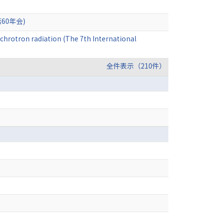
0年会)
chrotron radiation (The 7th International
全件表示（210件）