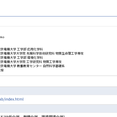
iko
東京電機大学 工学部 応用化学科
東京電機大学大学院 先端科学技術研究科 物質生命理工学専攻
東京電機大学 工学部 環境化学科
東京電機大学大学院 工学研究科 物質工学専攻
東京電機大学 教養教育センター 自然科学基礎系
教授
ab/index.html
ード(分析化学、無機化学、環境関連化学)