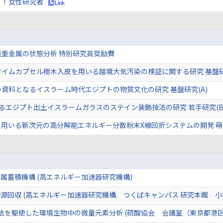
く！女性研究者
量重金属の状態分析 特別研究員奨励費
イムカプセル樹木入皮を用いる越境大気汚染の検証に関する研究 基盤研
資料となるイスラーム時代エジプトの物質文化の研究 基盤研究(A)
るエジプト出土イスラームガラスのステイン装飾技法の研究 若手研究(B
を用いる新次元の高分解能エネルギー分散粉末X線回折システムの開発 
属蓄積機構 (高エネルギー加速器研究機構)
源回収 (高エネルギー加速器研究機構 つくばキャンパス 研究本館 小
法を駆使した環境生物中の微量元素分析 (硫酸協会 会議室（東京都港区