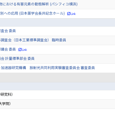
物における有害元素の動態解析 (パシフィコ横浜)
別への応用 (日本薬学会長井記念ホール)
査会 委員
準調査会（日本工業標準調査会） 臨時委員
議会 委員
会 計量標準部会 委員
ー加速器研究機構 放射光共同利用実験審査委員会 審査委員
学研究科）
大学院）