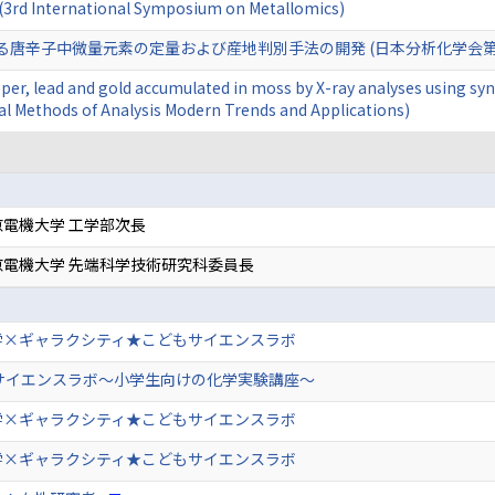
 (3rd International Symposium on Metallomics)
る唐辛子中微量元素の定量および産地判別手法の開発 (日本分析化学会第6
per, lead and gold accumulated in moss by X-ray analyses using syn
l Methods of Analysis Modern Trends and Applications)
電機大学 工学部次長
京電機大学 先端科学技術研究科委員長
学×ギャラクシティ★こどもサイエンスラボ
Uサイエンスラボ～小学生向けの化学実験講座～
学×ギャラクシティ★こどもサイエンスラボ
学×ギャラクシティ★こどもサイエンスラボ