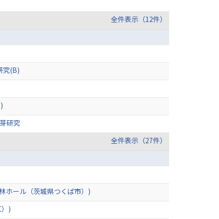
全件表示（12件）
究(B)
)
萌芽研究
全件表示（27件）
林ホール（茨城県つくば市）)
）)