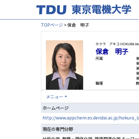
TOPページ
> 保倉 明子
ホクラ アキコ
HOKURA Ak
保倉 明子
所属
職種
メニュー
ホームページ
http://www.appchem.es.dendai.ac.jp/hokura_l
現在の専門分野
分析化学, 無機・錯体化学, 環境関連化学 キーワ