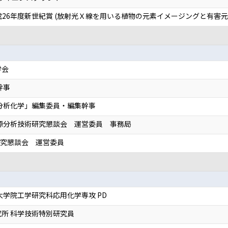
成26年度新世紀賞 (放射光Ｘ線を用いる植物の元素イメージングと有害元
学会
幹事
分析化学」編集委員・編集幹事
起源分析技術研究懇談会 運営委員 事務局
研究懇談会 運営委員
大学院工学研究科応用化学専攻 PD
所 科学技術特別研究員