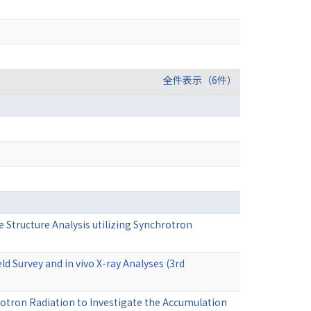
全件表示（6件）
Structure Analysis utilizing Synchrotron
ield Survey and in vivo X-ray Analyses (3rd
rotron Radiation to Investigate the Accumulation