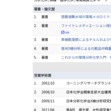
著書・論文歴
1.
著書
琵琶湖集水域の環境メタロミクス,160-
2.
著書
ファイトレメディエーション技術の
3.
著書
単細胞藻類によるテルルおよびセレ
4.
著書
蛍光X線分析による化粧品中微量重元
5.
著書
これからの環境分析化学入門 改訂第
受賞学術賞
1.
2002/10
コーニングリサーチグラント2
2.
2008/10
日本化学会関東支部大会優
3.
2009/11
日本分析化学会X線分析研究
4.
2011/06
第4回 資生堂 女性研究者