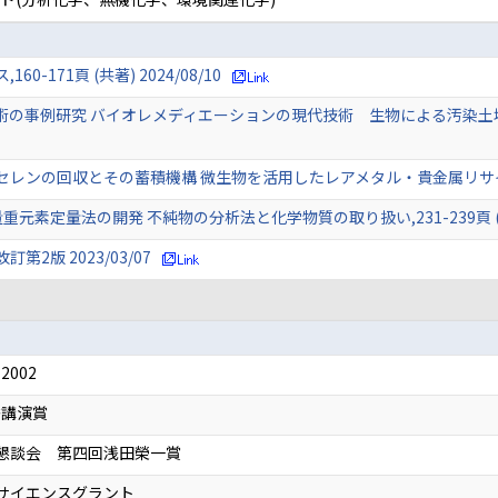
171頁 (共著) 2024/08/10
事例研究 バイオレメディエーションの現代技術 生物による汚染土壌・地下水浄化
ンの回収とその蓄積機構 微生物を活用したレアメタル・貴金属リサイクル技術
素定量法の開発 不純物の分析法と化学物質の取り扱い,231-239頁 (単著) 
2版 2023/03/07
002
秀講演賞
懇談会 第四回浅田榮一賞
サイエンスグラント