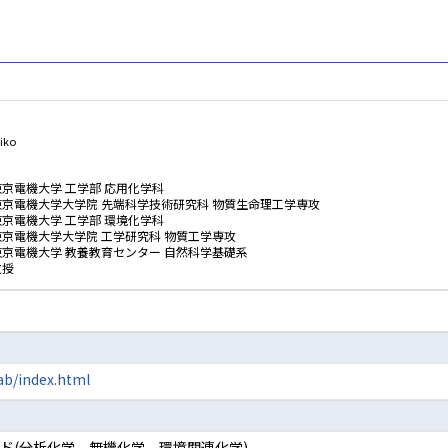
iko
東京電機大学 工学部 応用化学科
東京電機大学大学院 先端科学技術研究科 物質生命理工学専攻
東京電機大学 工学部 環境化学科
東京電機大学大学院 工学研究科 物質工学専攻
東京電機大学 教養教育センター 自然科学基礎系
教授
ab/index.html
ード(分析化学、無機化学、環境関連化学)