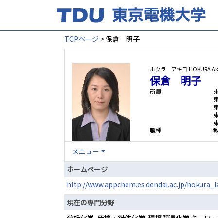
TOPページ
> 保倉 明子
ホクラ アキコ
HOKURA Ak
保倉 明子
所属
職種
メニュー
ホームページ
http://www.appchem.es.dendai.ac.jp/hokura_l
現在の専門分野
分析化学, 無機・錯体化学, 環境関連化学 キーワ