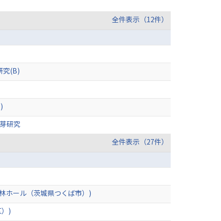
全件表示（12件）
究(B)
)
萌芽研究
全件表示（27件）
林ホール（茨城県つくば市）)
）)