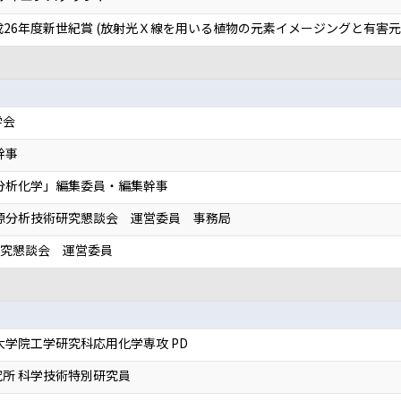
成26年度新世紀賞 (放射光Ｘ線を用いる植物の元素イメージングと有害元
学会
幹事
分析化学」編集委員・編集幹事
起源分析技術研究懇談会 運営委員 事務局
研究懇談会 運営委員
大学院工学研究科応用化学専攻 PD
所 科学技術特別研究員