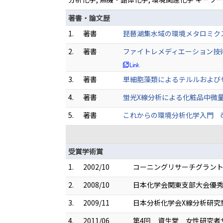
著書・論文歴
1.
著書
琵琶湖集水域の環境メタロミクス,160-
2.
著書
ファイトレメディエーション技術の
3.
著書
単細胞藻類によるテルルおよびセレ
4.
著書
蛍光X線分析による化粧品中微量重元
5.
著書
これからの環境分析化学入門 改訂第
受賞学術賞
1.
2002/10
コーニングリサーチグラント2
2.
2008/10
日本化学会関東支部大会優
3.
2009/11
日本分析化学会X線分析研究
4.
2011/06
第4回 資生堂 女性研究者