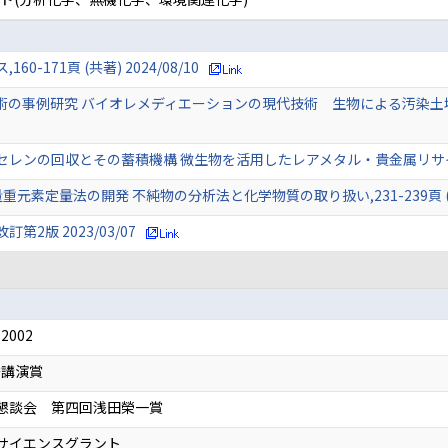
171頁 (共著) 2024/08/10
事例研究 バイオレメディエーションの現代技術 生物による汚染土壌・地下水浄化
ンの回収とその蓄積機構 微生物を活用したレアメタル・貴金属リサイクル技術
素定量法の開発 不純物の分析法と化学物質の取り扱い,231-239頁 (単著) 
2版 2023/03/07
002
秀講演賞
懇談会 第四回浅田榮一賞
サイエンスグラント