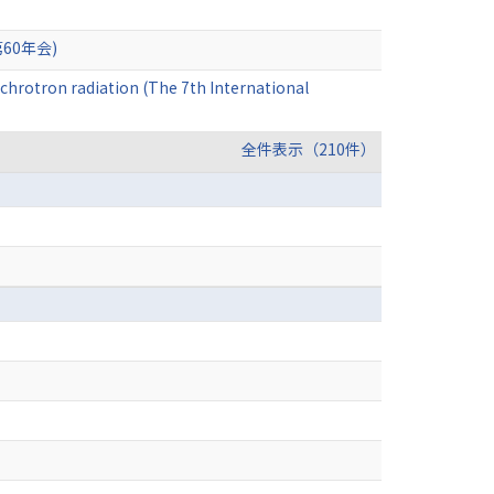
0年会)
chrotron radiation (The 7th International
全件表示（210件）