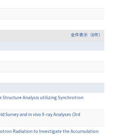
全件表示（6件）
Structure Analysis utilizing Synchrotron
ield Survey and in vivo X-ray Analyses (3rd
rotron Radiation to Investigate the Accumulation