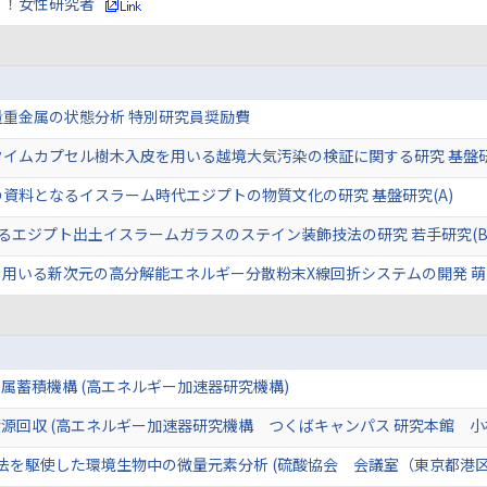
く！女性研究者
量重金属の状態分析 特別研究員奨励費
イムカプセル樹木入皮を用いる越境大気汚染の検証に関する研究 基盤研
資料となるイスラーム時代エジプトの物質文化の研究 基盤研究(A)
るエジプト出土イスラームガラスのステイン装飾技法の研究 若手研究(B
を用いる新次元の高分解能エネルギー分散粉末X線回折システムの開発 
属蓄積機構 (高エネルギー加速器研究機構)
源回収 (高エネルギー加速器研究機構 つくばキャンパス 研究本館 小
法を駆使した環境生物中の微量元素分析 (硫酸協会 会議室（東京都港区