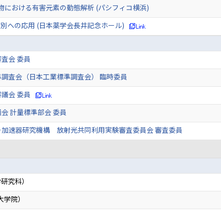
物における有害元素の動態解析 (パシフィコ横浜)
別への応用 (日本薬学会長井記念ホール)
査会 委員
準調査会（日本工業標準調査会） 臨時委員
議会 委員
会 計量標準部会 委員
ー加速器研究機構 放射光共同利用実験審査委員会 審査委員
学研究科）
大学院）