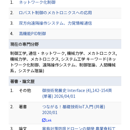
1.
ネットワーク化制御
2.
ロバスト制御のメカトロニクスへの応用
3.
双方向遠隔操作システム、力覚情報通信
4.
高機能PID制御
現在の専門分野
制御工学, 通信・ネットワーク, 機械力学、メカトロニクス,
機械力学、メカトロニクス, システム工学 キーワード(ネッ
トワーク化制御、遠隔操作システム、制御理論、人間機械
系，システム理論)
著書・論文歴
1.
その他
御技術発展史 Interface (4),142-154頁
(単著) 2026/04/01
2.
著書
つながる！基礎技術IoT入門 (共著)
2020/01
3.
論文
害鳥対策防除ドローンの開発 農業食料工