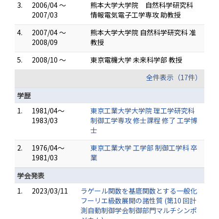
3.
2006/04 ～
熊本大学大学院 自然科学研究科
2007/03
情報電気電子工学専攻 助教授
4.
2007/04 ～
熊本大学大学院 自然科学研究科 准
2008/09
教授
5.
2008/10 ～
東京電機大学 未来科学部 教授
全件表示（17件）
学歴
1.
1981/04～
東京工業大学大学院 理工学研究科
1983/03
制御工学専攻 修士課程 修了 工学博
士
2.
1976/04～
東京工業大学 工学部 制御工学科 卒
1981/03
業
学会発表
1.
2023/03/11
ラゲール関数を基底関数とする一般化
フーリエ級数展開の諸性質 (第10 回計
測自動制御学会制御部門マルチシンポ