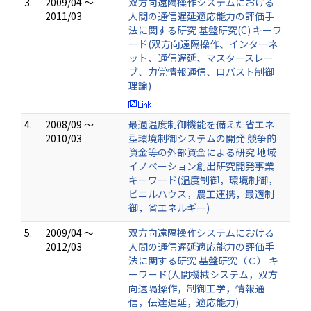
3.
2009/04 ～
双方向遠隔操作システムにおける
2011/03
人間の通信遅延適応能力の評価手
法に関する研究 基盤研究(C) キーワ
ード(双方向遠隔操作、インターネ
ット、通信遅延、マスタースレー
ブ、力覚情報通信、ロバスト制御
理論)
4.
2008/09 ～
最適温度制御機能を備えた省エネ
2010/03
型環境制御システムの開発 競争的
資金等の外部資金による研究 地域
イノベーション創出研究開発事業
キーワード(温度制御，環境制御，
ビニルハウス，農工連携，最適制
御，省エネルギー)
5.
2009/04 ～
双方向遠隔操作システムにおける
2012/03
人間の通信遅延適応能力の評価手
法に関する研究 基盤研究（Ｃ） キ
ーワード(人間機械システム，双方
向遠隔操作，制御工学，情報通
信，伝達遅延，適応能力)