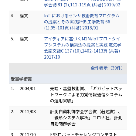
学会誌 81 (2),112-119頁 (共著) 2019/02
4.
論文
IoT におけるセンサ技術教育プログラム
の提案とその実践評価 工学教育 66
(1),95-101頁 (共著) 2018/01
5.
論文
アイディアに基づくM2M/IoTプロトタイ
プシステムの構築法の提案と実践 電気学
会論文誌C 137 (10),1402-1413頁 (共著)
2017/10
全件表示（39件）
受賞学術賞
1.
2004/01
先端・基盤技術賞、「ギガビットネッ
トワークによる力覚情報通信システム
の運用実験」
2.
2012/08
計測自動制御学会学会賞（著述賞）、
「線形システム解析」コロナ社、計測
自動制御学会
3.
2012/10
ESSロボットチャレンジコンテスト