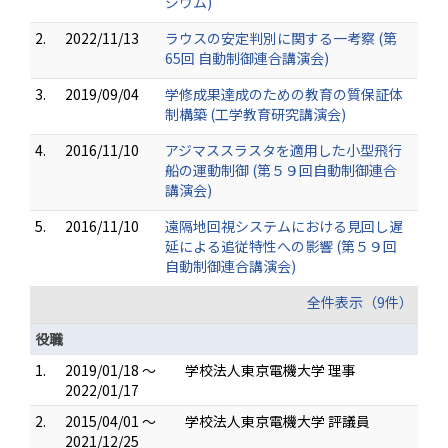
ジウム)
2.
2022/11/13
ラウスの安定判別に関する一考察 (第
65回 自動制御連合講演会)
3.
2019/09/04
学修成果達成のための教育の質保証体
制構築 (工学教育研究講演会)
4.
2016/11/10
アジマススラスタを適用した小型飛行
船の運動制御 (第５９回自動制御連合
講演会)
5.
2016/11/10
遠隔地回視システムにおける見回し遅
延による追従特性への影響 (第５９回
自動制御連合講演会)
全件表示（9件）
役職
1.
2019/01/18 ～
学校法人東京電機大学 理事
2022/01/17
2.
2015/04/01 ～
学校法人東京電機大学 評議員
2021/12/25