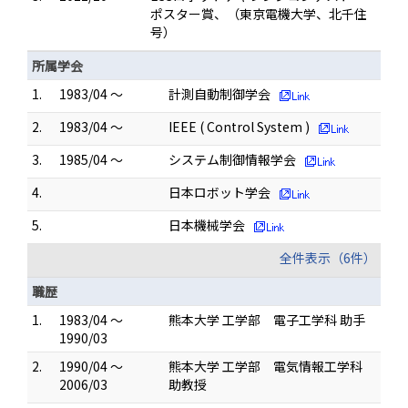
ポスター賞、（東京電機大学、北千住
号）
所属学会
1.
1983/04 ～
計測自動制御学会
2.
1983/04 ～
IEEE ( Control System )
3.
1985/04 ～
システム制御情報学会
4.
日本ロボット学会
5.
日本機械学会
全件表示（6件）
職歴
1.
1983/04 ～
熊本大学 工学部 電子工学科 助手
1990/03
2.
1990/04 ～
熊本大学 工学部 電気情報工学科
2006/03
助教授