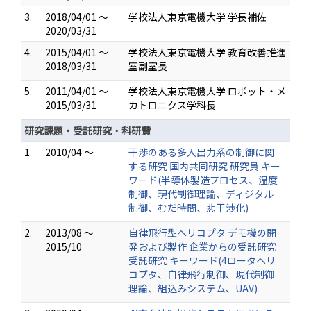
3.
2018/04/01 ～
学校法人東京電機大学 学長補佐
2020/03/31
4.
2015/04/01 ～
学校法人東京電機大学 教育改善推進
2018/03/31
室副室長
5.
2011/04/01 ～
学校法人東京電機大学 ロボット・メ
2015/03/31
カトロニクス学科長
研究課題・受託研究・科研費
1.
2010/04 ～
干渉のある多入出力系の制御に関
する研究 国内共同研究 研究員 キー
ワード(半導体製造プロセス、温度
制御、現代制御理論、ディジタル
制御、むだ時間、悲干渉化)
2.
2013/08 ～
自律飛行型ヘリコプタ デモ機の開
2015/10
発および製作 企業からの受託研究
受託研究 キーワード(4ロータヘリ
コプタ、自律飛行制御、現代制御
理論、組込みシステム、UAV)