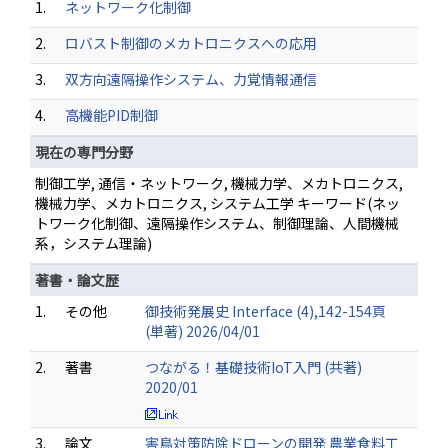
1.
ネットワーク化制御
2.
ロバスト制御のメカトロニクスへの応用
3.
双方向遠隔操作システム、力覚情報通信
4.
高機能PID制御
現在の専門分野
制御工学, 通信・ネットワーク, 機械力学、メカトロニクス,
機械力学、メカトロニクス, システム工学 キーワード(ネッ
トワーク化制御、遠隔操作システム、制御理論、人間機械
系，システム理論)
著書・論文歴
1.
その他
御技術発展史 Interface (4),142-154頁
(単著) 2026/04/01
2.
著書
つながる！基礎技術IoT入門 (共著)
2020/01
3.
論文
害鳥対策防除ドローンの開発 農業食料工