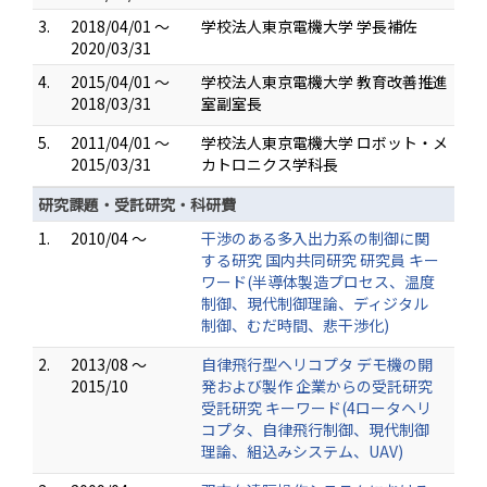
3.
2018/04/01 ～
学校法人東京電機大学 学長補佐
2020/03/31
4.
2015/04/01 ～
学校法人東京電機大学 教育改善推進
2018/03/31
室副室長
5.
2011/04/01 ～
学校法人東京電機大学 ロボット・メ
2015/03/31
カトロニクス学科長
研究課題・受託研究・科研費
1.
2010/04 ～
干渉のある多入出力系の制御に関
する研究 国内共同研究 研究員 キー
ワード(半導体製造プロセス、温度
制御、現代制御理論、ディジタル
制御、むだ時間、悲干渉化)
2.
2013/08 ～
自律飛行型ヘリコプタ デモ機の開
2015/10
発および製作 企業からの受託研究
受託研究 キーワード(4ロータヘリ
コプタ、自律飛行制御、現代制御
理論、組込みシステム、UAV)