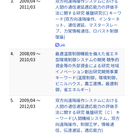
3.
2009/04 ～
双方向遠隔操作システムにおける
2011/03
人間の通信遅延適応能力の評価手
法に関する研究 基盤研究(C) キーワ
ード(双方向遠隔操作、インターネ
ット、通信遅延、マスタースレー
ブ、力覚情報通信、ロバスト制御
理論)
4.
2008/09 ～
最適温度制御機能を備えた省エネ
2010/03
型環境制御システムの開発 競争的
資金等の外部資金による研究 地域
イノベーション創出研究開発事業
キーワード(温度制御，環境制御，
ビニルハウス，農工連携，最適制
御，省エネルギー)
5.
2009/04 ～
双方向遠隔操作システムにおける
2012/03
人間の通信遅延適応能力の評価手
法に関する研究 基盤研究（Ｃ） キ
ーワード(人間機械システム，双方
向遠隔操作，制御工学，情報通
信，伝達遅延，適応能力)