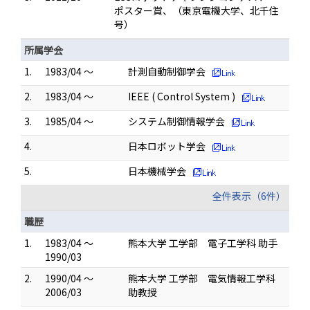
ポスター賞、（東京電機大学、北千住
号）
所属学会
1.
1983/04 ～
計測自動制御学会
2.
1983/04 ～
IEEE ( Control System )
3.
1985/04 ～
システム制御情報学会
4.
日本ロボット学会
5.
日本機械学会
全件表示（6件）
職歴
1.
1983/04 ～
熊本大学 工学部 電子工学科 助手
1990/03
2.
1990/04 ～
熊本大学 工学部 電気情報工学科
2006/03
助教授