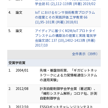
学会誌 81 (2),112-119頁 (共著) 2019/02
4.
論文
IoT におけるセンサ技術教育プログラム
の提案とその実践評価 工学教育 66
(1),95-101頁 (共著) 2018/01
5.
論文
アイディアに基づくM2M/IoTプロトタイ
プシステムの構築法の提案と実践 電気学
会論文誌C 137 (10),1402-1413頁 (共著)
2017/10
全件表示（39件）
受賞学術賞
1.
2004/01
先端・基盤技術賞、「ギガビットネッ
トワークによる力覚情報通信システム
の運用実験」
2.
2012/08
計測自動制御学会学会賞（著述賞）、
「線形システム解析」コロナ社、計測
自動制御学会
3.
2012/10
ESSロボットチャレンジコンテスト