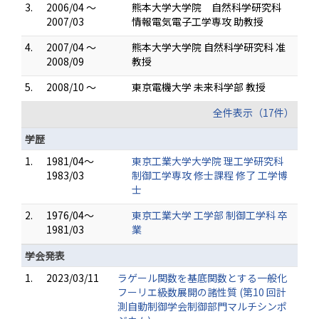
3.
2006/04 ～
熊本大学大学院 自然科学研究科
2007/03
情報電気電子工学専攻 助教授
4.
2007/04 ～
熊本大学大学院 自然科学研究科 准
2008/09
教授
5.
2008/10 ～
東京電機大学 未来科学部 教授
全件表示（17件）
学歴
1.
1981/04～
東京工業大学大学院 理工学研究科
1983/03
制御工学専攻 修士課程 修了 工学博
士
2.
1976/04～
東京工業大学 工学部 制御工学科 卒
1981/03
業
学会発表
1.
2023/03/11
ラゲール関数を基底関数とする一般化
フーリエ級数展開の諸性質 (第10 回計
測自動制御学会制御部門マルチシンポ