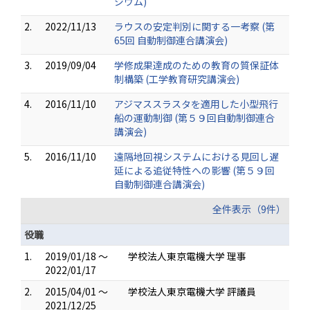
ジウム)
2.
2022/11/13
ラウスの安定判別に関する一考察 (第
65回 自動制御連合講演会)
3.
2019/09/04
学修成果達成のための教育の質保証体
制構築 (工学教育研究講演会)
4.
2016/11/10
アジマススラスタを適用した小型飛行
船の運動制御 (第５９回自動制御連合
講演会)
5.
2016/11/10
遠隔地回視システムにおける見回し遅
延による追従特性への影響 (第５９回
自動制御連合講演会)
全件表示（9件）
役職
1.
2019/01/18 ～
学校法人東京電機大学 理事
2022/01/17
2.
2015/04/01 ～
学校法人東京電機大学 評議員
2021/12/25