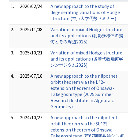
1.
2026/02/24
A new approach to the study of
degenerating variations of Hodge
structure (神戸大学代数セミナー)
2.
2025/11/08
Variation of mixed Hodge structure
and its applications (射影多様体の幾
何とその周辺2025)
3.
2025/10/21
Variation of mixed Hodge structure
and its applications (城崎代数幾何学
シンポジウム2025)
4.
2025/07/18
A new approach to the nilpotnet
orbit theorem via the L^2-
extension theorem of Ohsawa-
Takegoshi type (2025 Summer
Research Institute in Algebraic
Geometry)
5.
2024/10/27
A new approach to the nilpotent
orbit theorem via the $L^2$
extension theorem of Ohsawa--
Takegoshi type (第67回函数論シンポ