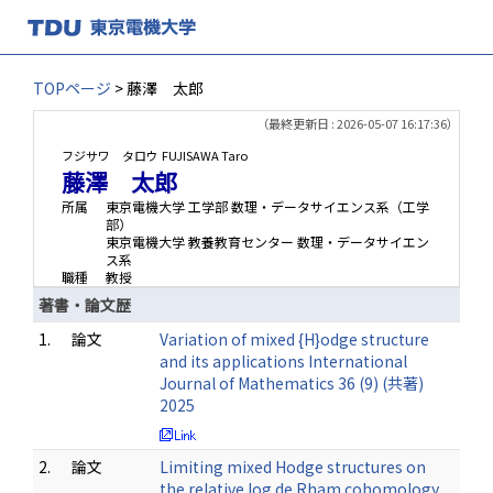
TOPページ
> 藤澤 太郎
（最終更新日 : 2026-05-07 16:17:36）
フジサワ タロウ
FUJISAWA Taro
藤澤 太郎
所属
東京電機大学 工学部 数理・データサイエンス系（工学
部）
東京電機大学 教養教育センター 数理・データサイエン
ス系
職種
教授
著書・論文歴
1.
論文
Variation of mixed {H}odge structure
and its applications International
Journal of Mathematics 36 (9) (共著)
2025
2.
論文
Limiting mixed Hodge structures on
the relative log de Rham cohomology