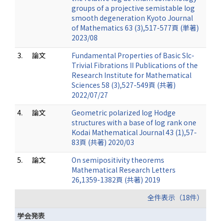
groups of a projective semistable log
smooth degeneration Kyoto Journal
of Mathematics 63 (3),517-577頁 (単著)
2023/08
3.
論文
Fundamental Properties of Basic Slc-
Trivial Fibrations II Publications of the
Research Institute for Mathematical
Sciences 58 (3),527-549頁 (共著)
2022/07/27
4.
論文
Geometric polarized log Hodge
structures with a base of log rank one
Kodai Mathematical Journal 43 (1),57-
83頁 (共著) 2020/03
5.
論文
On semipositivity theorems
Mathematical Research Letters
26,1359-1382頁 (共著) 2019
全件表示（18件）
学会発表