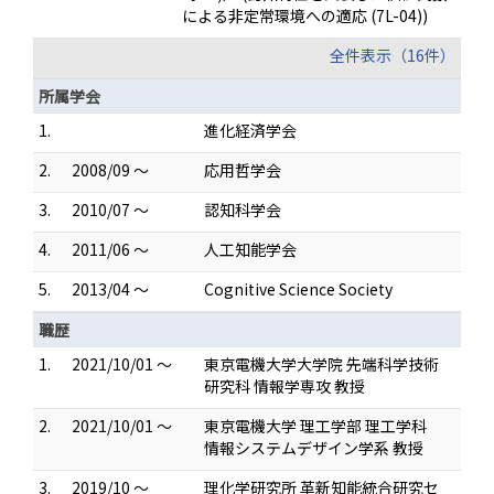
による非定常環境への適応 (7L-04))
全件表示（16件）
所属学会
1.
進化経済学会
2.
2008/09 ～
応用哲学会
3.
2010/07 ～
認知科学会
4.
2011/06 ～
人工知能学会
5.
2013/04 ～
Cognitive Science Society
職歴
1.
2021/10/01 ～
東京電機大学大学院 先端科学技術
研究科 情報学専攻 教授
2.
2021/10/01 ～
東京電機大学 理工学部 理工学科
情報システムデザイン学系 教授
3.
2019/10 ～
理化学研究所 革新知能統合研究セ