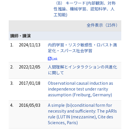
（B） キーワード(内部観測、対称
性推論、機械学習、認知科学、人
工知能)
全件表示（15件）
講師・講演
1.
2024/11/13
内的学習・リスク敏感性・ロバスト満
足化・スパース社会学習
2.
2022/12/05
人間理解とインタラクションの共進化
に関して
3.
2017/01/18
Observational causal induction as
independence test under rarity
assumption (Freiburg, Germany)
4.
2016/05/03
A simple (bi)conditional form for
necessity and sufficienty: The pARIs
rule (LUTIN (mezzanine), Cite des
Sciences, Paris)