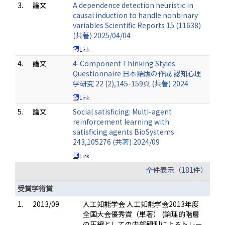
3.
論文
A dependence detection heuristic in
causal induction to handle nonbinary
variables Scientific Reports 15 (11638)
(共著) 2025/04/04
4.
論文
4-Component Thinking Styles
Questionnaire 日本語版の作成 認知心理
学研究 22 (2),145-159頁 (共著) 2024
5.
論文
Social satisficing: Multi-agent
reinforcement learning with
satisﬁcing agents BioSystems
243,105276 (共著) 2024/09
全件表示（181件）
受賞学術賞
1.
2013/09
人工知能学会 人工知能学会2013年度
全国大会優秀賞（単著） (論理的階層
の圧縮としての内部観測によるトレー