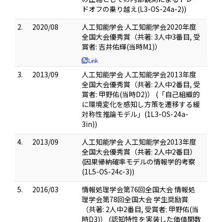
ドオフの乗り越え(L3-OS-24a-2))
2.
2020/08
人工知能学会 人工知能学会2020年度
全国大会優秀賞（共著: 3人中3番目, 受
賞者: 吉井佑輝(当時M1)）
3.
2013/09
人工知能学会 人工知能学会2013年度
全国大会優秀賞（共著: 2人中2番目, 受
賞者: 甲野佑(当時D2)） (「自己組織的
に環境変化を感知し方策を遷移する緩
対称性推論モデル」(1L3-OS-24a-
3in))
4.
2013/09
人工知能学会 人工知能学会2013年度
全国大会優秀賞（共著: 2人中2番目）
(因果帰納確率モデルの情報学的考察
(1L5-OS-24c-3))
5.
2016/03
情報処理学会第76回全国大会 情報処
理学会第78回全国大会 学生奨励賞
（共著: 2人中2番目, 受賞者: 甲野佑(当
時D3)） (認知特性を実装した価値関数