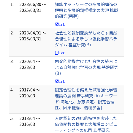
1.
2023/06/30 ～
知識ネットワークの階層的構造の
2025/03/31
解明と階層的類推推論の実現 挑戦
的研究(萌芽)
2.
2023/04/01 ～
社会性と報酬変換がもたらす自然
2026/03/31
合理性による新しい強化学習パラ
ダイム 基盤研究(B)
3.
2020/04 ～
内発的動機付けと社会性の統合に
2023/03
よる自然強化学習の実現 基盤研究
(B)
4.
2017/04 ～
限定合理性を備えた深層強化学習
2020/03
理論の展開 若手研究 (A) キーワー
ド(満足化、意志決定、限定合理
性、因果推論、機械学習)
5.
2013/04 ～
人間認知の適応的特性を実装した
2016/03
価値関数の提案と大規模コンピュ
ーティングへの応用 若手研究