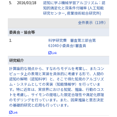
5.
2016/03/18
認知に学ぶ機械学習アルゴリズム：認
知的満足化と双条件付確率 (人工知能
研究センター, 産業技術総合研究所)
全件表示（13件）
委員会・協会等
1.
科学研究費 審査第三部会第
61040小委員会I 審査員
研究紹介
計算論的な視点から、すなわちモデルを考案し、またコン
ピュータ上の表現と実装を具体的に考慮する形で、人間の
認知の解明（認知科学）と、そこで得た知見のアルゴリズ
ム・システムとしての実装（知能情報学）を行っていま
す。特に近年は、実世界における知覚、推論、行動のコス
トを考慮し、サイモンの提唱した限定合理性や満足化原理
のモデリングを行っています。また、因果推論と意志決定
の基礎的研究と応用も行っています。