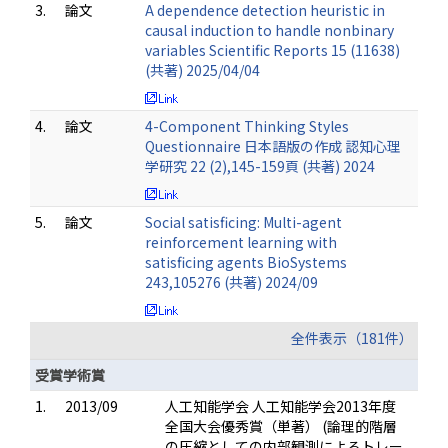
3.
論文
A dependence detection heuristic in
causal induction to handle nonbinary
variables Scientific Reports 15 (11638)
(共著) 2025/04/04
4.
論文
4-Component Thinking Styles
Questionnaire 日本語版の作成 認知心理
学研究 22 (2),145-159頁 (共著) 2024
5.
論文
Social satisficing: Multi-agent
reinforcement learning with
satisﬁcing agents BioSystems
243,105276 (共著) 2024/09
全件表示（181件）
受賞学術賞
1.
2013/09
人工知能学会 人工知能学会2013年度
全国大会優秀賞（単著） (論理的階層
の圧縮としての内部観測によるトレー