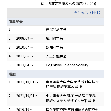
による非定常環境への適応 (7L-04))
全件表示（16件）
所属学会
1.
進化経済学会
2.
2008/09 ～
応用哲学会
3.
2010/07 ～
認知科学会
4.
2011/06 ～
人工知能学会
5.
2013/04 ～
Cognitive Science Society
職歴
1.
2021/10/01 ～
東京電機大学大学院 先端科学技術
研究科 情報学専攻 教授
2.
2021/10/01 ～
東京電機大学 理工学部 理工学科
情報システムデザイン学系 教授
3.
2019/10 ～
理化学研究所 革新知能統合研究セ