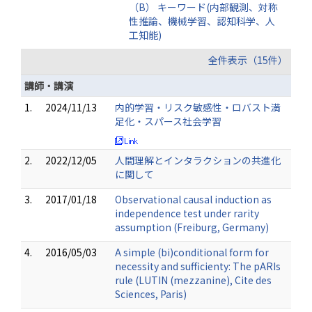
（B） キーワード(内部観測、対称
性推論、機械学習、認知科学、人
工知能)
全件表示（15件）
講師・講演
1.
2024/11/13
内的学習・リスク敏感性・ロバスト満
足化・スパース社会学習
2.
2022/12/05
人間理解とインタラクションの共進化
に関して
3.
2017/01/18
Observational causal induction as
independence test under rarity
assumption (Freiburg, Germany)
4.
2016/05/03
A simple (bi)conditional form for
necessity and sufficienty: The pARIs
rule (LUTIN (mezzanine), Cite des
Sciences, Paris)