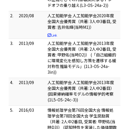
ドオフの乗り越え(L3-OS-24a-2))
2.
2020/08
人工知能学会 人工知能学会2020年度
全国大会優秀賞（共著: 3人中3番目, 受
賞者: 吉井佑輝(当時M1)）
3.
2013/09
人工知能学会 人工知能学会2013年度
全国大会優秀賞（共著: 2人中2番目, 受
賞者: 甲野佑(当時D2)） (「自己組織的
に環境変化を感知し方策を遷移する緩
対称性推論モデル」(1L3-OS-24a-
3in))
4.
2013/09
人工知能学会 人工知能学会2013年度
全国大会優秀賞（共著: 2人中2番目）
(因果帰納確率モデルの情報学的考察
(1L5-OS-24c-3))
5.
2016/03
情報処理学会第76回全国大会 情報処
理学会第78回全国大会 学生奨励賞
（共著: 2人中2番目, 受賞者: 甲野佑(当
時D3)） (認知特性を実装した価値関数