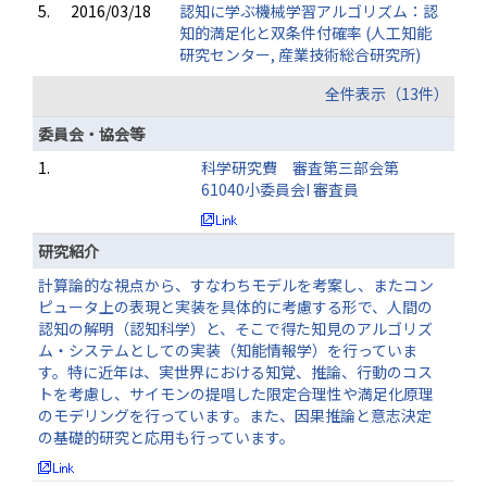
5.
2016/03/18
認知に学ぶ機械学習アルゴリズム：認
知的満足化と双条件付確率 (人工知能
研究センター, 産業技術総合研究所)
全件表示（13件）
委員会・協会等
1.
科学研究費 審査第三部会第
61040小委員会I 審査員
研究紹介
計算論的な視点から、すなわちモデルを考案し、またコン
ピュータ上の表現と実装を具体的に考慮する形で、人間の
認知の解明（認知科学）と、そこで得た知見のアルゴリズ
ム・システムとしての実装（知能情報学）を行っていま
す。特に近年は、実世界における知覚、推論、行動のコス
トを考慮し、サイモンの提唱した限定合理性や満足化原理
のモデリングを行っています。また、因果推論と意志決定
の基礎的研究と応用も行っています。