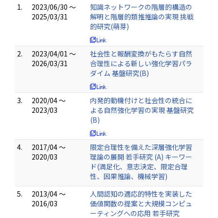
1.
2023/06/30 ～
知識ネットワークの階層的構造の
2025/03/31
解明と階層的類推推論の実現 挑戦
的研究(萌芽)
2.
2023/04/01 ～
社会性と報酬変換がもたらす自然
2026/03/31
合理性による新しい強化学習パラ
ダイム 基盤研究(B)
3.
2020/04 ～
内発的動機付けと社会性の統合に
2023/03
よる自然強化学習の実現 基盤研究
(B)
4.
2017/04 ～
限定合理性を備えた深層強化学習
2020/03
理論の展開 若手研究 (A) キーワー
ド(満足化、意志決定、限定合理
性、因果推論、機械学習)
5.
2013/04 ～
人間認知の適応的特性を実装した
2016/03
価値関数の提案と大規模コンピュ
ーティングへの応用 若手研究